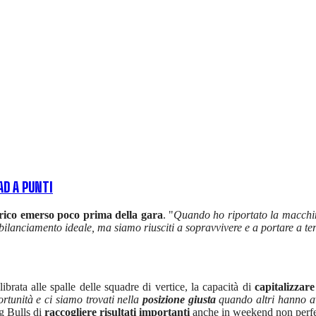
AD A PUNTI
rico emerso poco prima della gara
. "
Quando ho riportato la macchi
ilanciamento ideale, ma siamo riusciti a sopravvivere e a portare a te
rata alle spalle delle squadre di vertice, la capacità di
capitalizzar
rtunità e ci siamo trovati nella
posizione giusta
quando altri hanno av
g Bulls di
raccogliere risultati importanti
anche in weekend non perfett