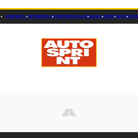
FORMULA 1
FORMULA E
MONDO RACING
RALLY
PISTA
FOTO
VI