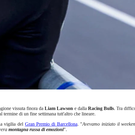
tagione vissuta finora da
Liam Lawson
e dalla
Racing Bulls
. Tra diffi
l termine di un fine settimana tutt'altro che lineare.
a vigilia del
Gran Premio di Barcellona
. "
Avevamo iniziato il week
 vera
montagna russa di emozioni
".