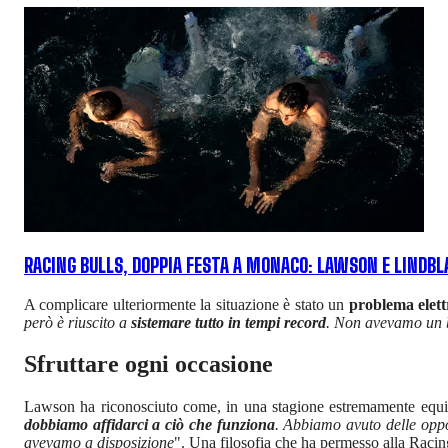
RACING BULLS, DOPPIA FESTA A MONACO: LAWSON E LINDBL
A complicare ulteriormente la situazione è stato un
problema elett
però è riuscito a
sistemare tutto in tempi record
. Non avevamo un b
Sfruttare ogni occasione
Lawson ha riconosciuto come, in una stagione estremamente equilib
dobbiamo affidarci a ciò che funziona
. Abbiamo avuto delle oppo
avevamo a disposizione
". Una filosofia che ha permesso alla Racin