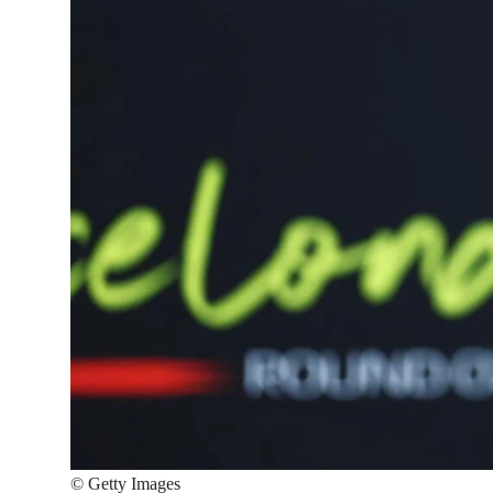
©
Getty Images