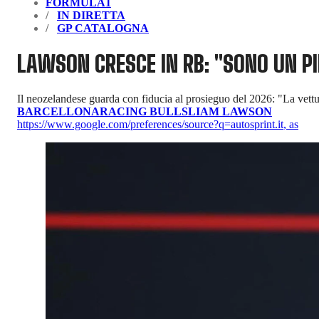
FORMULA1
IN DIRETTA
GP CATALOGNA
LAWSON CRESCE IN RB: "SONO UN PI
Il neozelandese guarda con fiducia al prosieguo del 2026: "La vettu
BARCELLONA
RACING BULLS
LIAM LAWSON
https://www.google.com/preferences/source?q=autosprint.it
,
as