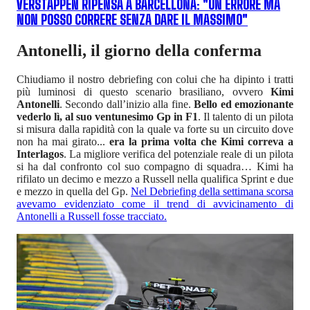
VERSTAPPEN RIPENSA A BARCELLONA: "UN ERRORE MA
NON POSSO CORRERE SENZA DARE IL MASSIMO"
Antonelli, il giorno della conferma
Chiudiamo il nostro debriefing con colui che ha dipinto i tratti
più luminosi di questo scenario brasiliano, ovvero
Kimi
Antonelli
. Secondo dall’inizio alla fine.
Bello ed emozionante
vederlo lì, al suo ventunesimo Gp in F1
. Il talento di un pilota
si misura dalla rapidità con la quale va forte su un circuito dove
non ha mai girato...
era la prima volta che Kimi correva a
Interlagos
. La migliore verifica del potenziale reale di un pilota
si ha dal confronto col suo compagno di squadra… Kimi ha
rifilato un decimo e mezzo a Russell nella qualifica Sprint e due
e mezzo in quella del Gp.
Nel Debriefing della settimana scorsa
avevamo evidenziato come il trend di avvicinamento di
Antonelli a Russell fosse tracciato.