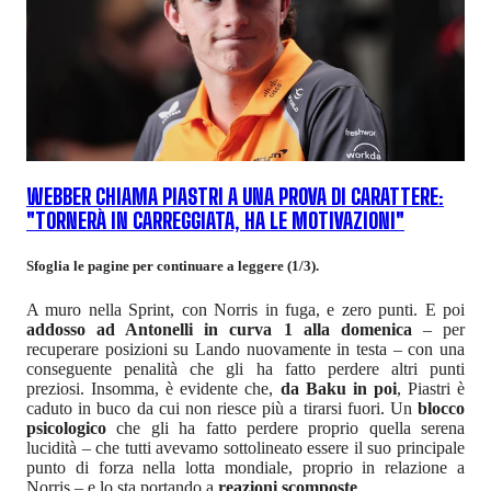
WEBBER CHIAMA PIASTRI A UNA PROVA DI CARATTERE:
"TORNERÀ IN CARREGGIATA, HA LE MOTIVAZIONI"
Sfoglia le pagine per continuare a leggere (1/3).
A muro nella Sprint, con Norris in fuga, e zero punti. E poi
addosso ad Antonelli in curva 1 alla domenica
– per
recuperare posizioni su Lando nuovamente in testa – con una
conseguente penalità che gli ha fatto perdere altri punti
preziosi. Insomma, è evidente che,
da Baku in poi
, Piastri è
caduto in buco da cui non riesce più a tirarsi fuori. Un
blocco
psicologico
che gli ha fatto perdere proprio quella serena
lucidità – che tutti avevamo sottolineato essere il suo principale
punto di forza nella lotta mondiale, proprio in relazione a
Norris – e lo sta portando a
reazioni scomposte
.