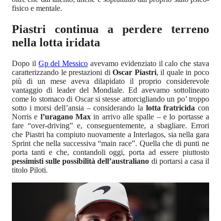
fisico e mentale.
Piastri continua a perdere terreno
nella lotta iridata
Dopo il
Gp del Messico
avevamo evidenziato il calo che stava
caratterizzando le prestazioni di
Oscar Piastri
, il quale in poco
più di un mese aveva dilapidato il proprio considerevole
vantaggio di leader del Mondiale. Ed avevamo sottolineato
come lo stomaco di Oscar si stesse attorcigliando un po’ troppo
sotto i morsi dell’ansia – considerando la
lotta fratricida
con
Norris e
l’uragano Max
in arrivo alle spalle – e lo portasse a
fare “over-driving” e, conseguentemente, a sbagliare. Errori
che Piastri ha compiuto nuovamente a Interlagos, sia nella gara
Sprint che nella successiva “main race”. Quella che di punti ne
porta tanti e che, contandoli oggi, porta ad essere piuttosto
pessimisti sulle possibilità dell’australiano
di portarsi a casa il
titolo Piloti.