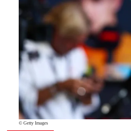
©
Getty Images