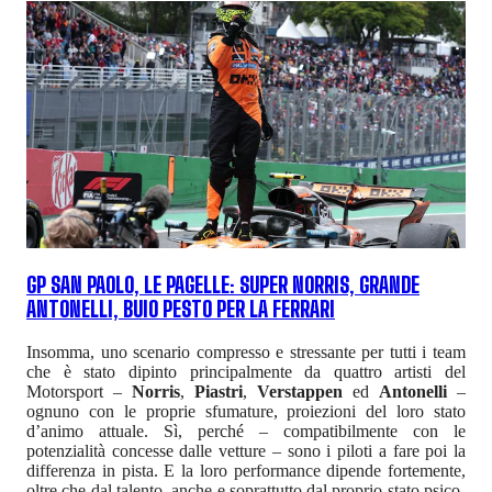
GP SAN PAOLO, LE PAGELLE: SUPER NORRIS, GRANDE
ANTONELLI, BUIO PESTO PER LA FERRARI
Insomma, uno scenario compresso e stressante per tutti i team
che è stato dipinto principalmente da quattro artisti del
Motorsport –
Norris
,
Piastri
,
Verstappen
ed
Antonelli
–
ognuno con le proprie sfumature, proiezioni del loro stato
d’animo attuale. Sì, perché – compatibilmente con le
potenzialità concesse dalle vetture – sono i piloti a fare poi la
differenza in pista. E la loro performance dipende fortemente,
oltre che dal talento, anche e soprattutto dal proprio stato psico-