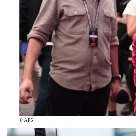
©
APS