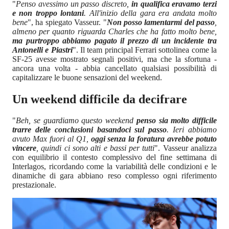
"
Penso avessimo un passo discreto,
in qualifica eravamo terzi
e non troppo lontani
. All'inizio della gara era andata molto
bene
", ha spiegato Vasseur. "
Non posso lamentarmi del passo
,
almeno per quanto riguarda Charles che ha fatto molto bene,
ma purtroppo abbiamo pagato il prezzo di un incidente tra
Antonelli e Piastri
". Il team principal Ferrari sottolinea come la
SF-25 avesse mostrato segnali positivi, ma che la sfortuna -
ancora una volta - abbia cancellato qualsiasi possibilità di
capitalizzare le buone sensazioni del weekend.
Un weekend difficile da decifrare
"
Beh, se guardiamo questo weekend
penso sia molto difficile
trarre delle conclusioni basandoci sul passo
. Ieri abbiamo
avuto Max fuori al Q1,
oggi senza la foratura avrebbe potuto
vincere
, quindi ci sono alti e bassi per tutti
". Vasseur analizza
con equilibrio il contesto complessivo del fine settimana di
Interlagos, ricordando come la variabilità delle condizioni e le
dinamiche di gara abbiano reso complesso ogni riferimento
prestazionale.