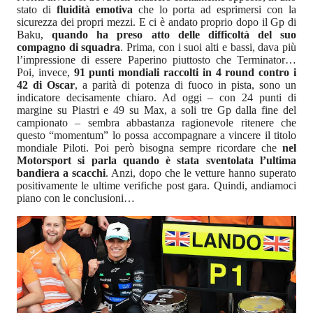
stato di
fluidità emotiva
che lo porta ad esprimersi con la
sicurezza dei propri mezzi. E ci è andato proprio dopo il Gp di
Baku,
quando ha preso atto delle difficoltà del suo
compagno di squadra
. Prima, con i suoi alti e bassi, dava più
l’impressione di essere Paperino piuttosto che Terminator…
Poi, invece,
91 punti mondiali raccolti in 4 round contro i
42 di Oscar
, a parità di potenza di fuoco in pista, sono un
indicatore decisamente chiaro. Ad oggi – con 24 punti di
margine su Piastri e 49 su Max, a soli tre Gp dalla fine del
campionato – sembra abbastanza ragionevole ritenere che
questo “momentum” lo possa accompagnare a vincere il titolo
mondiale Piloti. Poi però bisogna sempre ricordare che
nel
Motorsport si parla quando è stata sventolata l’ultima
bandiera a scacchi
. Anzi, dopo che le vetture hanno superato
positivamente le ultime verifiche post gara. Quindi, andiamoci
piano con le conclusioni…