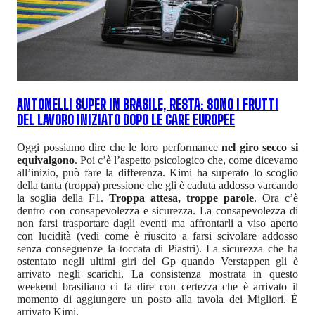
ANTONELLI SUPER IN BRASILE, RESTA: SONO I FRUTTI
DEL LAVORO INIZIATO DOPO LE GARE EUROPEE
Oggi possiamo dire che le loro performance
nel giro secco si
equivalgono
. Poi c’è l’aspetto psicologico che, come dicevamo
all’inizio, può fare la differenza. Kimi ha superato lo scoglio
della tanta (troppa) pressione che gli è caduta addosso varcando
la soglia della F1.
Troppa attesa, troppe parole
. Ora c’è
dentro con consapevolezza e sicurezza. La consapevolezza di
non farsi trasportare dagli eventi ma affrontarli a viso aperto
con lucidità (vedi come è riuscito a farsi scivolare addosso
senza conseguenze la toccata di Piastri). La sicurezza che ha
ostentato negli ultimi giri del Gp quando Verstappen gli è
arrivato negli scarichi. La consistenza mostrata in questo
weekend brasiliano ci fa dire con certezza che è arrivato il
momento di aggiungere un posto alla tavola dei Migliori. È
arrivato Kimi.