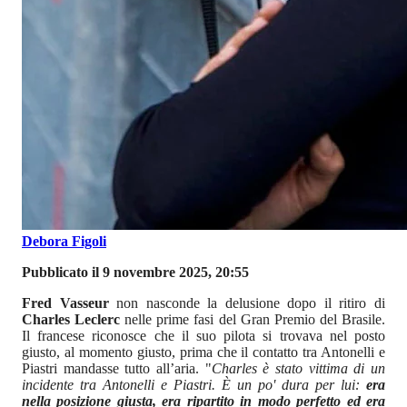
Debora Figoli
Pubblicato il 9 novembre 2025, 20:55
Fred Vasseur
non nasconde la delusione dopo il ritiro di
Charles Leclerc
nelle prime fasi del Gran Premio del Brasile.
Il francese riconosce che il suo pilota si trovava nel posto
giusto, al momento giusto, prima che il contatto tra Antonelli e
Piastri mandasse tutto all’aria. "
Charles è stato vittima di un
incidente tra Antonelli e Piastri. È un po' dura per lui:
era
nella posizione giusta, era ripartito in modo perfetto ed era