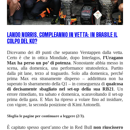
LANDO NORRIS, COMPLEANNO IN VETTA: IN BRASILE IL
COLPO DEL KO?
Dicevamo dei 49 punti che separano Verstappen dalla vetta.
Certo è che in ottica Mondiale, dopo Interlagos,
l’Uragano
Max ha perso un po’ di potenza
. Nonostante abbia messo in
scena, alla domenica, una performance stratosferica. Partito
dalla pit lane, terzo al traguardo. Solo alla domenica, perché
prima Max era stranamente disperso – addirittura non ha
superato lo sbarramento della Q1 – in conseguenza di
qualcosa
di decisamente sbagliato nel set-up della sua RB21
. Un
errore rimediato, tra sabato e domenica, scaravoltando il set-up
prima della gara. E Max ha ripreso a volare fino ad insidiare,
con vigore, la seconda posizione di Kimi Antonelli.
Sfoglia le pagine per continuare a leggere (2/3).
È capitato spesso quest’anno che in Red Bull
non riuscissero