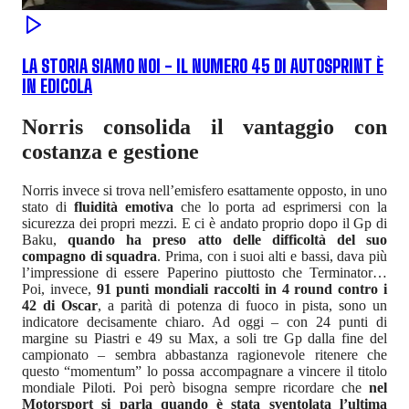
LA STORIA SIAMO NOI - IL NUMERO 45 DI AUTOSPRINT È
IN EDICOLA
Norris consolida il vantaggio con
costanza e gestione
Norris invece si trova nell’emisfero esattamente opposto, in uno
stato di
fluidità emotiva
che lo porta ad esprimersi con la
sicurezza dei propri mezzi. E ci è andato proprio dopo il Gp di
Baku,
quando ha preso atto delle difficoltà del suo
compagno di squadra
. Prima, con i suoi alti e bassi, dava più
l’impressione di essere Paperino piuttosto che Terminator…
Poi, invece,
91 punti mondiali raccolti in 4 round contro i
42 di Oscar
, a parità di potenza di fuoco in pista, sono un
indicatore decisamente chiaro. Ad oggi – con 24 punti di
margine su Piastri e 49 su Max, a soli tre Gp dalla fine del
campionato – sembra abbastanza ragionevole ritenere che
questo “momentum” lo possa accompagnare a vincere il titolo
mondiale Piloti. Poi però bisogna sempre ricordare che
nel
Motorsport si parla quando è stata sventolata l’ultima