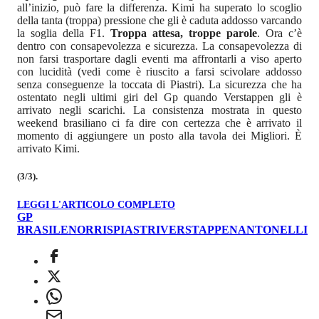
all’inizio, può fare la differenza. Kimi ha superato lo scoglio
della tanta (troppa) pressione che gli è caduta addosso varcando
la soglia della F1.
Troppa attesa, troppe parole
. Ora c’è
dentro con consapevolezza e sicurezza. La consapevolezza di
non farsi trasportare dagli eventi ma affrontarli a viso aperto
con lucidità (vedi come è riuscito a farsi scivolare addosso
senza conseguenze la toccata di Piastri). La sicurezza che ha
ostentato negli ultimi giri del Gp quando Verstappen gli è
arrivato negli scarichi. La consistenza mostrata in questo
weekend brasiliano ci fa dire con certezza che è arrivato il
momento di aggiungere un posto alla tavola dei Migliori. È
arrivato Kimi.
(3/3).
LEGGI L'ARTICOLO COMPLETO
GP
BRASILE
NORRIS
PIASTRI
VERSTAPPEN
ANTONELLI