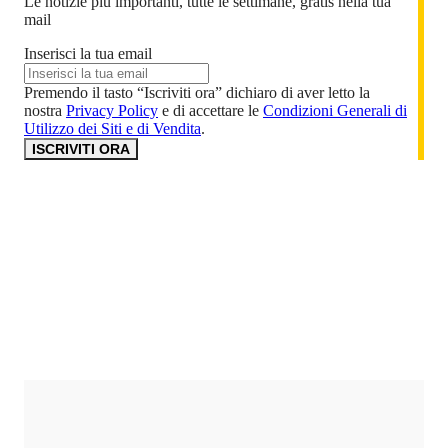
Le notizie più importanti, tutte le settimane, gratis nella tua
mail
Inserisci la tua email
Premendo il tasto “Iscriviti ora” dichiaro di aver letto la
nostra
Privacy Policy
e di accettare le
Condizioni Generali di
Utilizzo dei Siti e di Vendita
.
ISCRIVITI ORA