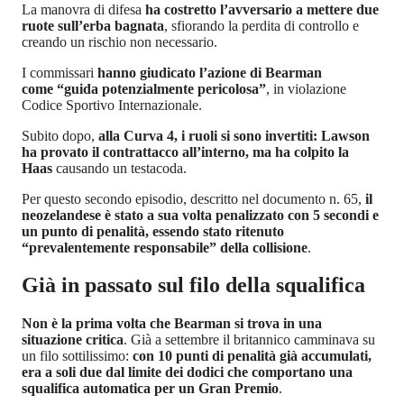
La manovra di difesa
ha costretto l’avversario a mettere due
ruote sull’erba bagnata
, sfiorando la perdita di controllo e
creando un rischio non necessario.
I commissari
hanno giudicato l’azione di Bearman
come “guida potenzialmente pericolosa”
, in violazione
Codice Sportivo Internazionale.
Subito dopo,
alla Curva 4, i ruoli si sono invertiti: Lawson
ha provato il contrattacco all’interno, ma ha colpito la
Haas
causando un testacoda.
Per questo secondo episodio, descritto nel documento n. 65,
il
neozelandese è stato a sua volta penalizzato con 5 secondi e
un punto di penalità, essendo stato ritenuto
“prevalentemente responsabile” della collisione
.
Già in passato sul filo della squalifica
Non è la prima volta che Bearman si trova in una
situazione critica
. Già a settembre il britannico camminava su
un filo sottilissimo:
con 10 punti di penalità già accumulati,
era a soli due dal limite dei dodici che comportano una
squalifica automatica per un Gran Premio
.