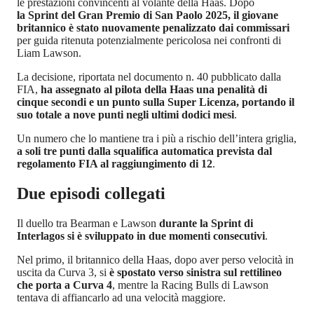
le prestazioni convincenti al volante della Haas. Dopo
la Sprint del Gran Premio di San Paolo 2025, il giovane
britannico è stato nuovamente penalizzato dai commissari
per guida ritenuta potenzialmente pericolosa nei confronti di
Liam Lawson.
La decisione, riportata nel documento n. 40 pubblicato dalla
FIA,
ha assegnato al pilota della Haas una penalità di
cinque secondi e un punto sulla Super Licenza, portando il
suo totale a nove punti negli ultimi dodici mesi
.
Un numero che lo mantiene tra i più a rischio dell’intera griglia,
a soli tre punti dalla squalifica automatica prevista dal
regolamento FIA al raggiungimento di 12
.
Due episodi collegati
Il duello tra Bearman e Lawson
durante la Sprint di
Interlagos si è sviluppato in due momenti consecutivi
.
Nel primo, il britannico della Haas, dopo aver perso velocità in
uscita da Curva 3, si
è spostato verso sinistra sul rettilineo
che porta a Curva 4
, mentre la Racing Bulls di Lawson
tentava di affiancarlo ad una velocità maggiore.