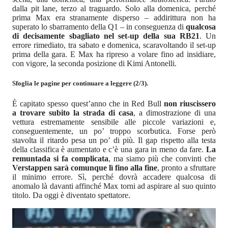
dalla pit lane, terzo al traguardo. Solo alla domenica, perché
prima Max era stranamente disperso – addirittura non ha
superato lo sbarramento della Q1 – in conseguenza di
qualcosa
di decisamente sbagliato nel set-up della sua RB21
. Un
errore rimediato, tra sabato e domenica, scaravoltando il set-up
prima della gara. E Max ha ripreso a volare fino ad insidiare,
con vigore, la seconda posizione di Kimi Antonelli.
Sfoglia le pagine per continuare a leggere (2/3).
È capitato spesso quest’anno che in Red Bull
non riuscissero
a trovare subito la strada di casa
, a dimostrazione di una
vettura estremamente sensibile alle piccole variazioni e,
conseguentemente, un po’ troppo scorbutica. Forse però
stavolta il ritardo pesa un po’ di più. Il gap rispetto alla testa
della classifica è aumentato e c’è una gara in meno da fare.
La
remuntada si fa complicata
, ma siamo più che convinti che
Verstappen sarà comunque lì fino alla fine
, pronto a sfruttare
il minimo errore. Sì, perché dovrà accadere qualcosa di
anomalo là davanti affinché Max torni ad aspirare al suo quinto
titolo. Da oggi è diventato spettatore.