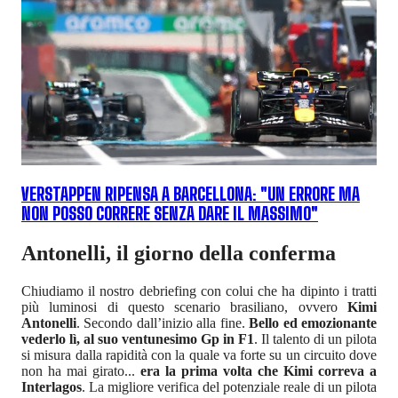
VERSTAPPEN RIPENSA A BARCELLONA: "UN ERRORE MA
NON POSSO CORRERE SENZA DARE IL MASSIMO"
Antonelli, il giorno della conferma
Chiudiamo il nostro debriefing con colui che ha dipinto i tratti
più luminosi di questo scenario brasiliano, ovvero
Kimi
Antonelli
. Secondo dall’inizio alla fine.
Bello ed emozionante
vederlo lì, al suo ventunesimo Gp in F1
. Il talento di un pilota
si misura dalla rapidità con la quale va forte su un circuito dove
non ha mai girato...
era la prima volta che Kimi correva a
Interlagos
. La migliore verifica del potenziale reale di un pilota