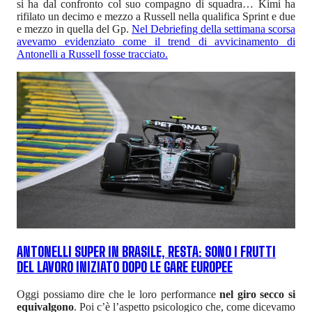
si ha dal confronto col suo compagno di squadra… Kimi ha
rifilato un decimo e mezzo a Russell nella qualifica Sprint e due
e mezzo in quella del Gp.
Nel Debriefing della settimana scorsa
avevamo evidenziato come il trend di avvicinamento di
Antonelli a Russell fosse tracciato.
ANTONELLI SUPER IN BRASILE, RESTA: SONO I FRUTTI
DEL LAVORO INIZIATO DOPO LE GARE EUROPEE
Oggi possiamo dire che le loro performance
nel giro secco si
equivalgono
. Poi c’è l’aspetto psicologico che, come dicevamo