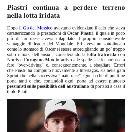
Piastri continua a perdere terreno
nella lotta iridata
Dopo il
Gp del Messico
avevamo evidenziato il calo che stava
caratterizzando le prestazioni di
Oscar Piastri
, il quale in poco
più di un mese aveva dilapidato il proprio considerevole
vantaggio di leader del Mondiale. Ed avevamo sottolineato
come lo stomaco di Oscar si stesse attorcigliando un po’ troppo
sotto i morsi dell’ansia – considerando la
lotta fratricida
con
Norris e
l’uragano Max
in arrivo alle spalle – e lo portasse a
fare “over-driving” e, conseguentemente, a sbagliare. Errori
che Piastri ha compiuto nuovamente a Interlagos, sia nella gara
Sprint che nella successiva “main race”. Quella che di punti ne
porta tanti e che, contandoli oggi, porta ad essere piuttosto
pessimisti sulle possibilità dell’australiano
di portarsi a casa il
titolo Piloti.