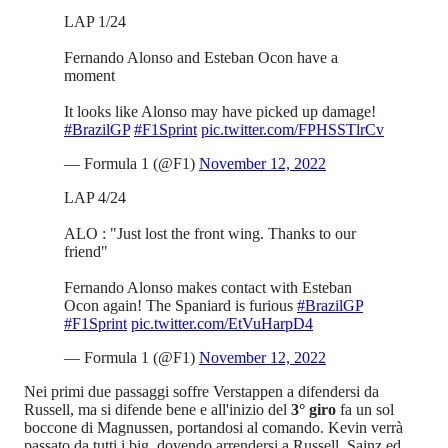
LAP 1/24
Fernando Alonso and Esteban Ocon have a
moment
It looks like Alonso may have picked up damage!
#BrazilGP
#F1Sprint
pic.twitter.com/FPHSSTlrCv
— Formula 1 (@F1)
November 12, 2022
LAP 4/24
ALO : "Just lost the front wing. Thanks to our
friend"
Fernando Alonso makes contact with Esteban
Ocon again! The Spaniard is furious
#BrazilGP
#F1Sprint
pic.twitter.com/EtVuHarpD4
— Formula 1 (@F1)
November 12, 2022
Nei primi due passaggi soffre Verstappen a difendersi da
Russell, ma si difende bene e all'inizio del
3° giro
fa un sol
boccone di Magnussen, portandosi al comando. Kevin verrà
passato da tutti i big, dovendo arrendersi a Russell, Sainz ed