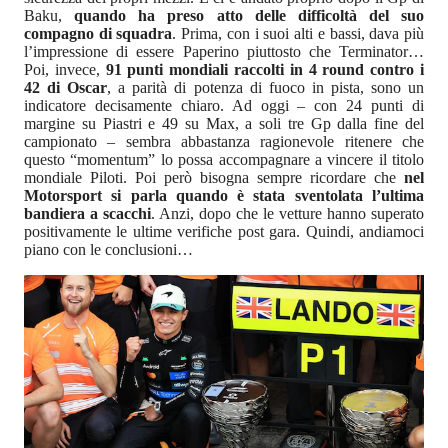
Baku,
quando ha preso atto delle difficoltà del suo
compagno di squadra
. Prima, con i suoi alti e bassi, dava più
l’impressione di essere Paperino piuttosto che Terminator…
Poi, invece,
91 punti mondiali raccolti in 4 round contro i
42 di Oscar
, a parità di potenza di fuoco in pista, sono un
indicatore decisamente chiaro. Ad oggi – con 24 punti di
margine su Piastri e 49 su Max, a soli tre Gp dalla fine del
campionato – sembra abbastanza ragionevole ritenere che
questo “momentum” lo possa accompagnare a vincere il titolo
mondiale Piloti. Poi però bisogna sempre ricordare che
nel
Motorsport si parla quando è stata sventolata l’ultima
bandiera a scacchi
. Anzi, dopo che le vetture hanno superato
positivamente le ultime verifiche post gara. Quindi, andiamoci
piano con le conclusioni…