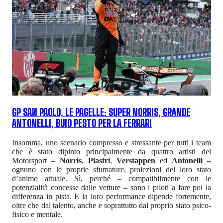
GP SAN PAOLO, LE PAGELLE: SUPER NORRIS, GRANDE
ANTONELLI, BUIO PESTO PER LA FERRARI
Insomma, uno scenario compresso e stressante per tutti i team
che è stato dipinto principalmente da quattro artisti del
Motorsport –
Norris
,
Piastri
,
Verstappen
ed
Antonelli
–
ognuno con le proprie sfumature, proiezioni del loro stato
d’animo attuale. Sì, perché – compatibilmente con le
potenzialità concesse dalle vetture – sono i piloti a fare poi la
differenza in pista. E la loro performance dipende fortemente,
oltre che dal talento, anche e soprattutto dal proprio stato psico-
fisico e mentale.