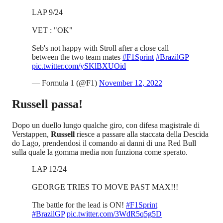
LAP 9/24
VET : "OK"
Seb's not happy with Stroll after a close call
between the two team mates
#F1Sprint
#BrazilGP
pic.twitter.com/ySKlBXUOid
— Formula 1 (@F1)
November 12, 2022
Russell passa!
Dopo un duello lungo qualche giro, con difesa magistrale di
Verstappen,
Russell
riesce a passare alla staccata della Descida
do Lago, prendendosi il comando ai danni di una Red Bull
sulla quale la gomma media non funziona come sperato.
LAP 12/24
GEORGE TRIES TO MOVE PAST MAX!!!
The battle for the lead is ON!
#F1Sprint
#BrazilGP
pic.twitter.com/3WdR5q5g5D