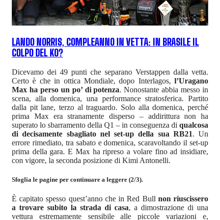
LANDO NORRIS, COMPLEANNO IN VETTA: IN BRASILE IL
COLPO DEL KO?
Dicevamo dei 49 punti che separano Verstappen dalla vetta.
Certo è che in ottica Mondiale, dopo Interlagos,
l’Uragano
Max ha perso un po’ di potenza
. Nonostante abbia messo in
scena, alla domenica, una performance stratosferica. Partito
dalla pit lane, terzo al traguardo. Solo alla domenica, perché
prima Max era stranamente disperso – addirittura non ha
superato lo sbarramento della Q1 – in conseguenza di
qualcosa
di decisamente sbagliato nel set-up della sua RB21
. Un
errore rimediato, tra sabato e domenica, scaravoltando il set-up
prima della gara. E Max ha ripreso a volare fino ad insidiare,
con vigore, la seconda posizione di Kimi Antonelli.
Sfoglia le pagine per continuare a leggere (2/3).
È capitato spesso quest’anno che in Red Bull
non riuscissero
a trovare subito la strada di casa
, a dimostrazione di una
vettura estremamente sensibile alle piccole variazioni e,