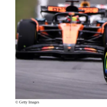
©
Getty Images