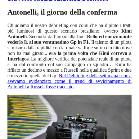
Antonelli, il giorno della conferma
Chiudiamo il nostro debriefing con colui che ha dipinto i tratti
più luminosi di questo scenario brasiliano, ovvero
Kimi
Antonelli
. Secondo dall’inizio alla fine.
Bello ed emozionante
vederlo lì, al suo ventunesimo Gp in F1
. Il talento di un pilota
si misura dalla rapidità con la quale va forte su un circuito dove
non ha mai girato...
era la prima volta che Kimi correva a
Interlagos
. La migliore verifica del potenziale reale di un pilota
si ha dal confronto col suo compagno di squadra… Kimi ha
rifilato un decimo e mezzo a Russell nella qualifica Sprint e due
e mezzo in quella del Gp.
Nel Debriefing della settimana scorsa
avevamo evidenziato come il trend di avvicinamento di
Antonelli a Russell fosse tracciato.