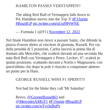
HAMILTON PASSES VERSTAPPEN!!
The ailing Red Bull of Verstappen falls down to
P4, Hamilton moves into the Top 3!
#F1Sprint
#BrazilGP
pic.twitter.com/qUuf9PrWNE
— Formula 1 (@F1)
November 12, 2022
Nel finale Hamilton non riesce a passare Sainz, che difende la
piazza d'onore dietro al vincitore di giornata, Russell. Per via
della penalità di 5 posizioni, Carlos lascerà la prima fila di
domani alla Mercedes, che scatterà davanti ad una seconda fila
tutta Red Bull con Verstappen e Perez. Leclerc, 6°, scalerà in
quinta posizione, scattando davanti a Norris e Magnussen, con
quest'ultimo che dopo la pole è riuscito a conquistare almeno
un punto per la Haas.
GEORGE RUSSELL WINS F1 SPRINT!!!
Not bad for the bloke they call 'Mr Saturday'
Bravo,
@GeorgeRussell63
and
@MercedesAMGF1
#F1Sprint
#BrazilGP
pic.twitter.com/wFvi3uBuPv