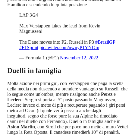
Hamilton e scendendo in quinta posizione.
LAP 3/24
Max Verstappen takes the lead from Kevin
Magnussen!
The Dane moves into P2, Russell in P3
#BrazilGP
#F1Sprint
pic.twitter.com/nwnyP1YNOm
— Formula 1 (@F1)
November 12, 2022
Duelli in famiglia
Molta azione nei primi giri, con Verstappen che paga la scelta
della media non riuscendo a prendere vantaggio su Russell, che
lo segue come un'ombra, mentre risalgono anche
Perez
e
Leclerc
: Sergio si porta al 5° posto passando Magnussen,
Leclerc invece ci mette di più a recuperare pagando i giri persi
dietro ad Ocon (il quale verrà passato anche dagli
ineguitori, segno che forse pure la sua Alpine ha rimediato
danni nel duello con Fernando). Duello in famiglia anche in
Aston Martin
, con Stroll che per poco non mette a muro Vettel
lungo la Reta Oposta. Il canadese rimedierà 10" di penalità.