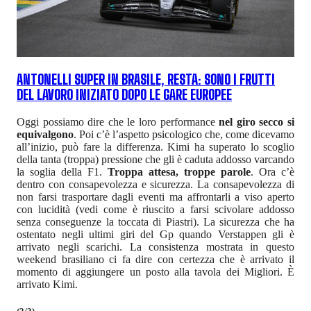
ANTONELLI SUPER IN BRASILE, RESTA: SONO I FRUTTI
DEL LAVORO INIZIATO DOPO LE GARE EUROPEE
Oggi possiamo dire che le loro performance
nel giro secco si
equivalgono
. Poi c’è l’aspetto psicologico che, come dicevamo
all’inizio, può fare la differenza. Kimi ha superato lo scoglio
della tanta (troppa) pressione che gli è caduta addosso varcando
la soglia della F1.
Troppa attesa, troppe parole
. Ora c’è
dentro con consapevolezza e sicurezza. La consapevolezza di
non farsi trasportare dagli eventi ma affrontarli a viso aperto
con lucidità (vedi come è riuscito a farsi scivolare addosso
senza conseguenze la toccata di Piastri). La sicurezza che ha
ostentato negli ultimi giri del Gp quando Verstappen gli è
arrivato negli scarichi. La consistenza mostrata in questo
weekend brasiliano ci fa dire con certezza che è arrivato il
momento di aggiungere un posto alla tavola dei Migliori. È
arrivato Kimi.