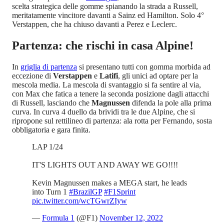
scelta strategica delle gomme spianando la strada a Russell,
meritatamente vincitore davanti a Sainz ed Hamilton. Solo 4°
Verstappen, che ha chiuso davanti a Perez e Leclerc.
Partenza: che rischi in casa Alpine!
In
griglia di partenza
si presentano tutti con gomma morbida ad
eccezione di
Verstappen
e
Latifi
, gli unici ad optare per la
mescola media. La mescola di svantaggio si fa sentire al via,
con Max che fatica a tenere la seconda posizione dagli attacchi
di Russell, lasciando che
Magnussen
difenda la pole alla prima
curva. In curva 4 duello da brividi tra le due Alpine, che si
ripropone sul rettilineo di partenza: ala rotta per Fernando, sosta
obbligatoria e gara finita.
LAP 1/24
IT'S LIGHTS OUT AND AWAY WE GO!!!!
Kevin Magnussen makes a MEGA start, he leads
into Turn 1
#BrazilGP
#F1Sprint
pic.twitter.com/wcTGwrZIyw
—
Formula 1
(@F1)
November 12, 2022