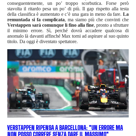
conseguentemente, un po’ troppo scorbutica. Forse però
stavolta il ritardo pesa un po’ di più. Il gap rispetto alla testa
della classifica è aumentato e c’è una gara in meno da fare.
La
remuntada si fa complicata
, ma siamo più che convinti che
Verstappen sarà comunque lì fino alla fine
, pronto a sfruttare
il minimo errore. Sì, perché dovrà accadere qualcosa di
anomalo là davanti affinché Max torni ad aspirare al suo quinto
titolo. Da oggi è diventato spettatore.
VERSTAPPEN RIPENSA A BARCELLONA: "UN ERRORE MA
NON POSSO CORRERE SENZA DARE IL MASSIMO"