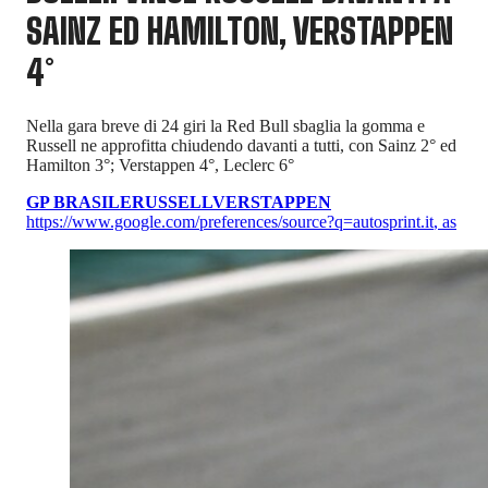
SAINZ ED HAMILTON, VERSTAPPEN
4°
Nella gara breve di 24 giri la Red Bull sbaglia la gomma e
Russell ne approfitta chiudendo davanti a tutti, con Sainz 2° ed
Hamilton 3°; Verstappen 4°, Leclerc 6°
GP BRASILE
RUSSELL
VERSTAPPEN
https://www.google.com/preferences/source?q=autosprint.it
,
as