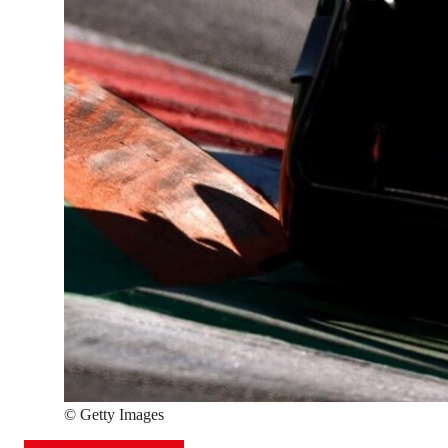
©
Getty Images