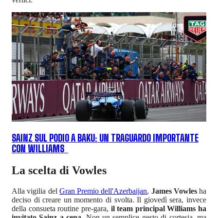
SAINZ SUL PODIO A BAKU: UN TRAGUARDO IMPORTANTE
CON WILLIAMS
La scelta di Vowles
Alla vigilia del
Gran Premio dell'Azerbaijan
,
James Vowles
ha
deciso di creare un momento di svolta. Il giovedì sera, invece
della consueta routine pre-gara,
il team principal Williams ha
invitato Sainz a cena
. Non un semplice gesto di cortesia, ma