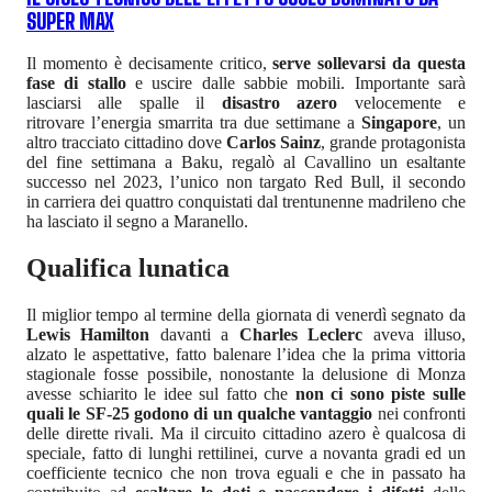
SUPER MAX
Il momento è decisamente critico,
serve sollevarsi da questa
fase di stallo
e uscire dalle sabbie mobili. Importante sarà
lasciarsi alle spalle il
disastro azero
velocemente e
ritrovare l’energia smarrita tra due settimane a
Singapore
, un
altro tracciato cittadino dove
Carlos Sainz
, grande protagonista
del fine settimana a Baku, regalò al Cavallino un esaltante
successo nel 2023, l’unico non targato Red Bull, il secondo
in carriera dei quattro conquistati dal trentunenne madrileno che
ha lasciato il segno a Maranello.
Qualifica lunatica
Il miglior tempo al termine della giornata di venerdì segnato da
Lewis Hamilton
davanti a
Charles Leclerc
aveva illuso,
alzato le aspettative, fatto balenare l’idea che la prima vittoria
stagionale fosse possibile, nonostante la delusione di Monza
avesse schiarito le idee sul fatto che
non ci sono piste sulle
quali le SF-25 godono di un qualche vantaggio
nei confronti
delle dirette rivali. Ma il circuito cittadino azero è qualcosa di
speciale, fatto di lunghi rettilinei, curve a novanta gradi ed un
coefficiente tecnico che non trova eguali e che in passato ha