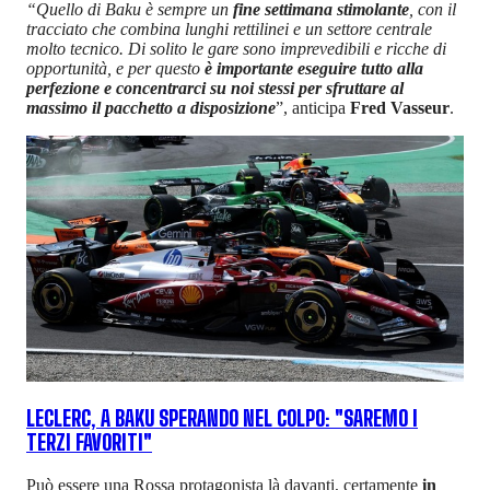
“Quello di Baku è sempre un
fine settimana stimolante
, con il
tracciato che combina lunghi rettilinei e un settore centrale
molto tecnico. Di solito le gare sono imprevedibili e ricche di
opportunità, e per questo
è importante eseguire tutto alla
perfezione e concentrarci su noi stessi per sfruttare al
massimo il pacchetto a disposizione
”, anticipa
Fred Vasseur
.
LECLERC, A BAKU SPERANDO NEL COLPO: "SAREMO I
TERZI FAVORITI"
Può essere una Rossa protagonista là davanti, certamente
in