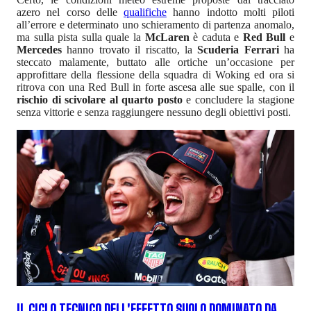
azero nel corso delle
qualifiche
hanno indotto molti piloti
all’errore e determinato uno schieramento di partenza anomalo,
ma sulla pista sulla quale la
McLaren
è caduta e
Red Bull
e
Mercedes
hanno trovato il riscatto, la
Scuderia Ferrari
ha
steccato malamente, buttato alle ortiche un’occasione per
approfittare della flessione della squadra di Woking ed ora si
ritrova con una Red Bull in forte ascesa alle sue spalle, con il
rischio di scivolare al quarto posto
e concludere la stagione
senza vittorie e senza raggiungere nessuno degli obiettivi posti.
IL CICLO TECNICO DELL'EFFETTO SUOLO DOMINATO DA