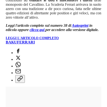
contribuito ad
esaltare le doti e nascondere i difetti
delle
monoposto del Cavallino. La Scuderia Ferrari arrivava in suolo
azero con una tradizione a dir poco curiosa, fatta nelle ultime
quattro edizioni di altrettante pole position e giri veloci, ma con
zero vittorie all’attivo.
Leggi l'articolo completo sul numero 38 di
Autosprint
in
edicola oppure
clicca qui
per accedere alla versione digitale.
LEGGI L'ARTICOLO COMPLETO
BAKU
FERRARI