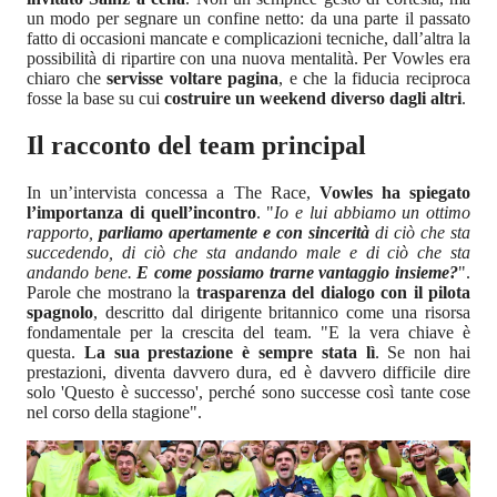
un modo per segnare un confine netto: da una parte il passato
fatto di occasioni mancate e complicazioni tecniche, dall’altra la
possibilità di ripartire con una nuova mentalità. Per Vowles era
chiaro che
servisse voltare pagina
, e che la fiducia reciproca
fosse la base su cui
costruire un weekend diverso dagli altri
.
Il racconto del team principal
In un’intervista concessa a The Race,
Vowles ha spiegato
l’importanza di quell’incontro
. "
Io e lui abbiamo un ottimo
rapporto,
parliamo apertamente e con sincerità
di ciò che sta
succedendo, di ciò che sta andando male e di ciò che sta
andando bene.
E come possiamo trarne vantaggio insieme?
".
Parole che mostrano la
trasparenza del dialogo con il pilota
spagnolo
, descritto dal dirigente britannico come una risorsa
fondamentale per la crescita del team. "E la vera chiave è
questa.
La sua prestazione è sempre stata lì
. Se non hai
prestazioni, diventa davvero dura, ed è davvero difficile dire
solo 'Questo è successo', perché sono successe così tante cose
nel corso della stagione".