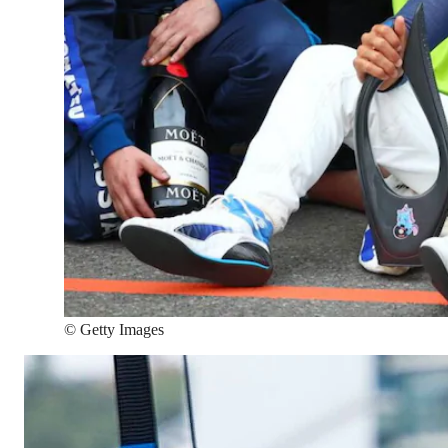
©
Getty Images