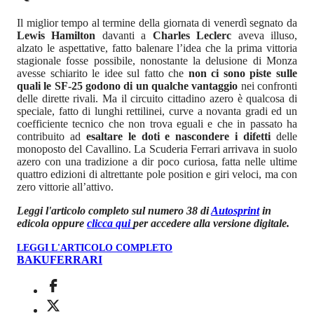
Il miglior tempo al termine della giornata di venerdì segnato da
Lewis Hamilton
davanti a
Charles Leclerc
aveva illuso,
alzato le aspettative, fatto balenare l’idea che la prima vittoria
stagionale fosse possibile, nonostante la delusione di Monza
avesse schiarito le idee sul fatto che
non ci sono piste sulle
quali le SF-25 godono di un qualche vantaggio
nei confronti
delle dirette rivali. Ma il circuito cittadino azero è qualcosa di
speciale, fatto di lunghi rettilinei, curve a novanta gradi ed un
coefficiente tecnico che non trova eguali e che in passato ha
contribuito ad
esaltare le doti e nascondere i difetti
delle
monoposto del Cavallino. La Scuderia Ferrari arrivava in suolo
azero con una tradizione a dir poco curiosa, fatta nelle ultime
quattro edizioni di altrettante pole position e giri veloci, ma con
zero vittorie all’attivo.
Leggi l'articolo completo sul numero 38 di
Autosprint
in
edicola oppure
clicca qui
per accedere alla versione digitale.
LEGGI L'ARTICOLO COMPLETO
BAKU
FERRARI