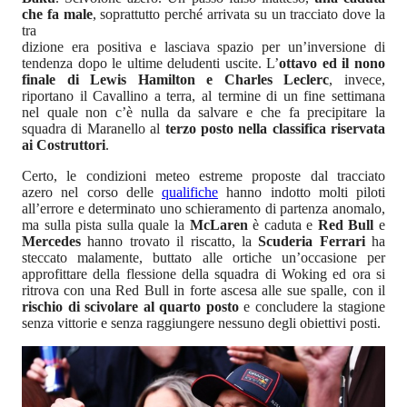
che fa male
, soprattutto perché arrivata su un tracciato dove la
tra
dizione era positiva e lasciava spazio per un’inversione di
tendenza dopo le ultime deludenti uscite. L’
ottavo ed il nono
finale di Lewis Hamilton e Charles Leclerc
, invece,
riportano il Cavallino a terra, al termine di un fine settimana
nel quale non c’è nulla da salvare e che fa precipitare la
squadra di Maranello al
terzo posto nella classifica riservata
ai Costruttori
.
Certo, le condizioni meteo estreme proposte dal tracciato
azero nel corso delle
qualifiche
hanno indotto molti piloti
all’errore e determinato uno schieramento di partenza anomalo,
ma sulla pista sulla quale la
McLaren
è caduta e
Red Bull
e
Mercedes
hanno trovato il riscatto, la
Scuderia Ferrari
ha
steccato malamente, buttato alle ortiche un’occasione per
approfittare della flessione della squadra di Woking ed ora si
ritrova con una Red Bull in forte ascesa alle sue spalle, con il
rischio di scivolare al quarto posto
e concludere la stagione
senza vittorie e senza raggiungere nessuno degli obiettivi posti.