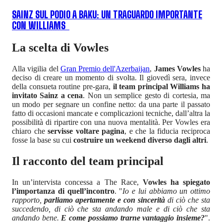
SAINZ SUL PODIO A BAKU: UN TRAGUARDO IMPORTANTE
CON WILLIAMS
La scelta di Vowles
Alla vigilia del
Gran Premio dell'Azerbaijan
,
James Vowles
ha
deciso di creare un momento di svolta. Il giovedì sera, invece
della consueta routine pre-gara,
il team principal Williams ha
invitato Sainz a cena
. Non un semplice gesto di cortesia, ma
un modo per segnare un confine netto: da una parte il passato
fatto di occasioni mancate e complicazioni tecniche, dall’altra la
possibilità di ripartire con una nuova mentalità. Per Vowles era
chiaro che
servisse voltare pagina
, e che la fiducia reciproca
fosse la base su cui
costruire un weekend diverso dagli altri
.
Il racconto del team principal
In un’intervista concessa a The Race,
Vowles ha spiegato
l’importanza di quell’incontro
. "
Io e lui abbiamo un ottimo
rapporto,
parliamo apertamente e con sincerità
di ciò che sta
succedendo, di ciò che sta andando male e di ciò che sta
andando bene.
E come possiamo trarne vantaggio insieme?
".