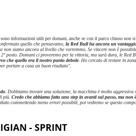
 sono informazioni utili per domani, anche se con il parco chiuso non si
a confermato quello che pensavamo,
la Red Bull ha ancora un vantaggio
e non siamo ancora al livello che vorremmo. Se vincere non è possibile
l 2° posto. Domani ci proveremo per la vittoria, ma sarà dura, le Red
vo che quello era il nostro punto debole
. Ho cercato di restare in zon
er portare a casa un buon risultato".
ado
. Dobbiamo trovare una soluzione, la macchina è molto aggressiva su
di più.
Credo che abbiamo fatto uno step in avanti sul passo, ma non
ultato commettendo meno errori possibili, poi vedremo se questo comp