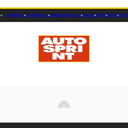
FORMULA 1
FORMULA E
MONDO RACING
RALLY
PISTA
FOTO
VI