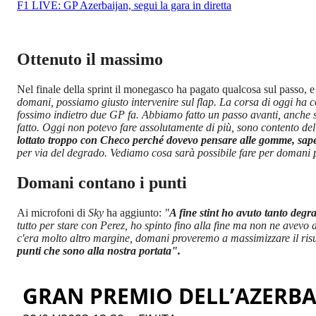
F1 LIVE: GP Azerbaijan, segui la gara in diretta
Ottenuto il massimo
Nel finale della sprint il monegasco ha pagato qualcosa sul passo, e
domani, possiamo giusto intervenire sul flap. La corsa di oggi h
fossimo indietro due GP fa. Abbiamo fatto un passo avanti, anche s
fatto. Oggi non potevo fare assolutamente di più, sono contento de
lottato troppo con Checo perché dovevo pensare alle gomme, sape
per via del degrado. Vediamo cosa sarà possibile fare per domani p
Domani contano i punti
Ai microfoni di
Sky
ha aggiunto:
"
A fine stint ho avuto tanto degr
tutto per stare con Perez, ho spinto fino alla fine ma non ne avevo 
c'era molto altro margine, domani proveremo a massimizzare il ris
punti che sono alla nostra portata".