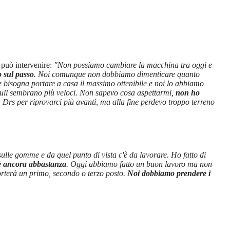
 può intervenire:
"Non possiamo cambiare la macchina tra oggi e
 sul passo
. Noi comunque non dobbiamo dimenticare quanto
 bisogna portare a casa il massimo ottenibile e noi lo abbiamo
 Bull sembrano più veloci. Non sapevo cosa aspettarmi,
non ho
a Drs per riprovarci più avanti, ma alla fine perdevo troppo terreno
lle gomme e da quel punto di vista c'è da lavorare. Ho fatto di
 è ancora abbastanza
. Oggi abbiamo fatto un buon lavoro ma non
orterà un primo, secondo o terzo posto.
Noi dobbiamo prendere i