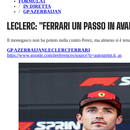
FORMULA1
IN DIRETTA
GP AZERBAIJAN
LECLERC: "FERRARI UN PASSO IN AV
Il monegasco non ha potuto nulla contro Perez, ma almeno si è tenut
GP AZERBAIJAN
LECLERC
FERRARI
https://www.google.com/preferences/source?q=autosprint.it
,
as