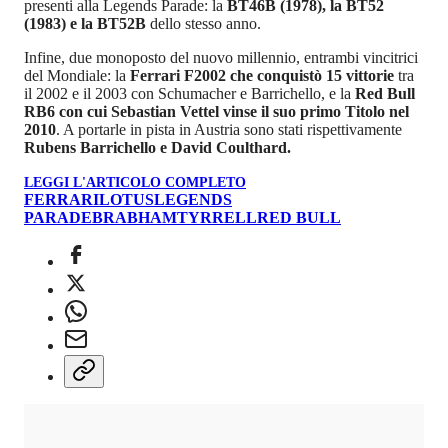
presenti alla Legends Parade: la
BT46B (1978), la BT52
(1983) e la BT52B
dello stesso anno.
Infine, due monoposto del nuovo millennio, entrambi vincitrici
del Mondiale: la
Ferrari F2002 che conquistò 15 vittorie
tra
il 2002 e il 2003 con Schumacher e Barrichello, e la
Red Bull
RB6 con cui Sebastian Vettel vinse il suo primo Titolo nel
2010
. A portarle in pista in Austria sono stati rispettivamente
Rubens Barrichello e David Coulthard.
LEGGI L'ARTICOLO COMPLETO
FERRARI
LOTUS
LEGENDS
PARADE
BRABHAM
TYRRELL
RED BULL