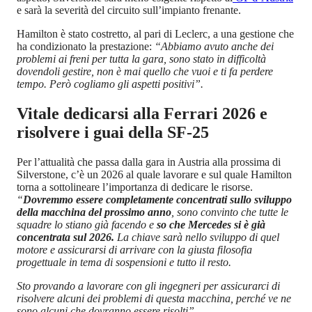
e sarà la severità del circuito sull’impianto frenante.
Hamilton è stato costretto, al pari di Leclerc, a una gestione che
ha condizionato la prestazione:
“Abbiamo avuto anche dei
problemi ai freni per tutta la gara, sono stato in difficoltà
dovendoli gestire, non è mai quello che vuoi e ti fa perdere
tempo. Però cogliamo gli aspetti positivi”.
Vitale dedicarsi alla Ferrari 2026 e
risolvere i guai della SF-25
Per l’attualità che passa dalla gara in Austria alla prossima di
Silverstone, c’è un 2026 al quale lavorare e sul quale Hamilton
torna a sottolineare l’importanza di dedicare le risorse.
“
Dovremmo essere completamente concentrati sullo sviluppo
della macchina del prossimo anno
, sono convinto che tutte le
squadre lo stiano già facendo e
so che Mercedes si è già
concentrata sul 2026.
La chiave sarà nello sviluppo di quel
motore e assicurarsi di arrivare con la giusta filosofia
progettuale in tema di sospensioni e tutto il resto.
Sto provando a lavorare con gli ingegneri per assicurarci di
risolvere alcuni dei problemi di questa macchina, perché ve ne
sono alcuni che dovranno essere risolti”.