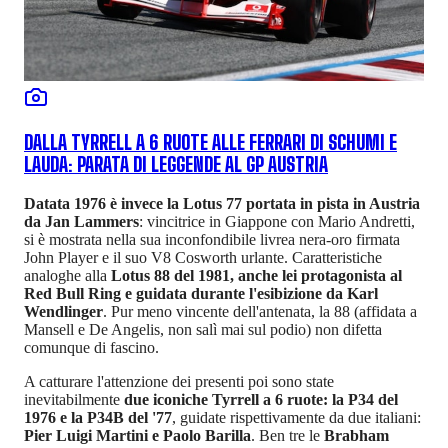
DALLA TYRRELL A 6 RUOTE ALLE FERRARI DI SCHUMI E
LAUDA: PARATA DI LEGGENDE AL GP AUSTRIA
Datata 1976 è invece la Lotus 77 portata in pista in Austria
da Jan Lammers
: vincitrice in Giappone con Mario Andretti,
si è mostrata nella sua inconfondibile livrea nera-oro firmata
John Player e il suo V8 Cosworth urlante. Caratteristiche
analoghe alla
Lotus 88 del 1981, anche lei protagonista al
Red Bull Ring e guidata durante l'esibizione da Karl
Wendlinger
. Pur meno vincente dell'antenata, la 88 (affidata a
Mansell e De Angelis, non salì mai sul podio) non difetta
comunque di fascino.
A catturare l'attenzione dei presenti poi sono state
inevitabilmente
due iconiche Tyrrell a 6 ruote: la P34 del
1976 e la P34B del '77
, guidate rispettivamente da due italiani:
Pier Luigi Martini e Paolo Barilla
. Ben tre le
Brabham