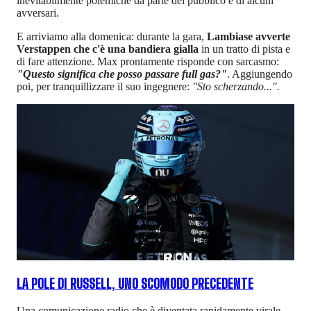
inevitabilmente polemiche da parte del pubblico e di alcuni
avversari.
E arriviamo alla domenica: durante la gara,
Lambiase avverte
Verstappen che c'è una bandiera gialla
in un tratto di pista e
di fare attenzione. Max prontamente risponde con sarcasmo:
"Questo significa che posso passare full gas?"
. Aggiungendo
poi, per tranquillizzare il suo ingegnere:
"Sto scherzando...".
LA POLE DI RUSSELL, UNO SCOMODO PRECEDENTE
Una comunicazione radio che è diventata rapidamente virale