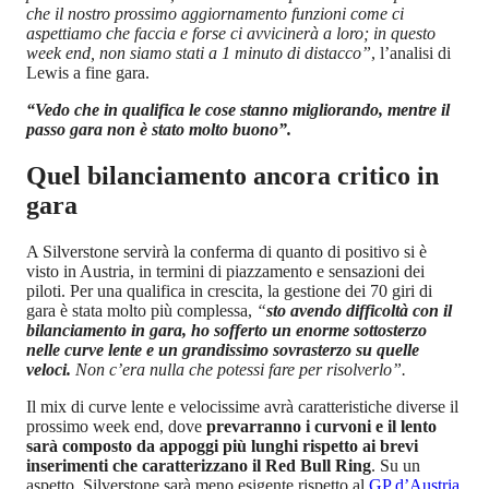
che il nostro prossimo aggiornamento funzioni come ci
aspettiamo che faccia e forse ci avvicinerà a loro; in questo
week end, non siamo stati a 1 minuto di distacco”
, l’analisi di
Lewis a fine gara.
“Vedo che in qualifica le cose stanno migliorando, mentre il
passo gara non è stato molto buono”.
Quel bilanciamento ancora critico in
gara
A Silverstone servirà la conferma di quanto di positivo si è
visto in Austria, in termini di piazzamento e sensazioni dei
piloti. Per una qualifica in crescita, la gestione dei 70 giri di
gara è stata molto più complessa,
“
sto avendo difficoltà con il
bilanciamento in gara, ho sofferto un enorme sottosterzo
nelle curve lente e un grandissimo sovrasterzo su quelle
veloci.
Non c’era nulla che potessi fare per risolverlo”.
Il mix di curve lente e velocissime avrà caratteristiche diverse il
prossimo week end, dove
prevarranno i curvoni e il lento
sarà composto da appoggi più lunghi rispetto ai brevi
inserimenti che caratterizzano il Red Bull Ring
. Su un
aspetto, Silverstone sarà meno esigente rispetto al
GP d’Austria