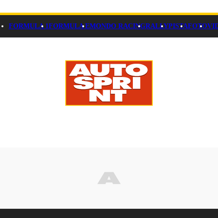
FORMULA 1
FORMULA E
MONDO RACING
RALLY
PISTA
FOTO
VI