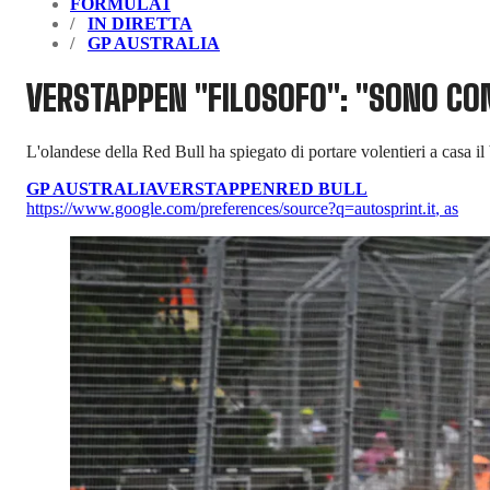
FORMULA1
IN DIRETTA
GP AUSTRALIA
VERSTAPPEN "FILOSOFO": "SONO CO
L'olandese della Red Bull ha spiegato di portare volentieri a casa il 
GP AUSTRALIA
VERSTAPPEN
RED BULL
https://www.google.com/preferences/source?q=autosprint.it
,
as