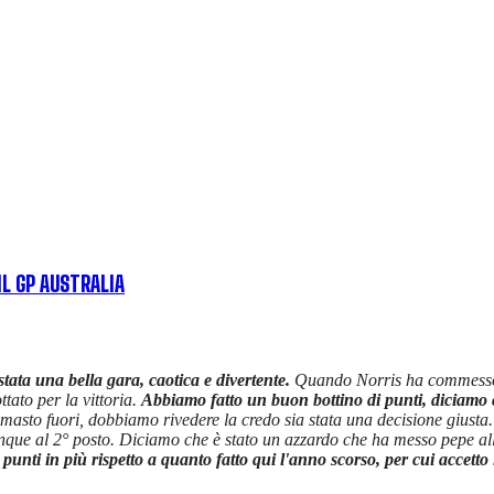
IL GP AUSTRALIA
stata una bella gara, caotica e divertente.
Quando Norris ha commesso un
ttato per la vittoria.
Abbiamo fatto un buon bottino di punti, diciamo c
masto fuori, dobbiamo rivedere la credo sia stata una decisione giusta.
ue al 2° posto. Diciamo che è stato un azzardo che ha messo pepe al
unti in più rispetto a quanto fatto qui l'anno scorso, per cui accetto i