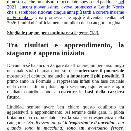
dimostra anche un episodio raccontato spesso nel paddock:
nel
2021, ancora giovanissimo, aveva promesso a Lando Norris
che si sarebbero ritrovati cinque anni più tardi a correre insieme
in Formula 1
. Una promessa che oggi è diventata realtà: nel
2026 Lindblad è ufficialmente un pilota della categoria regina.
Sfoglia le pagine per continuare a leggere (1/2).
Tra risultati e apprendimento, la
stagione è appena iniziata
Davanti a sé ha ancora 23 gare da affrontare, un percorso lungo
nel quale sarà chiamato non solo a
confermare il potenziale
mostrato nel debutto, ma anche a
imparare il più possibile
. Il
primo anno in Formula 1 rappresenta infatti una fase cruciale
nella crescita di un pilota: ogni sessione, ogni errore e ogni
risultato contribuiscono a
costruire le basi della carriera
futura
.
Lindblad sembra avere ben chiaro questo equilibrio tra
aggressività e apprendimento. Al termine della gara, il pilota
britannico ha commentato così la sua prima esperienza nella
categoria: “
So di essere un po'
il 'ragazzino' e il novellino
, ma
quando sono in macchina,
sono un avversario feroce
.