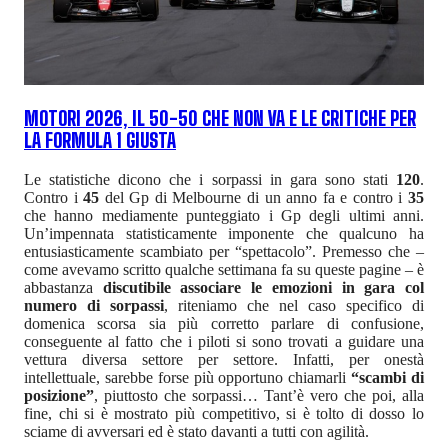
MOTORI 2026, IL 50-50 CHE NON VA E LE CRITICHE PER
LA FORMULA 1 GIUSTA
Le statistiche dicono che i sorpassi in gara sono stati
120
.
Contro i
45
del Gp di Melbourne di un anno fa e contro i
35
che hanno mediamente punteggiato i Gp degli ultimi anni.
Un’impennata statisticamente imponente che qualcuno ha
entusiasticamente scambiato per “spettacolo”. Premesso che –
come avevamo scritto qualche settimana fa su queste pagine – è
abbastanza
discutibile associare le emozioni in gara col
numero di sorpassi
, riteniamo che nel caso specifico di
domenica scorsa sia più corretto parlare di confusione,
conseguente al fatto che i piloti si sono trovati a guidare una
vettura diversa settore per settore. Infatti, per onestà
intellettuale, sarebbe forse più opportuno chiamarli
“scambi di
posizione”
, piuttosto che sorpassi… Tant’è vero che poi, alla
fine, chi si è mostrato più competitivo, si è tolto di dosso lo
sciame di avversari ed è stato davanti a tutti con agilità.