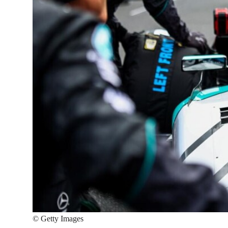
©
Getty Images