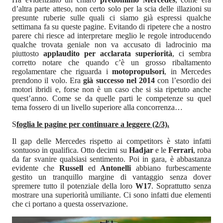
d’altra parte atteso, non certo solo per la scia delle illazioni su
presunte ruberie sulle quali ci siamo già espressi qualche
settimana fa su queste pagine. Evitando di ripetere che a nostro
parere chi riesce ad interpretare meglio le regole introducendo
qualche trovata geniale non va accusato di ladrocinio ma
piuttosto
applaudito per acclarata superiorità
, ci sembra
corretto notare che quando c’è un grosso ribaltamento
regolamentare che riguarda i
motopropulsori
, in Mercedes
prendono il volo. Era
già successo nel 2014
con l’esordio dei
motori ibridi e, forse non è un caso che si sia ripetuto anche
quest’anno. Come se da quelle parti le competenze su quel
tema fossero di un livello superiore alla concorrenza…
S
foglia le pagine per continuare a leggere (2/3).
Il gap delle Mercedes rispetto ai competitors è stato infatti
sontuoso in qualifica. Otto decimi su
Hadjar
e le
Ferrari
, roba
da far svanire qualsiasi sentimento. Poi in gara, è abbastanza
evidente che
Russell
ed
Antonelli
abbiano furbescamente
gestito un tranquillo margine di vantaggio senza dover
spremere tutto il potenziale della loro
W17
. Soprattutto senza
mostrare una superiorità umiliante. Ci sono infatti due elementi
che ci portano a questa osservazione.