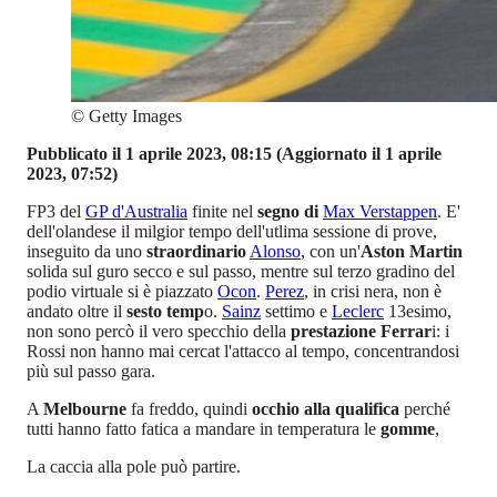
©
Getty Images
Pubblicato il 1 aprile 2023, 08:15
(Aggiornato il 1 aprile
2023, 07:52)
FP3 del
GP d'Australia
finite nel
segno di
Max Verstappen
. E'
dell'olandese il milgior tempo dell'utlima sessione di prove,
inseguito da uno
straordinario
Alonso
, con un'
Aston Martin
solida sul guro secco e sul passo, mentre sul terzo gradino del
podio virtuale si è piazzato
Ocon
.
Perez
, in crisi nera, non è
andato oltre il
sesto temp
o.
Sainz
settimo e
Leclerc
13esimo,
non sono percò il vero specchio della
prestazione Ferrar
i: i
Rossi non hanno mai cercat l'attacco al tempo, concentrandosi
più sul passo gara.
A
Melbourne
fa freddo, quindi
occhio alla qualifica
perché
tutti hanno fatto fatica a mandare in temperatura le
gomme
,
La caccia alla pole può partire.