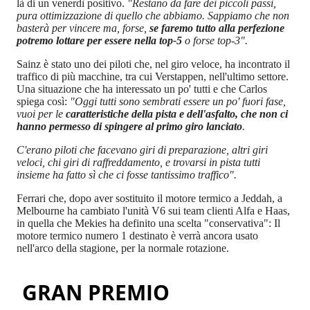
là di un venerdì positivo.
"Restano da fare dei piccoli passi,
pura ottimizzazione di quello che abbiamo. Sappiamo che non
basterà per vincere ma, forse,
se faremo tutto alla perfezione
potremo lottare per essere nella top-5
o forse top-3".
Sainz è stato uno dei piloti che, nel giro veloce, ha incontrato il
traffico di più macchine, tra cui Verstappen, nell'ultimo settore.
Una situazione che ha interessato un po' tutti e che Carlos
spiega così:
"Oggi tutti sono sembrati essere un po' fuori fase,
vuoi per le
caratteristiche della pista e dell'asfalto, che non ci
hanno permesso di spingere al primo giro lanciato
.
C'erano piloti che facevano giri di preparazione, altri giri
veloci, chi giri di raffreddamento, e trovarsi in pista tutti
insieme ha fatto sì che ci fosse tantissimo traffico".
Ferrari che, dopo aver sostituito il motore termico a Jeddah, a
Melbourne ha cambiato l'unità V6 sui team clienti Alfa e Haas,
in quella che Mekies ha definito una scelta "conservativa": Il
motore termico numero 1 destinato è verrà ancora usato
nell'arco della stagione, per la normale rotazione.