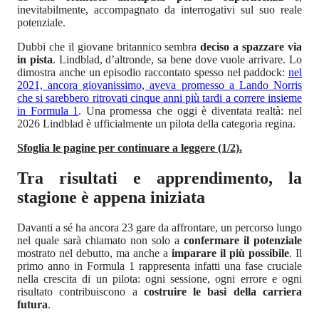
inevitabilmente, accompagnato da interrogativi sul suo reale
potenziale.
Dubbi che il giovane britannico sembra
deciso a spazzare via
in pista
. Lindblad, d’altronde, sa bene dove vuole arrivare. Lo
dimostra anche un episodio raccontato spesso nel paddock:
nel
2021, ancora giovanissimo, aveva promesso a Lando Norris
che si sarebbero ritrovati cinque anni più tardi a correre insieme
in Formula 1
. Una promessa che oggi è diventata realtà: nel
2026 Lindblad è ufficialmente un pilota della categoria regina.
Sfoglia le pagine per continuare a leggere (1/2).
Tra risultati e apprendimento, la
stagione è appena iniziata
Davanti a sé ha ancora 23 gare da affrontare, un percorso lungo
nel quale sarà chiamato non solo a
confermare il potenziale
mostrato nel debutto, ma anche a
imparare il più possibile
. Il
primo anno in Formula 1 rappresenta infatti una fase cruciale
nella crescita di un pilota: ogni sessione, ogni errore e ogni
risultato contribuiscono a
costruire le basi della carriera
futura
.