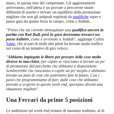
mano, in questa fase del campionato. Gli aggiornamenti
arriveranno, nell'attesa è un provare a percorrere strade
differenti di assetto e trovare un equilibrio della prestazione
migliore che non gli antipodi registrati da
qualifiche
super e
passo gara da quarta forza in campo, come a Jeddah.
"Penso che sia corretto immaginare una
qualifica ancora in
partita con Red Bull, però in gara dovremmo trovarci un
passo indietro
, come è avvenuto a Jeddah"
, aggiunge Carlos
Sainz
, che al pari di molti altri piloti ha trovato molto traffico
nel corso di un tentativo di giro veloce.
"
Abbiamo impiegato le libere per provare delle cose molto
diverse in macchina
, per capire se riusciamo a trovare un po'
di prestazione dal pacchetto che abbiamo a disposizione.
Sembrerebbe che riusciamo a capire un po' meglio e abbiamo
trovato un paio di cose che potremmo fare in futuro. Con i
passi che programmiamo di fare, dalle cose che abbiamo
provato a scoprire in questo week end, speriamo diventi una
situazione migliore".
Una Ferrari da prime 5 posizioni
Le ambizioni sul week end restano di massimo realismo, al di