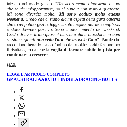
iniziato nel modo giusto. “
Ho sicuramente dimostrato a tutti
che se c'è un'opportunità, mi ci butto e non resto a guardare.
Mi sono divertito molto.
Mi sono goduto molto questo
weekend
. Credo che ci siano alcuni aspetti della gara odierna
che avrei potuto gestire leggermente meglio, ma nel complesso
è stato davvero positivo. Sono molto contento del weekend.
Credo di aver tirato quasi il massimo dalla macchina in ogni
sessione, quindi
non vedo l'ora che arrivi la Cina
”. Parole che
raccontano bene lo stato d’animo del rookie: soddisfazione per
il risultato, ma anche la
voglia di tornare subito in pista per
continuare a crescere
.
(2/2).
LEGGI L'ARTICOLO COMPLETO
GP AUSTRALIA
ARVID LINDBLAD
RACING BULLS