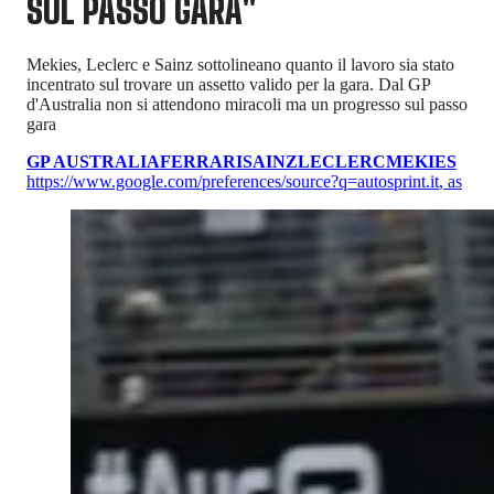
SUL PASSO GARA"
Mekies, Leclerc e Sainz sottolineano quanto il lavoro sia stato
incentrato sul trovare un assetto valido per la gara. Dal GP
d'Australia non si attendono miracoli ma un progresso sul passo
gara
GP AUSTRALIA
FERRARI
SAINZ
LECLERC
MEKIES
https://www.google.com/preferences/source?q=autosprint.it
,
as