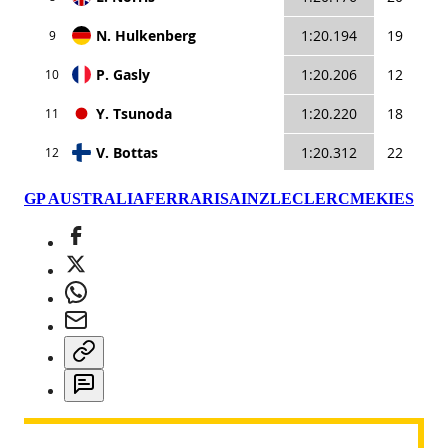
GP AUSTRALIA
FERRARI
SAINZ
LECLERC
MEKIES