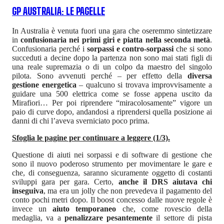
GP AUSTRALIA: LE PAGELLE
In Australia è venuta fuori una gara che oseremmo sintetizzare
in
confusionaria nei primi giri e piatta nella seconda metà
.
Confusionaria perché i
sorpassi e contro-sorpassi
che si sono
succeduti a decine dopo la partenza non sono mai stati figli di
una reale supremazia o di un colpo da maestro del singolo
pilota. Sono avvenuti perché – per effetto della
diversa
gestione energetica
– qualcuno si trovava improvvisamente a
guidare una 500 elettrica come se fosse appena uscito da
Mirafiori… Per poi riprendere “miracolosamente” vigore un
paio di curve dopo, andandosi a riprendersi quella posizione ai
danni di chi l’aveva sverniciato poco prima.
Sfoglia le pagine per continuare a leggere (1/3).
Questione di aiuti nei sorpassi e di software di gestione che
sono il nuovo poderoso strumento per movimentare le gare e
che, di conseguenza, saranno sicuramente oggetto di costanti
sviluppi gara per gara. Certo,
anche il DRS aiutava chi
inseguiva
, ma era un jolly che non prevedeva il pagamento del
conto pochi metri dopo. Il boost concesso dalle nuove regole è
invece un
aiuto temporaneo
che, come rovescio della
medaglia, va a
penalizzare pesantemente
il settore di pista