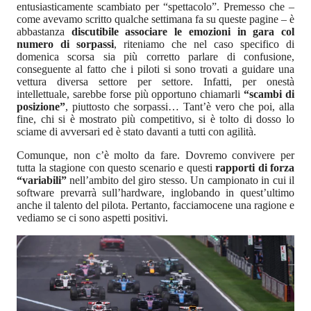
entusiasticamente scambiato per “spettacolo”. Premesso che –
come avevamo scritto qualche settimana fa su queste pagine – è
abbastanza
discutibile associare le emozioni in gara col
numero di sorpassi
, riteniamo che nel caso specifico di
domenica scorsa sia più corretto parlare di confusione,
conseguente al fatto che i piloti si sono trovati a guidare una
vettura diversa settore per settore. Infatti, per onestà
intellettuale, sarebbe forse più opportuno chiamarli
“scambi di
posizione”
, piuttosto che sorpassi… Tant’è vero che poi, alla
fine, chi si è mostrato più competitivo, si è tolto di dosso lo
sciame di avversari ed è stato davanti a tutti con agilità.
Comunque, non c’è molto da fare. Dovremo convivere per
tutta la stagione con questo scenario e questi
rapporti di forza
“variabili”
nell’ambito del giro stesso. Un campionato in cui il
software prevarrà sull’hardware, inglobando in quest’ultimo
anche il talento del pilota. Pertanto, facciamocene una ragione e
vediamo se ci sono aspetti positivi.