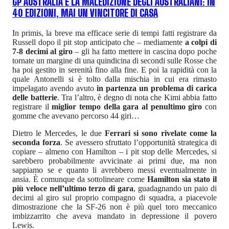
GP AUSTRALIA E LA MALEDIZIONE DEGLI AUSTRALIANI: IN
40 EDIZIONI, MAI UN VINCITORE DI CASA
In primis, la breve ma efficace serie di tempi fatti registrare da
Russell dopo il pit stop anticipato che – mediamente
a colpi di
7-8 decimi al giro
– gli ha fatto mettere in cascina dopo poche
tornate un margine di una quindicina di secondi sulle Rosse che
ha poi gestito in serenità fino alla fine. E poi la rapidità con la
quale Antonelli si è tolto dalla mischia in cui era rimasto
impelagato avendo avuto
in partenza un problema di carica
delle batterie
. Tra l’altro, è degno di nota che Kimi abbia fatto
registrare il
miglior tempo della gara al penultimo giro
con
gomme che avevano percorso 44 giri…
Dietro le Mercedes, le due
Ferrari si sono rivelate come la
seconda forza
. Se avessero sfruttato l’opportunità strategica di
copiare – almeno con Hamilton – i pit stop delle Mercedes, si
sarebbero probabilmente avvicinate ai primi due, ma non
sappiamo se e quanto li avrebbero messi eventualmente in
ansia. È comunque da sottolineare come
Hamilton sia stato il
più veloce nell’ultimo terzo di gara
, guadagnando un paio di
decimi al giro sul proprio compagno di squadra, a piacevole
dimostrazione che la SF-26 non è più quel toro meccanico
imbizzarrito che aveva mandato in depressione il povero
Lewis.