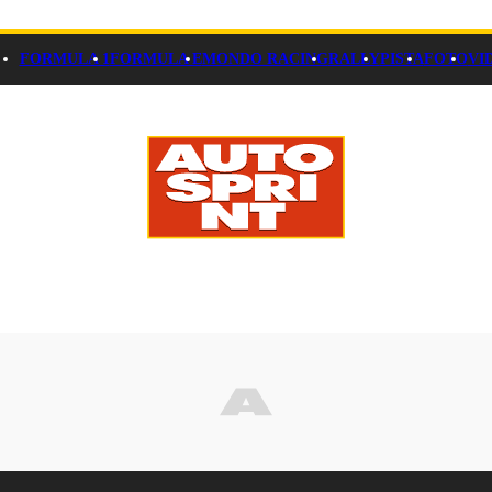
FORMULA 1
FORMULA E
MONDO RACING
RALLY
PISTA
FOTO
VI