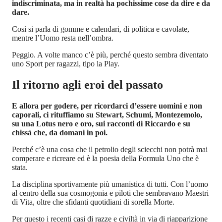
indiscriminata, ma in realtà ha pochissime cose da dire e da
dare.
Così si parla di gomme e calendari, di politica e cavolate,
mentre l’Uomo resta nell’ombra.
Peggio. A volte manco c’è più, perché questo sembra diventato
uno Sport per ragazzi, tipo la Play.
Il ritorno agli eroi del passato
E allora per godere, per ricordarci d’essere uomini e non
caporali, ci rituffiamo su Stewart, Schumi, Montezemolo,
su una Lotus nero e oro, sui racconti di Riccardo e su
chissà che, da domani in poi.
Perché c’è una cosa che il petrolio degli sciecchi non potrà mai
comperare e ricreare ed è la poesia della Formula Uno che è
stata.
La disciplina sportivamente più umanistica di tutti. Con l’uomo
al centro della sua cosmogonia e piloti che sembravano Maestri
di Vita, oltre che sfidanti quotidiani di sorella Morte.
Per questo i recenti casi di razze e civiltà in via di riapparizione