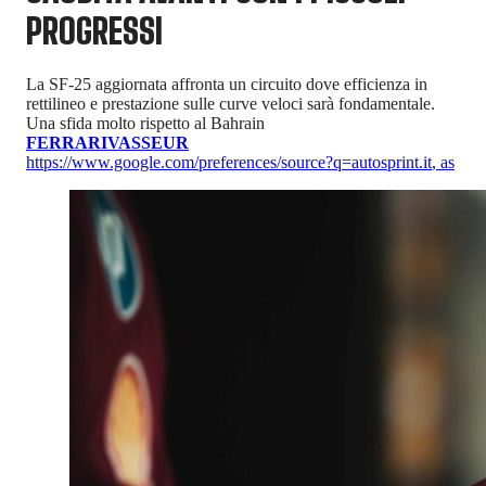
PROGRESSI
La SF-25 aggiornata affronta un circuito dove efficienza in
rettilineo e prestazione sulle curve veloci sarà fondamentale.
Una sfida molto rispetto al Bahrain
FERRARI
VASSEUR
https://www.google.com/preferences/source?q=autosprint.it
,
as