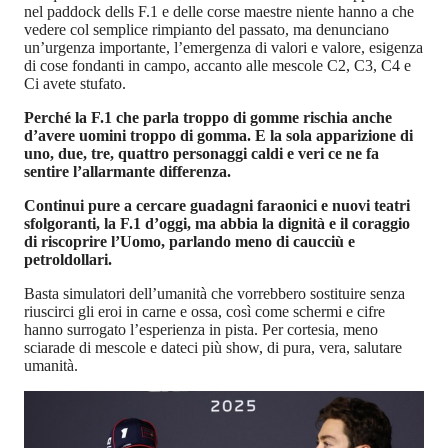
nel paddock dells F.1 e delle corse maestre niente hanno a che
vedere col semplice rimpianto del passato, ma denunciano
un’urgenza importante, l’emergenza di valori e valore, esigenza
di cose fondanti in campo, accanto alle mescole C2, C3, C4 e
Ci avete stufato.
Perché la F.1 che parla troppo di gomme rischia anche
d’avere uomini troppo di gomma. E la sola apparizione di
uno, due, tre, quattro personaggi caldi e veri ce ne fa
sentire l’allarmante differenza.
Continui pure a cercare guadagni faraonici e nuovi teatri
sfolgoranti, la F.1 d’oggi, ma abbia la dignità e il coraggio
di riscoprire l’Uomo, parlando meno di caucciù e
petroldollari.
Basta simulatori dell’umanità che vorrebbero sostituire senza
riuscirci gli eroi in carne e ossa, così come schermi e cifre
hanno surrogato l’esperienza in pista. Per cortesia, meno
sciarade di mescole e dateci più show, di pura, vera, salutare
umanità.