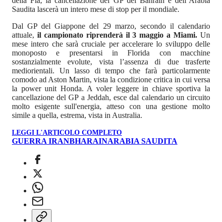
della Fia, la cancellazione del GP del Bahrain e dell’Arabia
Saudita lascerà un intero mese di stop per il mondiale.
Dal GP del Giappone del 29 marzo, secondo il calendario
attuale,
il campionato riprenderà il 3 maggio a Miami.
Un
mese intero che sarà cruciale per accelerare lo sviluppo delle
monoposto e presentarsi in Florida con macchine
sostanzialmente evolute, vista l’assenza di due trasferte
mediorientali. Un lasso di tempo che farà particolarmente
comodo ad Aston Martin, vista la condizione critica in cui versa
la power unit Honda. A voler leggere in chiave sportiva la
cancellazione del GP a Jeddah, esce dal calendario un circuito
molto esigente sull'energia, atteso con una gestione molto
simile a quella, estrema, vista in Australia.
LEGGI L'ARTICOLO COMPLETO
GUERRA IRAN
BHARAIN
ARABIA SAUDITA