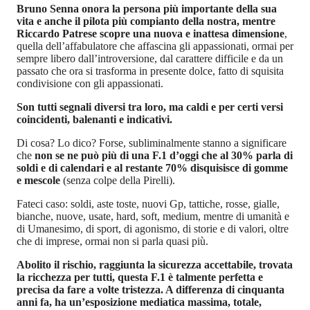
Bruno Senna onora la persona più importante della sua
vita e anche il pilota più compianto della nostra, mentre
Riccardo Patrese scopre una nuova e inattesa dimensione
,
quella dell’affabulatore che affascina gli appassionati, ormai per
sempre libero dall’introversione, dal carattere difficile e da un
passato che ora si trasforma in presente dolce, fatto di squisita
condivisione con gli appassionati.
Son tutti segnali diversi tra loro, ma caldi e per certi versi
coincidenti, balenanti e indicativi.
Di cosa? Lo dico? Forse, subliminalmente stanno a significare
che
non se ne può più di una F.1 d’oggi che al 30% parla di
soldi e di calendari e al restante 70% disquisisce di gomme
e mescole
(senza colpe della Pirelli).
Fateci caso: soldi, aste toste, nuovi Gp, tattiche, rosse, gialle,
bianche, nuove, usate, hard, soft, medium, mentre di umanità e
di Umanesimo, di sport, di agonismo, di storie e di valori, oltre
che di imprese, ormai non si parla quasi più.
Abolito il rischio, raggiunta la sicurezza accettabile, trovata
la ricchezza per tutti, questa F.1 è talmente perfetta e
precisa da fare a volte tristezza. A differenza di cinquanta
anni fa, ha un’esposizione mediatica massima, totale,