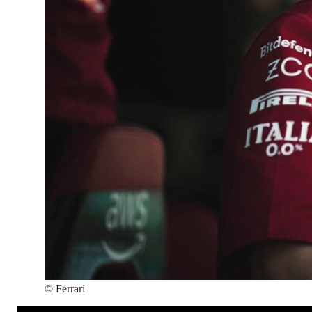
©
Ferrari