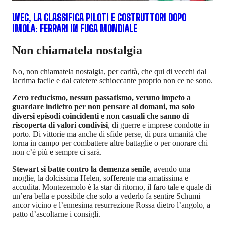
WEC, LA CLASSIFICA PILOTI E COSTRUTTORI DOPO
IMOLA: FERRARI IN FUGA MONDIALE
Non chiamatela nostalgia
No, non chiamatela nostalgia, per carità, che qui di vecchi dal
lacrima facile e dal catetere schioccante proprio non ce ne sono.
Zero reducismo, nessun passatismo, veruno impeto a
guardare indietro per non pensare al domani, ma solo
diversi episodi coincidenti e non casuali che sanno di
riscoperta di valori condivisi
, di guerre e imprese condotte in
porto. Di vittorie ma anche di sfide perse, di pura umanità che
torna in campo per combattere altre battaglie o per onorare chi
non c’è più e sempre ci sarà.
Stewart si batte contro la demenza senile
, avendo una
moglie, la dolcissima Helen, sofferente ma amatissima e
accudita. Montezemolo è la star di ritorno, il faro tale e quale di
un’era bella e possibile che solo a vederlo fa sentire Schumi
ancor vicino e l’ennesima resurrezione Rossa dietro l’angolo, a
patto d’ascoltarne i consigli.