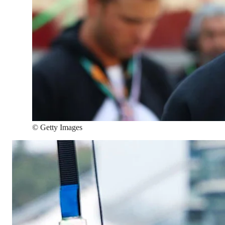
©
Getty Images