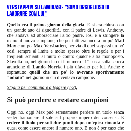
VERSTAPPEN SU LAMBIASE: "SONO ORGOGLIOSO DI
LAVORARE CON LUI"
Quello era il primo giorno della gloria
. E si era chiuso con
un grande atto di signorilità, con il padre di Lewis, Anthony,
che andava ad abbracciare l'altro padre, Jos, e a stringere la
mano al nuovo campione, che per tutti era ancora un po'
Mad
Max
e un po'
Max Versbatten
, per via di quei sorpassi un po'
così, sempre al limite e molto spesso oltre le regole e per i
frequenti schianti al muro o contro qualche altra monoposto.
Stavolta no, nel giorno in cui il numero "1" passa sulla scocca
arancione di
Lando Norris
, i più tifavano per lui. Anche e
soprattutto
quelli che un po' lo avevano sportivamente
"odiato"
nel giorno in cui diventava campione.
Sfoglia per continuare a leggere (1/2).
Si può perdere e restare campioni
Oggi no, oggi Max può serenamente perdere un titolo senza
veder tramontare il sole sul proprio impero dei consensi. E
cedere il titolo per soli due punti dopo un'epica rimonta
è
quasi come essere ancora il numero uno. E non è per caso che