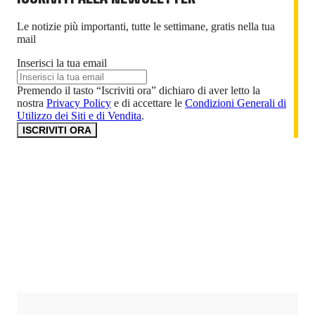
Le notizie più importanti, tutte le settimane, gratis nella tua
mail
Inserisci la tua email
Premendo il tasto “Iscriviti ora” dichiaro di aver letto la
nostra
Privacy Policy
e di accettare le
Condizioni Generali di
Utilizzo dei Siti e di Vendita
.
ISCRIVITI ORA