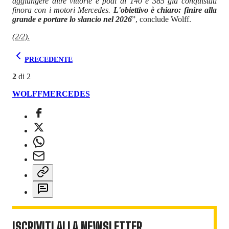
aggiungere altre vittorie e podi ai 140 e 385 già conquistati
finora con i motori Mercedes.
L'obiettivo è chiaro: finire alla
grande e portare lo slancio nel 2026
”, conclude Wolff.
(2/2).
PRECEDENTE
2
di
2
WOLFF
MERCEDES
ISCRIVITI ALLA NEWSLETTER