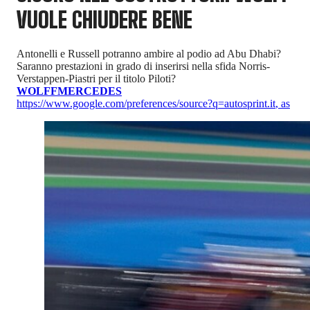
VUOLE CHIUDERE BENE
Antonelli e Russell potranno ambire al podio ad Abu Dhabi?
Saranno prestazioni in grado di inserirsi nella sfida Norris-
Verstappen-Piastri per il titolo Piloti?
WOLFF
MERCEDES
https://www.google.com/preferences/source?q=autosprint.it
,
as