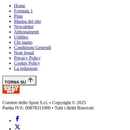
Home
Formula 1
Pista
Mappa del sito
Newsletter
Abbonamenti
Utilities
Chi siamo
Condizioni Generali
Note legali
Privacy Policy
Cookie Policy
La redazione
TORNA SU
Corriere dello Sport S.r.l. • Copyright © 2025
Partita IVA: 00878311000 • Tutti i diritti Riservati