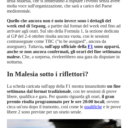
della Malesia, che si limiteranno a ospitare l'evento senza avere
molta voce sull'organizzazione, che sarà a carico del Paese
mediorentale.
Quello che ancora non è noto invece sono i dettagli del
week end di Sepang
, a partire dal format del week end fino ad
arrivare agli orari. Sul sito della Formula 1, la sezione dedicata
al GP del 2-4 ottobre risulta ancora vuota, con le sessioni
contrassegnate come TBC ("to be assigned", ancora da
assegnare). Tuttavia
, sull'app ufficiale della
F1
sono apparsi,
anche se non ancora confermati, gli orari del fine settimana
malese.
Che, a sorpresa, rivelerebbero una gara da disputare in
notturna.
In Malesia sotto i riflettori?
La scheda caricata sull'app della F1 mostra innanzitutto
un fine
settimana dal format tradizionale
, con tre sessioni di prove
libere, qualifica e gara. Per quanto riguarda gli orari,
il gran
premio risulta programmato per le ore 20:00 locali
, ovvero
circa un'ora dopo il tramonto, così come le
qualifiche
e le prove
libere 2 sono previste per un orario serale.