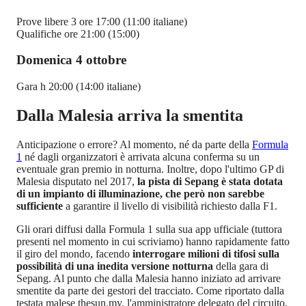
Prove libere 3 ore 17:00 (11:00 italiane)
Qualifiche ore 21:00 (15:00)
Domenica 4 ottobre
Gara h 20:00 (14:00 italiane)
Dalla Malesia arriva la smentita
Anticipazione o errore? Al momento, né da parte della
Formula
1
né dagli organizzatori è arrivata alcuna conferma su un
eventuale gran premio in notturna. Inoltre, dopo l'ultimo GP di
Malesia disputato nel 2017,
la pista di Sepang è stata dotata
di un impianto di illuminazione, che però non sarebbe
sufficiente
a garantire il livello di visibilità richiesto dalla F1.
Gli orari diffusi dalla Formula 1 sulla sua app ufficiale (tuttora
presenti nel momento in cui scriviamo) hanno rapidamente fatto
il giro del mondo, facendo
interrogare milioni di tifosi sulla
possibilità di una inedita versione notturna
della gara di
Sepang. Al punto che dalla Malesia hanno iniziato ad arrivare
smentite da parte dei gestori del tracciato. Come riportato dalla
testata malese thesun.my,
l'amministratore delegato del circuito,