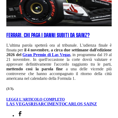
FERRARI, CHI PAGA I DANNI SUBITI DA SAINZ?
L'ultima parola spetterà ora al tribunale. L'udienza finale è
fissata per
il 4 novembre, a circa due settimane dall'edizione
2026 del
Gran Premio di Las Vegas
, in programma dal 19 al
21 novembre. In quell'occasione la corte dovrà valutare e
approvare definitivamente l'accordo raggiunto tra le parti,
mettendo così la parola fine
a una delle vicende più
controverse che hanno accompagnato il ritorno della città
americana nel calendario della Formula 1.
(3/3).
LEGGI L'ARTICOLO COMPLETO
LAS VEGAS
RISARCIMENTO
CARLOS SAINZ