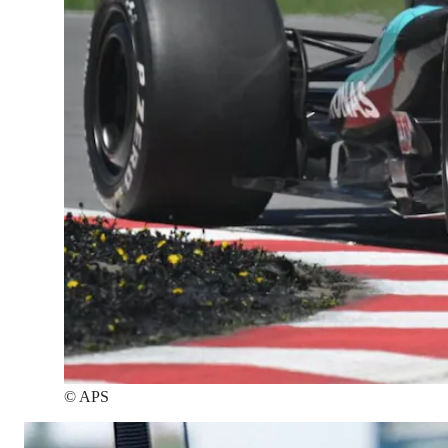
©
APS