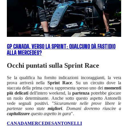
GP CANADA, VERSO LA SPRINT: QUALCUNO DÀ FASTIDIO
ALLA MERCEDES?
Occhi puntati sulla Sprint Race
Se la qualifica ha fornito indicazioni incoraggianti, la vera
prova arriverà nella
Sprint Race
. Su un circuito dove la
staccata della prima curva rappresenta spesso uno dei
momenti
più delicati
dell'intero weekend, la
partenza
potrebbe giocare
un ruolo determinante. Anche sotto questo aspetto Antonelli
vede segnali positivi. "
Sicuramente nelle prove libere le
partenze sono state
migliori
. Domani dovremo riuscire a
capitalizzare
questo aspetto in gara
".
CANADA
MERCEDES
ANTONELLI