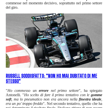
commesse nel momento decisivo, soprattutto nel primo settore
del giro.
RUSSELL SODDISFATTO: "NON HO MAI DUBITATO DI ME
STESSO"
"
Ho commesso un
errore
nel primo settore
", ha spiegato
Antonelli. "
Ho scelto di fare il primo tentativo con le
gomme
soft
, ma lo pneumatico non era ancora nella
finestra ideale
,
era un po' troppo freddo
". Nel secondo tentativo, quello che ha
poi determinato il risultato finale, l'italiano ritiene di non essere