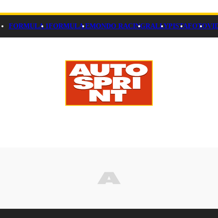
FORMULA 1
FORMULA E
MONDO RACING
RALLY
PISTA
FOTO
VI