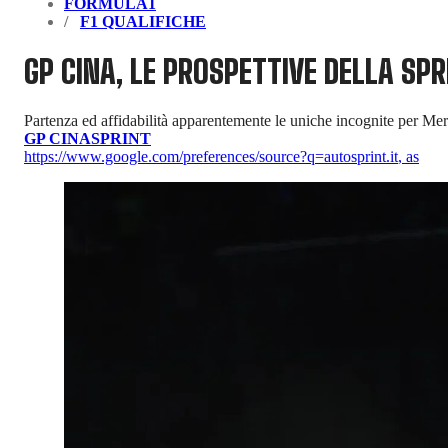
FORMULA1
F1 QUALIFICHE
GP CINA, LE PROSPETTIVE DELLA SP
Partenza ed affidabilità apparentemente le uniche incognite per Mer
GP CINA
SPRINT
https://www.google.com/preferences/source?q=autosprint.it
,
as