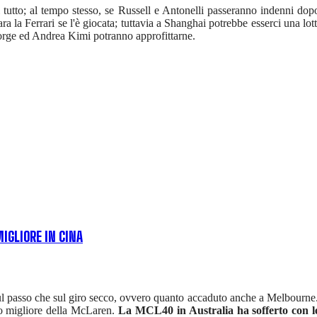
 tutto; al tempo stesso, se Russell e Antonelli passeranno indenni do
a la Ferrari se l'è giocata; tuttavia a Shanghai potrebbe esserci una lot
eorge ed Andrea Kimi potranno approfittarne.
IGLIORE IN CINA
 sul passo che sul giro secco, ovvero quanto accaduto anche a Melbourne
to migliore della McLaren.
La MCL40 in Australia ha sofferto con l