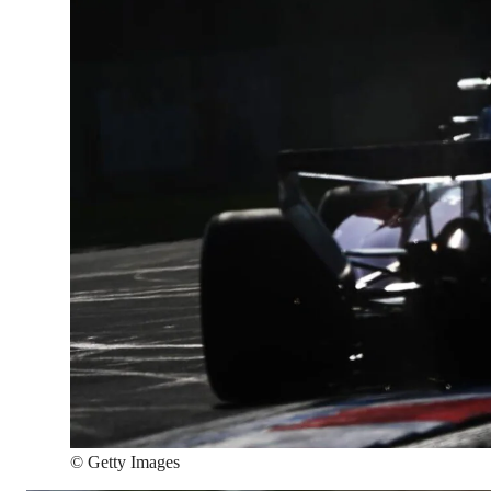
©
Getty Images