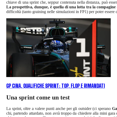
chiave di una sprint che, seppur contenuta nella distanza, può esse
La prospettiva, dunque, è quella di una lotta tra la compagine 
difficoltà (tanto graining nelle simulazioni in FP1) per poter essere d
GP CINA, QUALIFICHE SPRINT: TOP, FLOP E RIMANDATI
Una sprint come un test
La sprint, oltre a valere punti anche per gli outsider (ci sperano
Ga
chi, partendo attardato, non avrà troppo da chiedere alla mini gara 