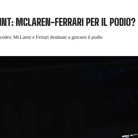
RINT: MCLAREN-FERRARI PER IL PODIO?
cedes; McLaren e Ferrari destinate a giocarsi il podio