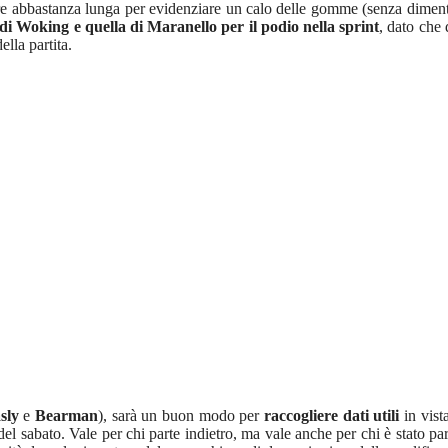
re abbastanza lunga per evidenziare un calo delle gomme (senza dimentic
di Woking e quella di Maranello per il podio nella sprint
, dato che 
ella partita.
sly
e
Bearman
), sarà un buon modo per
raccogliere dati utili
in vist
del sabato. Vale per chi parte indietro, ma vale anche per chi è stato pa