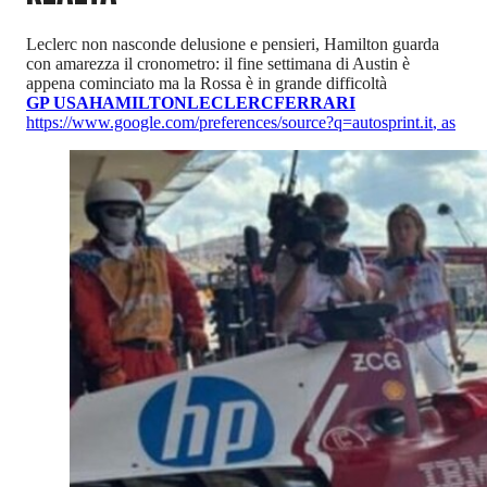
Leclerc non nasconde delusione e pensieri, Hamilton guarda
con amarezza il cronometro: il fine settimana di Austin è
appena cominciato ma la Rossa è in grande difficoltà
GP USA
HAMILTON
LECLERC
FERRARI
https://www.google.com/preferences/source?q=autosprint.it
,
as