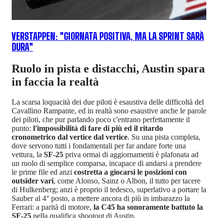
VERSTAPPEN: "GIORNATA POSITIVA, MA LA SPRINT SARÀ
DURA"
Ruolo in pista e distacchi, Austin spara
in faccia la realtà
La scarsa loquacità dei due piloti è esaustiva delle difficoltà del
Cavallino Rampante, ed in realtà sono esaustive anche le parole
dei piloti, che pur parlando poco c'entrano perfettamente il
punto:
l'impossibilità di fare di più ed il ritardo
cronometrico dal vertice dal vertice
. Su una pista completa,
dove servono tutti i fondamentali per far andare forte una
vettura, la
SF-25
priva ormai di aggiornamenti è plafonata ad
un ruolo di semplice comparsa, incapace di andarsi a prendere
le prime file ed anzi
costretta a giocarsi le posizioni con
outsider vari
, come Alonso, Sainz o Albon, il tutto per tacere
di Hulkenberg; anzi è proprio il tedesco, superlativo a portare la
Sauber al 4° posto, a mettere ancora di più in imbarazzo la
Ferrari: a parità di motore,
la C45 ha sonoramente battuto la
SF-25
nella qualifica shootout di Austin.