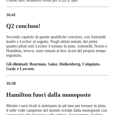
Ultimo atto: semaforo verde per il Q3 a Spa!
16:41
Q2 concluso!
Secondo capitolo di queste qualifiche concluso, con Antonelli
leader e Leclerc al seguito. Negli ultimi minuti, dei primi
quattro piloti solo Leclerc è tornato in pista. Antonelli, Norris e
Hamilton, invece, sono rimasti ai box sicuri del proprio tempo
registrato.
Gli eliminati: Bearman, Sainz, Hulkenberg, Colapinto,
Gasly e Lawson.
16:38
Hamilton fuori dalla monoposto
Mentre i suoi rivali si sistemano in pit lane per tornare in pista,
il sette volte campione del mondo scende dalla monoposto con
i meccanici che lavorano sulla vettura. Al momento, il pilota