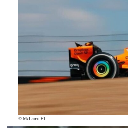
©
McLaren F1