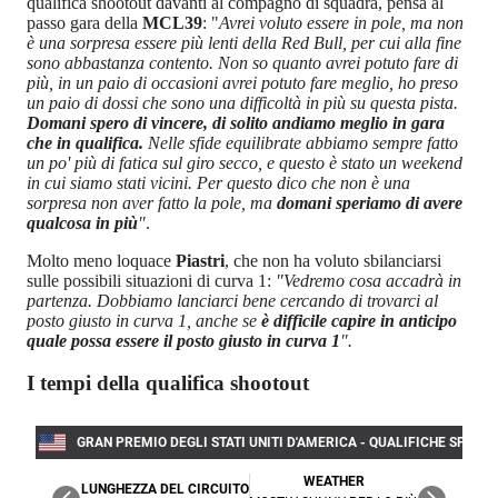
qualifica shootout davanti al compagno di squadra, pensa al
passo gara della
MCL39
: "
Avrei voluto essere in pole, ma non
è una sorpresa essere più lenti della Red Bull, per cui alla fine
sono abbastanza contento. Non so quanto avrei potuto fare di
più, in un paio di occasioni avrei potuto fare meglio, ho preso
un paio di dossi che sono una difficoltà in più su questa pista.
Domani spero di vincere, di solito andiamo meglio in gara
che in qualifica.
Nelle sfide equilibrate abbiamo sempre fatto
un po' più di fatica sul giro secco, e questo è stato un weekend
in cui siamo stati vicini. Per questo dico che non è una
sorpresa non aver fatto la pole, ma
domani speriamo di avere
qualcosa in più
"
.
Molto meno loquace
Piastri
, che non ha voluto sbilanciarsi
sulle possibili situazioni di curva 1:
"Vedremo cosa accadrà in
partenza. Dobbiamo lanciarci bene cercando di trovarci al
posto giusto in curva 1, anche se
è difficile capire in anticipo
quale possa essere il posto giusto in curva 1
".
I tempi della qualifica shootout