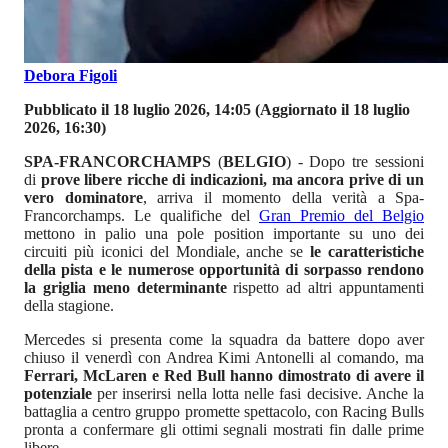
Debora Figoli
Pubblicato il 18 luglio 2026, 14:05
(Aggiornato il 18 luglio
2026, 16:30)
SPA-FRANCORCHAMPS
(
BELGIO
) - Dopo tre sessioni
di
prove libere ricche di indicazioni, ma ancora prive di un
vero dominatore
, arriva il momento della verità a Spa-
Francorchamps. Le qualifiche del
Gran Premio del Belgio
mettono in palio una pole position importante su uno dei
circuiti più iconici del Mondiale, anche se
le caratteristiche
della pista e le numerose opportunità di sorpasso rendono
la griglia meno determinante
rispetto ad altri appuntamenti
della stagione.
Mercedes si presenta come la squadra da battere dopo aver
chiuso il venerdì con Andrea Kimi Antonelli al comando, ma
Ferrari, McLaren e Red Bull hanno dimostrato di avere il
potenziale
per inserirsi nella lotta nelle fasi decisive. Anche la
battaglia a centro gruppo promette spettacolo, con Racing Bulls
pronta a confermare gli ottimi segnali mostrati fin dalle prime
libere.