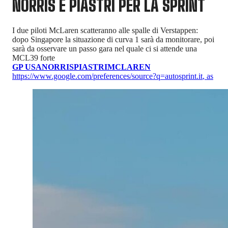
NORRIS E PIASTRI PER LA SPRINT
I due piloti McLaren scatteranno alle spalle di Verstappen:
dopo Singapore la situazione di curva 1 sarà da monitorare, poi
sarà da osservare un passo gara nel quale ci si attende una
MCL39 forte
GP USA
NORRIS
PIASTRI
MCLAREN
https://www.google.com/preferences/source?q=autosprint.it
,
as