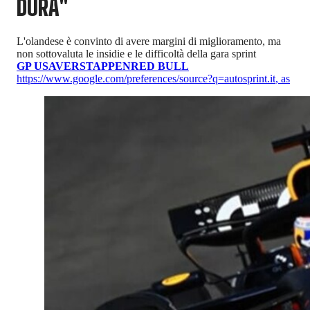
DURA"
L'olandese è convinto di avere margini di miglioramento, ma
non sottovaluta le insidie e le difficoltà della gara sprint
GP USA
VERSTAPPEN
RED BULL
https://www.google.com/preferences/source?q=autosprint.it
,
as