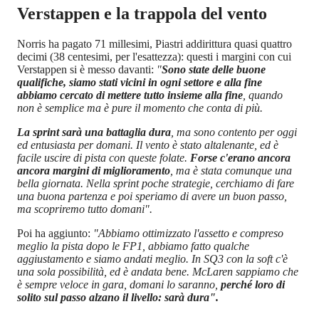
Verstappen e la trappola del vento
Norris ha pagato 71 millesimi, Piastri addirittura quasi quattro
decimi (38 centesimi, per l'esattezza): questi i margini con cui
Verstappen si è messo davanti:
"
Sono state delle buone
qualifiche, siamo stati vicini in ogni settore e alla fine
abbiamo cercato di mettere tutto insieme alla fine
, quando
non è semplice ma è pure il momento che conta di più.
La sprint sarà una battaglia dura
, ma sono contento per oggi
ed entusiasta per domani. Il vento è stato altalenante, ed è
facile uscire di pista con queste folate.
Forse c'erano ancora
ancora margini di miglioramento
, ma è stata comunque una
bella giornata. Nella sprint poche strategie, cerchiamo di fare
una buona partenza e poi speriamo di avere un buon passo,
ma scopriremo tutto domani".
Poi ha aggiunto:
"Abbiamo ottimizzato l'assetto e compreso
meglio la pista dopo le FP1, abbiamo fatto qualche
aggiustamento e siamo andati meglio. In SQ3 con la soft c'è
una sola possibilità, ed è andata bene. McLaren sappiamo che
è sempre veloce in gara, domani lo saranno,
perché loro di
solito sul passo alzano il livello: sarà dura".