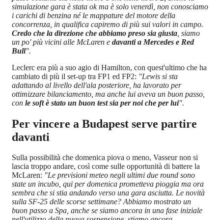
simulazione gara è stata ok ma è solo venerdì, non conosciamo
i carichi di benzina né le mappature del motore della
concorrenza, in qualifica capiremo di più sui valori in campo.
Credo che la direzione che abbiamo preso sia giusta
, siamo
un po' più vicini alle McLaren e
davanti a Mercedes e Red
Bull
".
Leclerc era più a suo agio di Hamilton, con quest'ultimo che ha
cambiato di più il set-up tra FP1 ed FP2:
"Lewis si sta
adattando al livello dell'ala posteriore, ha lavorato per
ottimizzare bilanciamento, ma anche lui aveva un buon passo,
con
le soft è stato un buon test sia per noi che per lui
".
Per vincere a Budapest serve partire
davanti
Sulla possibilità che domenica piova o meno, Vasseur non si
lascia troppo andare, così come sulle opportunità di battere la
McLaren:
"Le previsioni meteo negli ultimi due round sono
state un incubo, qui per domenica prometteva pioggia ma ora
sembra che si stia andando verso una gara asciutta. Le novità
sulla SF-25 delle scorse settimane? Abbiamo mostrato un
buon passo a Spa, anche se siamo ancora in una fase iniziale
nell'utilizzo della nuova sospensione, stiamo ancora