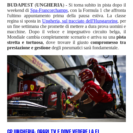
BUDAPEST
(
UNGHERIA
) - Si torna subito in pista dopo il
weekend di
Spa-Francorchamps
, con la Formula 1 che affronta
l'ultimo appuntamento prima della pausa estiva. La classe
regina si sposta in
Ungheria, sul tracciato dell'Hungaroring
, per
un fine settimana che promette di mettere a dura prova uomini e
macchine. Dopo il veloce e impegnativo circuito belga, il
Mondiale cambia completamente scenario e arriva su una
pista
stretta e tortuosa
, dove trovare il giusto
compromesso tra
prestazione e gestione
degli pneumatici sarà fondamentale.
GP UNGHERIA: ORARI TV E DOVE VEDERE LA F1