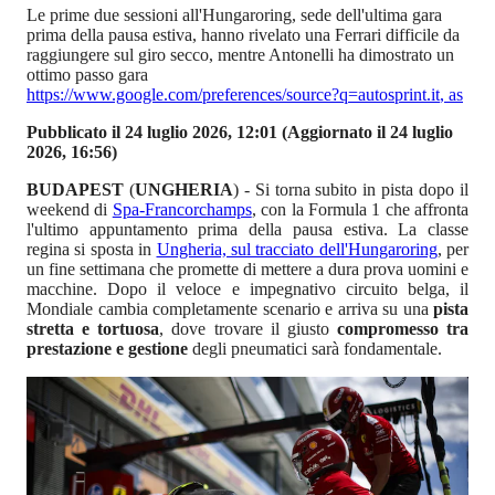
Le prime due sessioni all'Hungaroring, sede dell'ultima gara
prima della pausa estiva, hanno rivelato una Ferrari difficile da
raggiungere sul giro secco, mentre Antonelli ha dimostrato un
ottimo passo gara
https://www.google.com/preferences/source?q=autosprint.it
,
as
Pubblicato il 24 luglio 2026, 12:01
(Aggiornato il 24 luglio
2026, 16:56)
BUDAPEST
(
UNGHERIA
) - Si torna subito in pista dopo il
weekend di
Spa-Francorchamps
, con la Formula 1 che affronta
l'ultimo appuntamento prima della pausa estiva. La classe
regina si sposta in
Ungheria, sul tracciato dell'Hungaroring
, per
un fine settimana che promette di mettere a dura prova uomini e
macchine. Dopo il veloce e impegnativo circuito belga, il
Mondiale cambia completamente scenario e arriva su una
pista
stretta e tortuosa
, dove trovare il giusto
compromesso tra
prestazione e gestione
degli pneumatici sarà fondamentale.