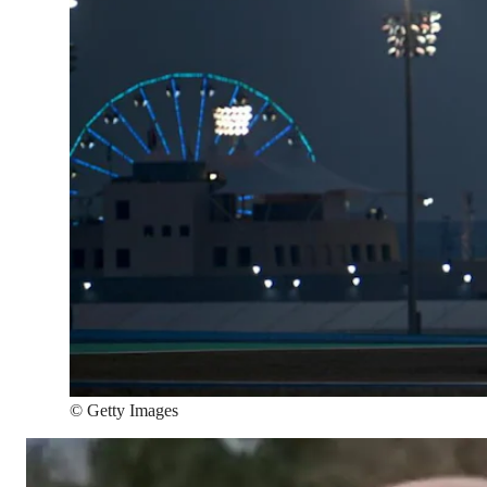
©
Getty Images