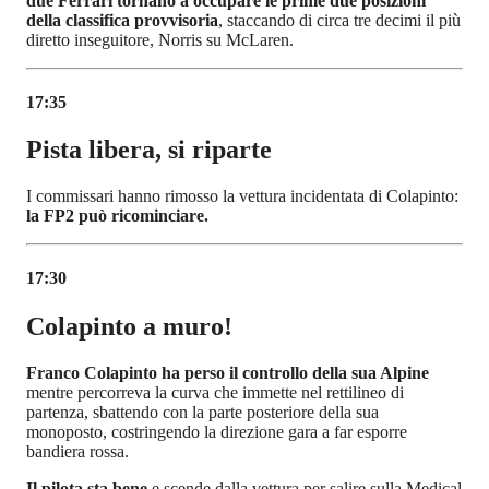
due Ferrari tornano a occupare le prime due posizioni
della classifica provvisoria
, staccando di circa tre decimi il più
diretto inseguitore, Norris su McLaren.
17:35
Pista libera, si riparte
I commissari hanno rimosso la vettura incidentata di Colapinto:
la FP2 può ricominciare.
17:30
Colapinto a muro!
Franco Colapinto ha perso il controllo della sua Alpine
mentre percorreva la curva che immette nel rettilineo di
partenza, sbattendo con la parte posteriore della sua
monoposto, costringendo la direzione gara a far esporre
bandiera rossa.
Il pilota sta bene
e scende dalla vettura per salire sulla Medical