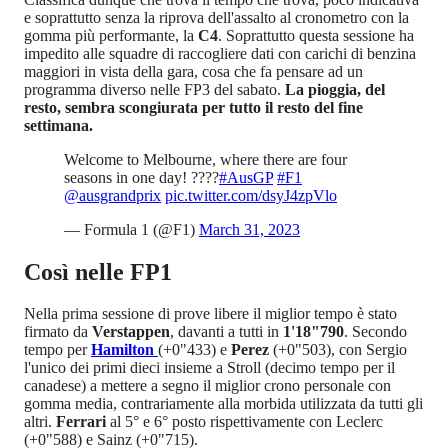
e soprattutto senza la riprova dell'assalto al cronometro con la
gomma più performante, la
C4
. Soprattutto questa sessione ha
impedito alle squadre di raccogliere dati con carichi di benzina
maggiori in vista della gara, cosa che fa pensare ad un
programma diverso nelle FP3 del sabato.
La pioggia, del
resto, sembra scongiurata per tutto il resto del fine
settimana.
Welcome to Melbourne, where there are four
seasons in one day! ????
#AusGP
#F1
@ausgrandprix
pic.twitter.com/dsyJ4zpVlo
— Formula 1 (@F1)
March 31, 2023
Così nelle FP1
Nella prima sessione di prove libere il miglior tempo è stato
firmato da
Verstappen
, davanti a tutti in
1'18"790
. Secondo
tempo per
Hamilton
(+0"433) e
Perez
(+0"503), con Sergio
l'unico dei primi dieci insieme a Stroll (decimo tempo per il
canadese) a mettere a segno il miglior crono personale con
gomma media, contrariamente alla morbida utilizzata da tutti gli
altri.
Ferrari
al 5° e 6° posto rispettivamente con Leclerc
(+0"588) e Sainz (+0"715).