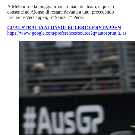
A Melbourne la pioggia rovina i piani dei team, e questo
consente ad Alonso di restare davanti a tutti, precedendo
Leclerc e Verstappen; 5° Sainz, 7° Perez
GP AUSTRALIA
ALONSO
LECLERC
VERSTAPPEN
https://www.google.com/preferences/source?q=autosprint.it
,
as