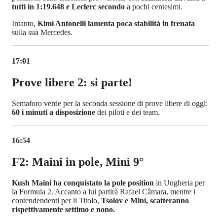
tutti in 1:19.648 e Leclerc secondo
a pochi centesimi.
Intanto,
Kimi Antonelli lamenta poca stabilità in frenata
sulla sua Mercedes.
17:01
Prove libere 2: si parte!
Semaforo verde per la seconda sessione di prove libere di oggi:
60 i minuti a disposizione
dei piloti e dei team.
16:54
F2: Maini in pole, Minì 9°
Kush Maini ha conquistato la pole position
in Ungheria per
la Formula 2. Accanto a lui partirà Rafael Câmara, mentre i
contendendenti per il Titolo,
Tsolov e Minì, scatteranno
rispettivamente settimo e nono.