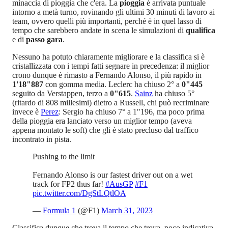
minaccia di pioggia che c'era. La
pioggia
è arrivata puntuale
intorno a metà turno, rovinando gli ultimi 30 minuti di lavoro ai
team, ovvero quelli più importanti, perché è in quel lasso di
tempo che sarebbero andate in scena le simulazioni di
qualifica
e di
passo gara
.
Nessuno ha potuto chiaramente migliorare e la classifica si è
cristallizzata con i tempi fatti segnare in precedenza: il miglior
crono dunque è rimasto a Fernando Alonso, il più rapido in
1'18"887
con gomma media. Leclerc ha chiuso 2° a
0"445
seguito da Verstappen, terzo a
0"615
.
Sainz
ha chiuso 5°
(ritardo di 808 millesimi) dietro a Russell, chi può recriminare
invece è
Perez
: Sergio ha chiuso 7° a 1"196, ma poco prima
della pioggia era lanciato verso un miglior tempo (aveva
appena montato le soft) che gli è stato precluso dal traffico
incontrato in pista.
Pushing to the limit
Fernando Alonso is our fastest driver out on a wet
track for FP2 thus far!
#AusGP
#F1
pic.twitter.com/DgStLQtlOA
—
Formula 1
(@F1)
March 31, 2023
Classifica dunque che trova il tempo che trova, poco indicativa