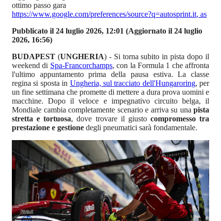
ottimo passo gara
https://www.google.com/preferences/source?q=autosprint.it
,
as
Pubblicato il 24 luglio 2026, 12:01
(Aggiornato il 24 luglio
2026, 16:56)
BUDAPEST
(
UNGHERIA
) - Si torna subito in pista dopo il
weekend di
Spa-Francorchamps
, con la Formula 1 che affronta
l'ultimo appuntamento prima della pausa estiva. La classe
regina si sposta in
Ungheria, sul tracciato dell'Hungaroring
, per
un fine settimana che promette di mettere a dura prova uomini e
macchine. Dopo il veloce e impegnativo circuito belga, il
Mondiale cambia completamente scenario e arriva su una
pista
stretta e tortuosa
, dove trovare il giusto
compromesso tra
prestazione e gestione
degli pneumatici sarà fondamentale.