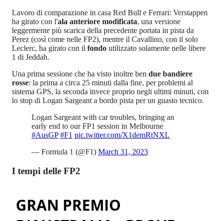
Lavoro di comparazione in casa Red Bull e Ferrari: Verstappen
ha girato con l'
ala anteriore modificata
, una versione
leggermente più scarica della precedente portata in pista da
Perez (così come nelle FP2), mentre il Cavallino, con il solo
Leclerc, ha girato con il
fondo
utilizzato solamente nelle libere
1 di Jeddah.
Una prima sessione che ha visto inoltre ben
due bandiere
rosse
: la prima a circa 25 minuti dalla fine, per problemi al
sistema GPS, la seconda invece proprio negli ultimi minuti, con
lo stop di Logan Sargeant a bordo pista per un guasto tecnico.
Logan Sargeant with car troubles, bringing an
early end to our FP1 session in Melbourne
#AusGP
#F1
pic.twitter.com/X1demRtNXL
— Formula 1 (@F1)
March 31, 2023
I tempi delle FP2