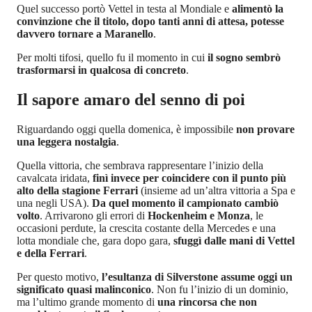
Quel successo portò Vettel in testa al Mondiale e
alimentò la
convinzione che il titolo, dopo tanti anni di attesa, potesse
davvero tornare a Maranello
.
Per molti tifosi, quello fu il momento in cui
il sogno sembrò
trasformarsi in qualcosa di concreto
.
Il sapore amaro del senno di poi
Riguardando oggi quella domenica, è impossibile
non provare
una leggera nostalgia
.
Quella vittoria, che sembrava rappresentare l’inizio della
cavalcata iridata,
finì invece per coincidere con il punto più
alto della stagione Ferrari
(insieme ad un’altra vittoria a Spa e
una negli USA).
Da quel momento il campionato cambiò
volto
. Arrivarono gli errori di
Hockenheim e Monza
, le
occasioni perdute, la crescita costante della Mercedes e una
lotta mondiale che, gara dopo gara,
sfuggì dalle mani di Vettel
e della Ferrari
.
Per questo motivo,
l’esultanza di Silverstone assume oggi un
significato quasi malinconico
. Non fu l’inizio di un dominio,
ma l’ultimo grande momento di
una rincorsa che non