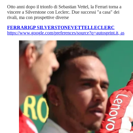
Otto anni dopo il trionfo di Sebastian Vettel, la Ferrari torna a
vincere a Silverstone con Leclerc. Due successi "a casa" dei
rivali, ma con prospettive diverse
FERRARI
GP SILVERSTONE
VETTEL
LECLERC
https://www.google.com/preferences/source?q=autosprint.it
,
as