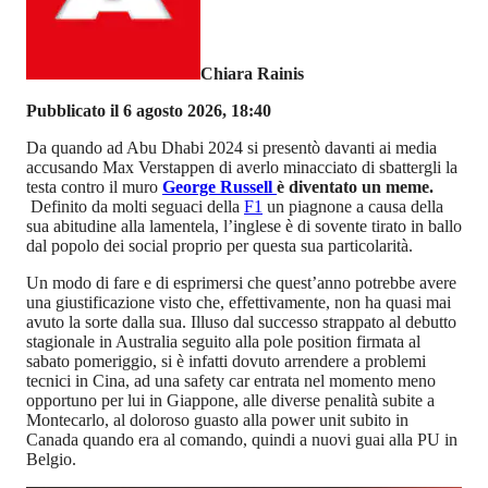
Chiara Rainis
Pubblicato il 6 agosto 2026, 18:40
Da quando ad Abu Dhabi 2024 si presentò davanti ai media
accusando Max Verstappen di averlo minacciato di sbattergli la
testa contro il muro
George Russell
è diventato un meme.
Definito da molti seguaci della
F1
un piagnone a causa della
sua abitudine alla lamentela, l’inglese è di sovente tirato in ballo
dal popolo dei social proprio per questa sua particolarità.
Un modo di fare e di esprimersi che quest’anno potrebbe avere
una giustificazione visto che, effettivamente, non ha quasi mai
avuto la sorte dalla sua. Illuso dal successo strappato al debutto
stagionale in Australia seguito alla pole position firmata al
sabato pomeriggio, si è infatti dovuto arrendere a problemi
tecnici in Cina, ad una safety car entrata nel momento meno
opportuno per lui in Giappone, alle diverse penalità subite a
Montecarlo, al doloroso guasto alla power unit subito in
Canada quando era al comando, quindi a nuovi guai alla PU in
Belgio.