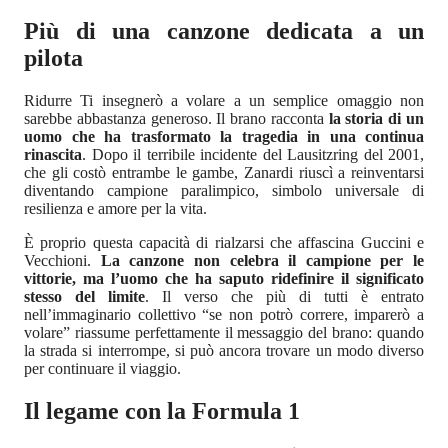
Più di una canzone dedicata a un
pilota
Ridurre Ti insegnerò a volare a un semplice omaggio non
sarebbe abbastanza generoso. Il brano racconta
la storia di un
uomo che ha trasformato la tragedia in una continua
rinascita
. Dopo il terribile incidente del Lausitzring del 2001,
che gli costò entrambe le gambe, Zanardi riuscì a reinventarsi
diventando campione paralimpico, simbolo universale di
resilienza e amore per la vita.
È proprio questa capacità di rialzarsi che affascina Guccini e
Vecchioni.
La canzone non celebra il campione per le
vittorie, ma l’uomo che ha saputo ridefinire il significato
stesso del limite
. Il verso che più di tutti è entrato
nell’immaginario collettivo “se non potrò correre, imparerò a
volare” riassume perfettamente il messaggio del brano: quando
la strada si interrompe, si può ancora trovare un modo diverso
per continuare il viaggio.
Il legame con la Formula 1