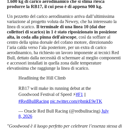
1.600 kg di carico aerodinamico che si stima riesca
produrre la RB17, il cui peso è di appena 900 kg.
Un pezzetto del carico aerodinamico arriva dall’ultimissima
variazione al progetto voluta da Newey, che ha interessato la
linea di scarico.
Il terminale di una linea 10 (dai due
collettori di scarico) in 1 è stato riposizionato in posizione
alta, in coda alla pinna dell'airscope
, così da soffiare al
centro della spina dorsale del cofano motore, direzionando
l’aria calda verso l’ala posteriore, per un extra di carico
aerodinamico, ha richiesto un lavoro imponente ai tecnici Red
Bull, dettato dalla necessità di schermare al meglio componenti
e accessori installati in quella zona dalle temperature
elevatissima che raggiunge la linea di scarico.
Headlining the Hill Climb
RB17 will make its running debut at the
Goodwood Festival of Speed ⚡️​
#F1
||
#RedBullRacing
pic.twitter.com/rjbmkE9eTK
— Oracle Red Bull Racing (@redbullracing)
July
8, 2026
"Goodwood è il luogo perfetto per celebrare l’essenza stessa di