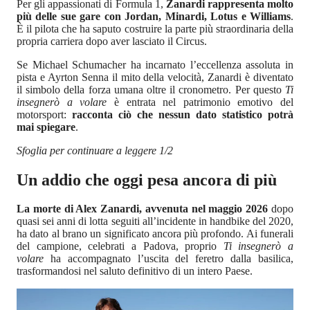
Per gli appassionati di Formula 1,
Zanardi rappresenta molto
più delle sue gare con Jordan, Minardi, Lotus e Williams
.
È il pilota che ha saputo costruire la parte più straordinaria della
propria carriera dopo aver lasciato il Circus.
Se Michael Schumacher ha incarnato l’eccellenza assoluta in
pista e Ayrton Senna il mito della velocità, Zanardi è diventato
il simbolo della forza umana oltre il cronometro. Per questo
Ti
insegnerò a volare
è entrata nel patrimonio emotivo del
motorsport:
racconta ciò che nessun dato statistico potrà
mai spiegare
.
Sfoglia per continuare a leggere 1/2
Un addio che oggi pesa ancora di più
La morte di Alex Zanardi, avvenuta nel maggio 2026
dopo
quasi sei anni di lotta seguiti all’incidente in handbike del 2020,
ha dato al brano un significato ancora più profondo. Ai funerali
del campione, celebrati a Padova, proprio
Ti insegnerò a
volare
ha accompagnato l’uscita del feretro dalla basilica,
trasformandosi nel saluto definitivo di un intero Paese.