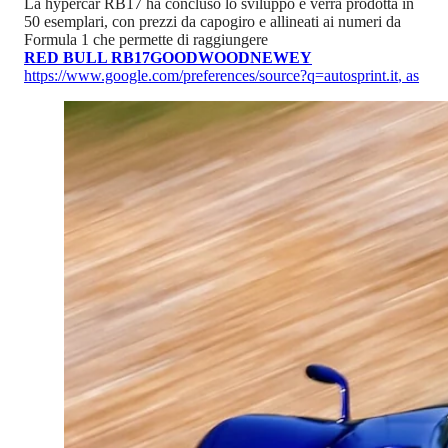
La hypercar RB17 ha concluso lo sviluppo e verrà prodotta in
50 esemplari, con prezzi da capogiro e allineati ai numeri da
Formula 1 che permette di raggiungere
RED BULL RB17
GOODWOOD
NEWEY
https://www.google.com/preferences/source?q=autosprint.it
,
as