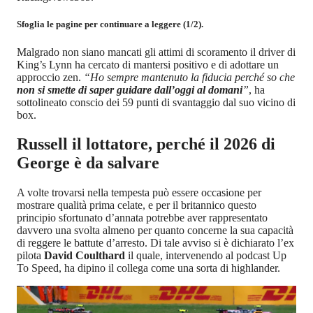
Sfoglia le pagine per continuare a leggere (1/2).
Malgrado non siano mancati gli attimi di scoramento il driver di
King’s Lynn ha cercato di mantersi positivo e di adottare un
approccio zen.
“Ho sempre mantenuto la fiducia perché so che
non si smette di saper guidare dall’oggi al domani
”
, ha
sottolineato conscio dei 59 punti di svantaggio dal suo vicino di
box.
Russell il lottatore, perché il 2026 di
George è da salvare
A volte trovarsi nella tempesta può essere occasione per
mostrare qualità prima celate, e per il britannico questo
principio sfortunato d’annata potrebbe aver rappresentato
davvero una svolta almeno per quanto concerne la sua capacità
di reggere le battute d’arresto. Di tale avviso si è dichiarato l’ex
pilota
David Coulthard
il quale, intervenendo al podcast Up
To Speed, ha dipino il collega come una sorta di highlander.