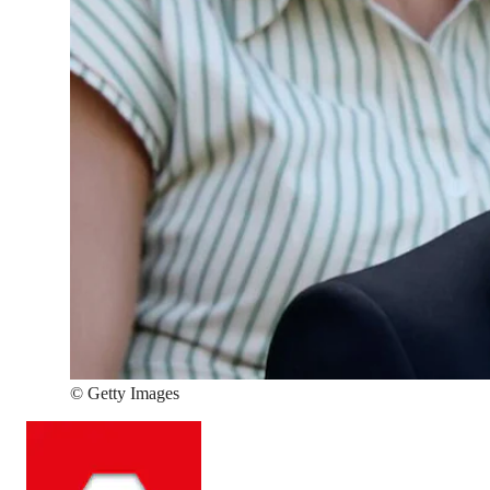
©
Getty Images