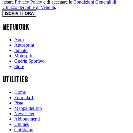
nostra
Privacy Policy
e di accettare le
Condizioni Generali di
Utilizzo dei Siti e di Vendita
.
ISCRIVITI ORA
NETWORK
Auto
Autosprint
Inmoto
Motosprint
Guerin Sportivo
Store
UTILITIES
Home
Formula 1
Pista
Mappa del sito
Newsletter
Abbonamenti
Utilities
Chi siamo