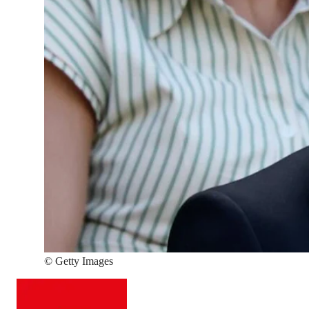
©
Getty Images