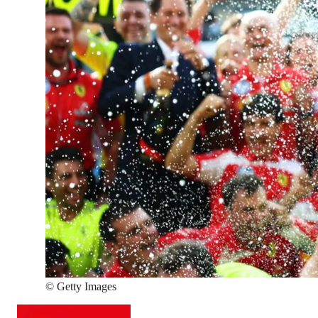
©
Getty Images