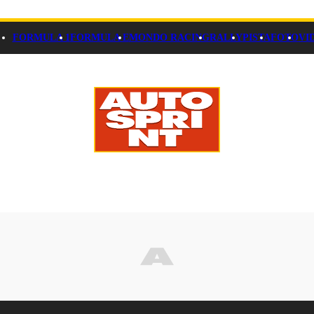
FORMULA 1
FORMULA E
MONDO RACING
RALLY
PISTA
FOTO
VI