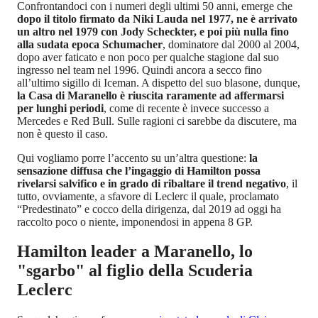
Confrontandoci con i numeri degli ultimi 50 anni, emerge che
dopo il titolo firmato da Niki Lauda nel 1977, ne è arrivato
un altro nel 1979 con Jody Scheckter, e poi più nulla fino
alla sudata epoca Schumacher
, dominatore dal 2000 al 2004,
dopo aver faticato e non poco per qualche stagione dal suo
ingresso nel team nel 1996. Quindi ancora a secco fino
all’ultimo sigillo di Iceman. A dispetto del suo blasone, dunque,
la Casa di Maranello è riuscita raramente ad affermarsi
per lunghi periodi
, come di recente è invece successo a
Mercedes e Red Bull. Sulle ragioni ci sarebbe da discutere, ma
non è questo il caso.
Qui vogliamo porre l’accento su un’altra questione:
la
sensazione diffusa che l’ingaggio di Hamilton possa
rivelarsi salvifico e in grado di ribaltare il trend negativo
, il
tutto, ovviamente, a sfavore di Leclerc il quale, proclamato
“Predestinato” e cocco della dirigenza, dal 2019 ad oggi ha
raccolto poco o niente, imponendosi in appena 8 GP.
Hamilton leader a Maranello, lo
"sgarbo" al figlio della Scuderia
Leclerc