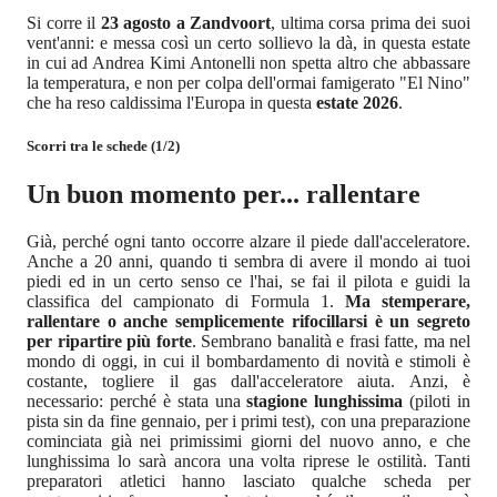
Si corre il
23 agosto a Zandvoort
, ultima corsa prima dei suoi
vent'anni: e messa così un certo sollievo la dà, in questa estate
in cui ad Andrea Kimi Antonelli non spetta altro che abbassare
la temperatura, e non per colpa dell'ormai famigerato "El Nino"
che ha reso caldissima l'Europa in questa
estate 2026
.
Scorri tra le schede (1/2)
Un buon momento per... rallentare
Già, perché ogni tanto occorre alzare il piede dall'acceleratore.
Anche a 20 anni, quando ti sembra di avere il mondo ai tuoi
piedi ed in un certo senso ce l'hai, se fai il pilota e guidi la
classifica del campionato di Formula 1.
Ma stemperare,
rallentare o anche semplicemente rifocillarsi è un segreto
per ripartire più forte
. Sembrano banalità e frasi fatte, ma nel
mondo di oggi, in cui il bombardamento di novità e stimoli è
costante, togliere il gas dall'acceleratore aiuta. Anzi, è
necessario: perché è stata una
stagione lunghissima
(piloti in
pista sin da fine gennaio, per i primi test), con una preparazione
cominciata già nei primissimi giorni del nuovo anno, e che
lunghissima lo sarà ancora una volta riprese le ostilità. Tanti
preparatori atletici hanno lasciato qualche scheda per