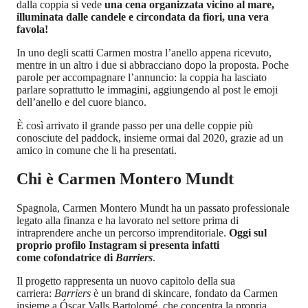
dalla coppia si vede
una cena organizzata vicino al mare,
illuminata dalle candele e circondata da fiori, una vera
favola!
In uno degli scatti Carmen mostra l’anello appena ricevuto,
mentre in un altro i due si abbracciano dopo la proposta. Poche
parole per accompagnare l’annuncio: la coppia ha lasciato
parlare soprattutto le immagini, aggiungendo al post le emoji
dell’anello e del cuore bianco.
È così arrivato il grande passo per una delle coppie più
conosciute del paddock, insieme ormai dal 2020, grazie ad un
amico in comune che li ha presentati.
Chi è Carmen Montero Mundt
Spagnola, Carmen Montero Mundt ha un passato professionale
legato alla finanza e ha lavorato nel settore prima di
intraprendere anche un percorso imprenditoriale.
Oggi sul
proprio profilo Instagram si presenta infatti
come cofondatrice di
Barriers
.
Il progetto rappresenta un nuovo capitolo della sua
carriera:
Barriers
è un brand di skincare, fondato da Carmen
insieme a Óscar Valls Bartolomé, che concentra la propria