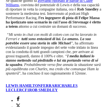
Se qualche giorno fa
avevamo riportato le parole di Claire
Williams
, convinta del potenziale di Lewis e della sua capacità
di riportare in vetta la compagine italiana, ora è
Rob Smedley
a
sostenere la medesima tesi. Intervenuto al podcast High
Performance Racing,
l’ex ingegnere di pista di Felipe Massa
ha ipotizzato uno scenario in cui l’asso di Stevenage è eletto
a totem
attorno a cui costruire un domani di successo.
“Mi sento in chat con molti di coloro con cui ho lavorato in
Ferrari e
tutti sono entusiasti di lui. Lo amano. La sua
potrebbe essere una storia in stile Michael
”
, ha affermato
evidenziando il grande impegno del sette volte iridato in linea
con la condotta di tutti grandi campioni che, per arrivare ai
grossi traguardi, danno il 100% e oltre.
“
I media italiani lo
stanno mettendo sul piedistallo e lui sta portando verso di sé
la squadra
. Probabilmente verso fine annata la situazione sarà
più equilibrata con Charles, ma credo che comunque Ham la
spunterà
”, ha concluso il suo ragionamento il 52enne.
LEWIS HAMILTON
FERRARI
CHARLES
LECLERC
F1
ROB SMEDLEY