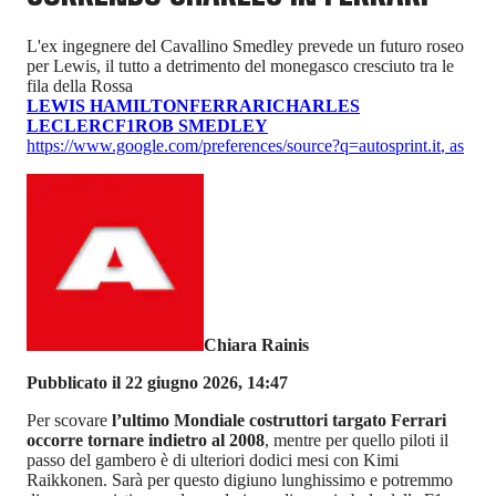
L'ex ingegnere del Cavallino Smedley prevede un futuro roseo
per Lewis, il tutto a detrimento del monegasco cresciuto tra le
fila della Rossa
LEWIS HAMILTON
FERRARI
CHARLES
LECLERC
F1
ROB SMEDLEY
https://www.google.com/preferences/source?q=autosprint.it
,
as
Chiara Rainis
Pubblicato il 22 giugno 2026, 14:47
Per scovare
l’ultimo Mondiale costruttori targato Ferrari
occorre tornare indietro al 2008
, mentre per quello piloti il
passo del gambero è di ulteriori dodici mesi con Kimi
Raikkonen. Sarà per questo digiuno lunghissimo e potremmo