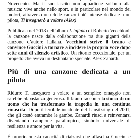
Novecento. Ma il suo lascito non appartiene soltanto alla
musica: vive anche nello sport, e in particolare nel mondo dei
motori, attraverso una delle canzoni più intense dedicate a un
pilota,
Ti insegnerò a volare (Alex)
.
Pubblicata nel 2018 nell’album
L’infinito
di Roberto Vecchioni,
la canzone nasce dalla collaborazione tra due giganti della
canzone d’autore italiana.
Vecchioni scrive il brano e
convince Guccini a tornare a incidere la propria voce dopo
sette anni di silenzio artistico
. Un ritorno eccezionale, per un
progetto che aveva un destinatario speciale: Alex Zanardi.
Più di una canzone dedicata a un
pilota
Ridurre Ti insegnerò a volare a un semplice omaggio non
sarebbe abbastanza generoso. Il brano racconta
la storia di un
uomo che ha trasformato la tragedia in una continua
rinascita
. Dopo il terribile incidente del Lausitzring del 2001,
che gli costò entrambe le gambe, Zanardi riuscì a reinventarsi
diventando campione paralimpico, simbolo universale di
resilienza e amore per la vita.
È proprio questa capacità di rialzarsi che affascina Guccini e