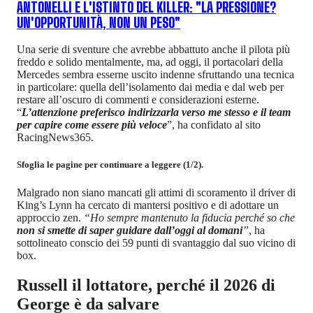
ANTONELLI E L'ISTINTO DEL KILLER: "LA PRESSIONE?
UN'OPPORTUNITÀ, NON UN PESO"
Una serie di sventure che avrebbe abbattuto anche il pilota più
freddo e solido mentalmente, ma, ad oggi, il portacolari della
Mercedes sembra esserne uscito indenne sfruttando una tecnica
in particolare: quella dell’isolamento dai media e dal web per
restare all’oscuro di commenti e considerazioni esterne.
“
L’attenzione preferisco indirizzarla verso me stesso e il team
per capire come essere più veloce
”, ha confidato al sito
RacingNews365.
Sfoglia le pagine per continuare a leggere (1/2).
Malgrado non siano mancati gli attimi di scoramento il driver di
King’s Lynn ha cercato di mantersi positivo e di adottare un
approccio zen.
“Ho sempre mantenuto la fiducia perché so che
non si smette di saper guidare dall’oggi al domani
”
, ha
sottolineato conscio dei 59 punti di svantaggio dal suo vicino di
box.
Russell il lottatore, perché il 2026 di
George è da salvare