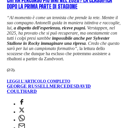
CHI HA PERCORSO PIÙ GIRI NEL 2026? LA CLASSIFICA
DOPO LA PRIMA PARTE DI STAGIONE
“Al momento è come un tennista che prende la rete. Mentre il
suo compagno Antonelli guida in maniera istintiva e raccoglie,
lui,
a dispetto dell’esperienza, riceve pugni.
Verstappen, nel
2025, ha provato che si può recuperare, ma onestamente con
tutti i colpi presi sarebbe
impossibile anche per Sylvester
Stallone in Rocky immaginare una ripresa
. Credo che questo
sarò per lui un campionato formativo”
, la lettura dello
scozzese che dunque ha escluso che potremmo assistere a
ribaltoni a partire da Zandvoort.
(2/2).
LEGGI L'ARTICOLO COMPLETO
GEORGE RUSSELL
MERCEDES
DAVID
COULTHARD