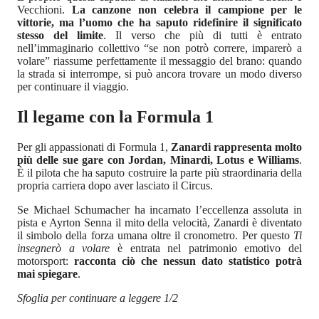
Vecchioni.
La canzone non celebra il campione per le
vittorie, ma l’uomo che ha saputo ridefinire il significato
stesso del limite
. Il verso che più di tutti è entrato
nell’immaginario collettivo “se non potrò correre, imparerò a
volare” riassume perfettamente il messaggio del brano: quando
la strada si interrompe, si può ancora trovare un modo diverso
per continuare il viaggio.
Il legame con la Formula 1
Per gli appassionati di Formula 1,
Zanardi rappresenta molto
più delle sue gare con Jordan, Minardi, Lotus e Williams
.
È il pilota che ha saputo costruire la parte più straordinaria della
propria carriera dopo aver lasciato il Circus.
Se Michael Schumacher ha incarnato l’eccellenza assoluta in
pista e Ayrton Senna il mito della velocità, Zanardi è diventato
il simbolo della forza umana oltre il cronometro. Per questo
Ti
insegnerò a volare
è entrata nel patrimonio emotivo del
motorsport:
racconta ciò che nessun dato statistico potrà
mai spiegare
.
Sfoglia per continuare a leggere 1/2