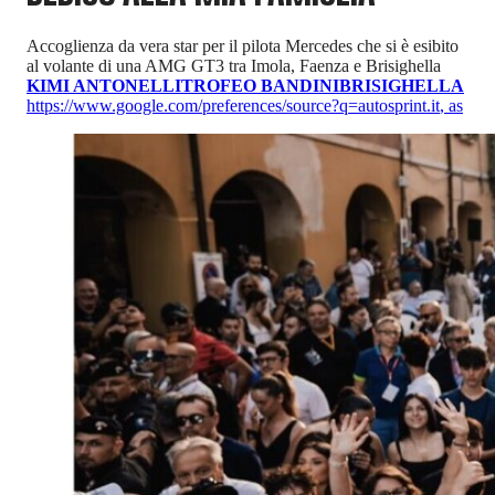
Accoglienza da vera star per il pilota Mercedes che si è esibito
al volante di una AMG GT3 tra Imola, Faenza e Brisighella
KIMI ANTONELLI
TROFEO BANDINI
BRISIGHELLA
https://www.google.com/preferences/source?q=autosprint.it
,
as