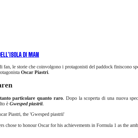
ELL’ISOLA DI MAN
 di fan, le storie che coinvolgono i protagonisti del paddock finiscono s
rotagonista
Oscar Piastri
.
aren
tanto particolare quanto raro
. Dopo la scoperta di una nuova speci
elto è
Gwesped piastrii
.
r Piastri, the 'Gwesped piastrii'
rs chose to honour Oscar for his achievements in Formula 1 as the 