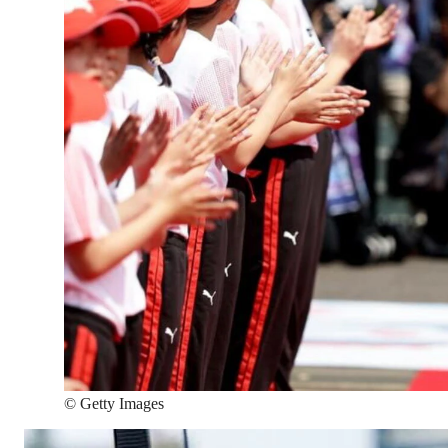
©
Getty Images