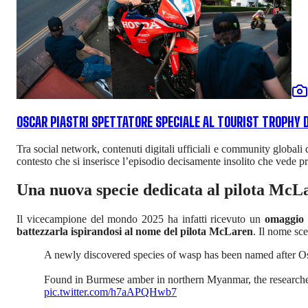
OSCAR PIASTRI SPETTATORE SPECIALE AL TOURIST TROPHY D
Tra social network, contenuti digitali ufficiali e community globali
contesto che si inserisce l’episodio decisamente insolito che vede p
Una nuova specie dedicata al pilota McL
Il vicecampione del mondo 2025 ha infatti ricevuto un
omaggio 
battezzarla ispirandosi al nome del pilota McLaren
. Il nome sc
A newly discovered species of wasp has been named after Osca
Found in Burmese amber in northern Myanmar, the researche
pic.twitter.com/h7aAPQHwb7