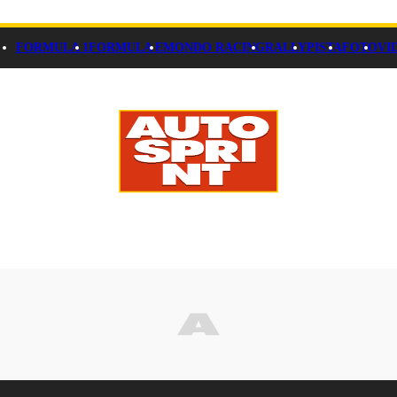
FORMULA 1
FORMULA E
MONDO RACING
RALLY
PISTA
FOTO
VI