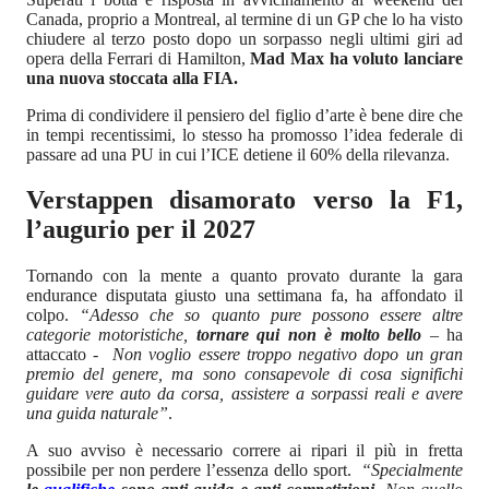
Canada, proprio a Montreal, al termine di un GP che lo ha visto
chiudere al terzo posto dopo un sorpasso negli ultimi giri ad
opera della Ferrari di Hamilton,
Mad Max ha voluto lanciare
una nuova stoccata alla FIA.
Prima di condividere il pensiero del figlio d’arte è bene dire che
in tempi recentissimi, lo stesso ha promosso l’idea federale di
passare ad una PU in cui l’ICE detiene il 60% della rilevanza.
Verstappen disamorato verso la F1,
l’augurio per il 2027
Tornando con la mente a quanto provato durante la gara
endurance disputata giusto una settimana fa, ha affondato il
colpo.
“Adesso che so quanto pure possono essere altre
categorie motoristiche,
tornare qui non è molto bello
–
ha
attaccato
- Non voglio essere troppo negativo dopo un gran
premio del genere, ma sono consapevole di cosa significhi
guidare vere auto da corsa, assistere a sorpassi reali e avere
una guida naturale”
.
A suo avviso è necessario correre ai ripari il più in fretta
possibile per non perdere l’essenza dello sport.
“Specialmente