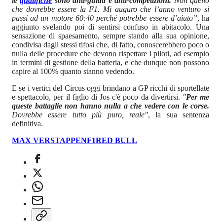
le
qualifiche
sono anti-guida e anti-competizioni.
Non quello
che dovrebbe essere la F1. Mi auguro che l’anno venturo si
passi ad un motore 60:40 perché potrebbe essere d’aiuto”
, ha
aggiunto svelando poi di sentirsi confuso in abitacolo. Una
sensazione di spaesamento, sempre stando alla sua opinione,
condivisa dagli stessi tifosi che, di fatto, conoscerebbero poco o
nulla delle procedure che devono rispettare i piloti, ad esempio
in termini di gestione della batteria, e che dunque non possono
capire al 100% quanto stanno vedendo.
E se i vertici del Circus oggi brindano a GP ricchi di sportellate
e spettacolo, per il figlio di Jos c'è poco da divertirsi.
"
Per me
queste battaglie non hanno nulla a che vedere con le corse.
Dovrebbe essere tutto più puro, reale"
, la sua sentenza
definitiva.
MAX VERSTAPPEN
F1
RED BULL