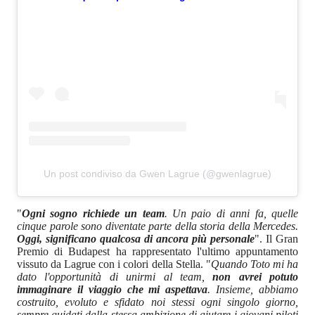
Un post condiviso da Gwen Lagrue (@gwenlagrue)
"
Ogni sogno richiede un team
. Un paio di anni fa, quelle
cinque parole sono diventate parte della storia della Mercedes.
Oggi, significano qualcosa di ancora più personale
". Il Gran
Premio di Budapest ha rappresentato l'ultimo appuntamento
vissuto da Lagrue con i colori della Stella. "
Quando Toto mi ha
dato l'opportunità di unirmi al team,
non avrei potuto
immaginare il viaggio che mi aspettava
. Insieme, abbiamo
costruito, evoluto e sfidato noi stessi ogni singolo giorno,
sempre guidati dalla stessa ambizione di aiutare i giovani piloti