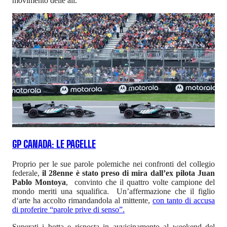
movimento delle ali.
GP CANADA: LE PAGELLE
Proprio per le sue parole polemiche nei confronti del collegio
federale,
il 28enne è stato preso di mira dall’ex pilota Juan
Pablo Montoya
, convinto che il quattro volte campione del
mondo meriti una squalifica. Un’affermazione che il figlio
d‘arte ha accolto rimandandola al mittente,
con tanto di accusa
di proferire “parole prive di senso”.
Superati i botta e risposta in avvicinamento al weekend del