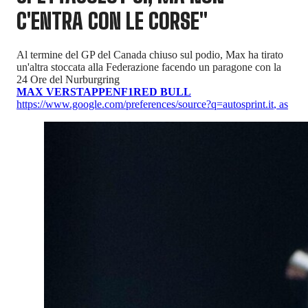
C'ENTRA CON LE CORSE"
Al termine del GP del Canada chiuso sul podio, Max ha tirato
un'altra stoccata alla Federazione facendo un paragone con la
24 Ore del Nurburgring
MAX VERSTAPPEN
F1
RED BULL
https://www.google.com/preferences/source?q=autosprint.it
,
as