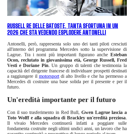
RUSSELL RE DELLE BATOSTE, TANTA SFORTUNA IN UN
2026 CHE STA VEDENDO ESPLODERE ANTONELLI
Antonelli, però, rappresenta solo uno dei tanti piloti cresciuti
all'interno del programma Mercedes sotto la supervisione di
Lagrue. Tra i nomi più importanti figurano anche
Esteban
Ocon, reclutato in giovanissima età, George Russell, Fred
Vesti e Doriane Pin
. Un gruppo di talenti che testimonia la
capacità del dirigente francese di individuare prospetti destinati
a raggiungere il
motorsport
di alto livello e che ha permesso a
Mercedes di costruire una base solida per il presente e per il
futuro.
Un'eredità importante per il futuro
Con il suo trasferimento in Red Bull,
Gwen Lagrue lascia a
Toto Wolff e alla squadra di Brackley un'eredità preziosa
.
Il vivaio Mercedes continuerà infatti a poggiare sulle
fondamenta costruite negli ultimi undici anni, un lavoro che ha
garantito continuità e prospettive di lungo periodo al team.