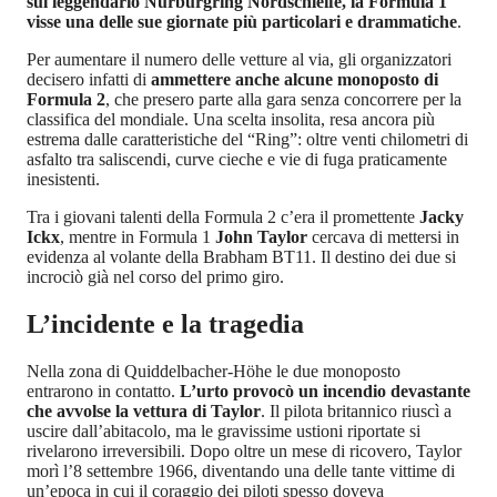
sul leggendario Nürburgring Nordschleife, la Formula 1
visse una delle sue giornate più particolari e drammatiche
.
Per aumentare il numero delle vetture al via, gli organizzatori
decisero infatti di
ammettere anche alcune monoposto di
Formula 2
, che presero parte alla gara senza concorrere per la
classifica del mondiale. Una scelta insolita, resa ancora più
estrema dalle caratteristiche del “Ring”: oltre venti chilometri di
asfalto tra saliscendi, curve cieche e vie di fuga praticamente
inesistenti.
Tra i giovani talenti della Formula 2 c’era il promettente
Jacky
Ickx
, mentre in Formula 1
John Taylor
cercava di mettersi in
evidenza al volante della Brabham BT11. Il destino dei due si
incrociò già nel corso del primo giro.
L’incidente e la tragedia
Nella zona di Quiddelbacher-Höhe le due monoposto
entrarono in contatto.
L’urto provocò un incendio devastante
che avvolse la vettura di Taylor
. Il pilota britannico riuscì a
uscire dall’abitacolo, ma le gravissime ustioni riportate si
rivelarono irreversibili. Dopo oltre un mese di ricovero, Taylor
morì l’8 settembre 1966, diventando una delle tante vittime di
un’epoca in cui il coraggio dei piloti spesso doveva