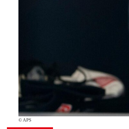
©
APS