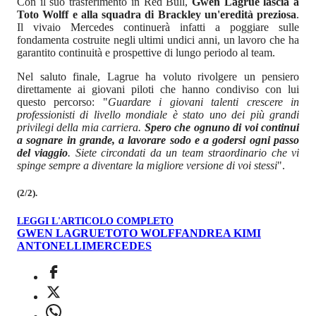
Con il suo trasferimento in Red Bull,
Gwen Lagrue lascia a
Toto Wolff e alla squadra di Brackley un'eredità preziosa
.
Il vivaio Mercedes continuerà infatti a poggiare sulle
fondamenta costruite negli ultimi undici anni, un lavoro che ha
garantito continuità e prospettive di lungo periodo al team.
Nel saluto finale, Lagrue ha voluto rivolgere un pensiero
direttamente ai giovani piloti che hanno condiviso con lui
questo percorso: "
Guardare i giovani talenti crescere in
professionisti di livello mondiale è stato uno dei più grandi
privilegi della mia carriera.
Spero che ognuno di voi continui
a sognare in grande, a lavorare sodo e a godersi ogni passo
del viaggio
. Siete circondati da un team straordinario che vi
spinge sempre a diventare la migliore versione di voi stessi
".
(2/2).
LEGGI L'ARTICOLO COMPLETO
GWEN LAGRUE
TOTO WOLFF
ANDREA KIMI
ANTONELLI
MERCEDES