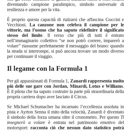
diventando campione paralimpico, simbolo universale di
resilienza e amore per la vita.
È proprio questa capacità di rialzarsi che affascina Guccini e
Vecchioni.
La canzone non celebra il campione per le
vittorie, ma l’uomo che ha saputo ridefinire il significato
stesso del limite
. Il verso che più di tutti è entrato
nell’immaginario collettivo “se non potrò correre, imparerò a
volare” riassume perfettamente il messaggio del brano: quando
la strada si interrompe, si può ancora trovare un modo diverso
per continuare il viaggio.
Il legame con la Formula 1
Per gli appassionati di Formula 1,
Zanardi rappresenta molto
più delle sue gare con Jordan, Minardi, Lotus e Williams
.
È il pilota che ha saputo costruire la parte più straordinaria della
propria carriera dopo aver lasciato il Circus.
Se Michael Schumacher ha incarnato l’eccellenza assoluta in
pista e Ayrton Senna il mito della velocità, Zanardi è diventato
il simbolo della forza umana oltre il cronometro. Per questo
Ti
insegnerò a volare
è entrata nel patrimonio emotivo del
motorsport:
racconta ciò che nessun dato statistico potrà