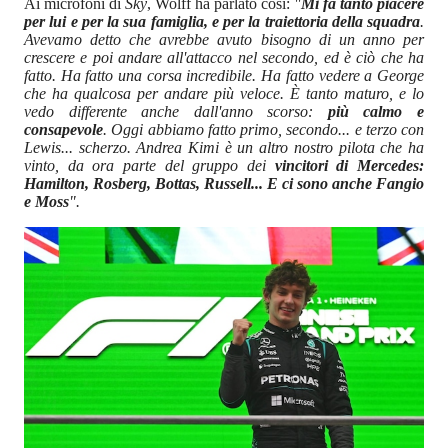
Ai microfoni di
Sky
, Wolff ha parlato così:
"
Mi fa tanto piacere
per lui e per la sua famiglia, e per la traiettoria della squadra
.
Avevamo detto che avrebbe avuto bisogno di un anno per
crescere e poi andare all'attacco nel secondo, ed è ciò che ha
fatto. Ha fatto una corsa incredibile. Ha fatto vedere a George
che ha qualcosa per andare più veloce. È tanto maturo, e lo
vedo differente anche dall'anno scorso:
più calmo e
consapevole
. Oggi abbiamo fatto primo, secondo... e terzo con
Lewis... scherzo. Andrea Kimi è un altro nostro pilota che ha
vinto, da ora parte del gruppo dei
vincitori di Mercedes:
Hamilton, Rosberg, Bottas, Russell... E ci sono anche Fangio
e Moss
".