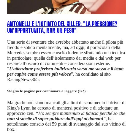
ANTONELLI E L'ISTINTO DEL KILLER: "LA PRESSIONE?
UN'OPPORTUNITÀ, NON UN PESO"
Una serie di sventure che avrebbe abbattuto anche il pilota più
freddo e solido mentalmente, ma, ad oggi, il portacolari della
Mercedes sembra esserne uscito indenne sfruttando una tecnica
in particolare: quella dell’isolamento dai media e dal web per
restare all’oscuro di commenti e considerazioni esterne.
“
L’attenzione preferisco indirizzarla verso me stesso e il team
per capire come essere più veloce
”, ha confidato al sito
RacingNews365.
Sfoglia le pagine per continuare a leggere (1/2).
Malgrado non siano mancati gli attimi di scoramento il driver di
King’s Lynn ha cercato di mantersi positivo e di adottare un
approccio zen.
“Ho sempre mantenuto la fiducia perché so che
non si smette di saper guidare dall’oggi al domani
”
, ha
sottolineato conscio dei 59 punti di svantaggio dal suo vicino di
box.