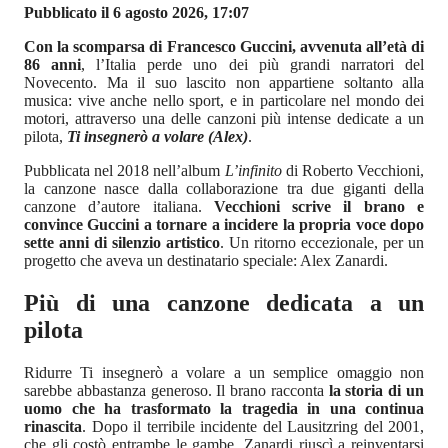
Pubblicato il 6 agosto 2026, 17:07
Con la scomparsa di Francesco Guccini, avvenuta all’età di
86 anni
, l’Italia perde uno dei più grandi narratori del
Novecento. Ma il suo lascito non appartiene soltanto alla
musica: vive anche nello sport, e in particolare nel mondo dei
motori, attraverso una delle canzoni più intense dedicate a un
pilota,
Ti insegnerò a volare (Alex)
.
Pubblicata nel 2018 nell’album
L’infinito
di Roberto Vecchioni,
la canzone nasce dalla collaborazione tra due giganti della
canzone d’autore italiana.
Vecchioni scrive il brano e
convince Guccini a tornare a incidere la propria voce dopo
sette anni di silenzio artistico
. Un ritorno eccezionale, per un
progetto che aveva un destinatario speciale: Alex Zanardi.
Più di una canzone dedicata a un
pilota
Ridurre Ti insegnerò a volare a un semplice omaggio non
sarebbe abbastanza generoso. Il brano racconta
la storia di un
uomo che ha trasformato la tragedia in una continua
rinascita
. Dopo il terribile incidente del Lausitzring del 2001,
che gli costò entrambe le gambe, Zanardi riuscì a reinventarsi