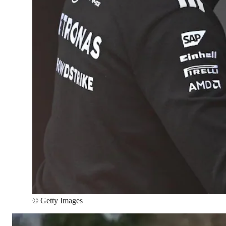
©
Getty Images