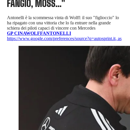
FANGIO, MOSS..."
Antonelli è la scommessa vinta di Wolff: il suo "figlioccio" lo
ha ripagato con una vittoria che lo fa entrare nella grande
schiera dei piloti capaci di vincere con Mercedes
GP CINA
WOLFF
ANTONELLI
https://www.google.com/preferences/source?q=autosprint.it
,
as