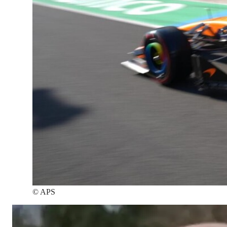
©
APS