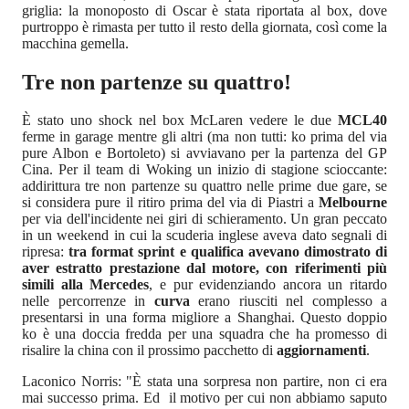
griglia: la monoposto di Oscar è stata riportata al box, dove
purtroppo è rimasta per tutto il resto della giornata, così come la
macchina gemella.
Tre non partenze su quattro!
È stato uno shock nel box McLaren vedere le due
MCL40
ferme in garage mentre gli altri (ma non tutti: ko prima del via
pure Albon e Bortoleto) si avviavano per la partenza del GP
Cina. Per il team di Woking un inizio di stagione scioccante:
addirittura tre non partenze su quattro nelle prime due gare, se
si considera pure il ritiro prima del via di Piastri a
Melbourne
per via dell'incidente nei giri di schieramento. Un gran peccato
in un weekend in cui la scuderia inglese aveva dato segnali di
ripresa:
tra format sprint e qualifica avevano dimostrato di
aver estratto prestazione dal motore, con riferimenti più
simili alla Mercedes
, e pur evidenziando ancora un ritardo
nelle percorrenze in
curva
erano riusciti nel complesso a
presentarsi in una forma migliore a Shanghai. Questo doppio
ko è una doccia fredda per una squadra che ha promesso di
risalire la china con il prossimo pacchetto di
aggiornamenti
.
Laconico Norris: "È stata una sorpresa non partire, non ci era
mai successo prima. Ed il motivo per cui non abbiamo saputo