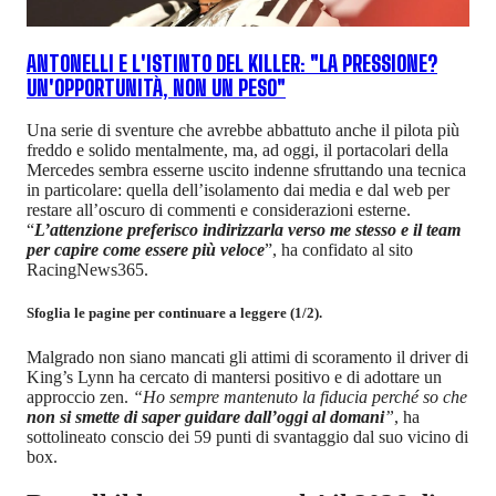
ANTONELLI E L'ISTINTO DEL KILLER: "LA PRESSIONE?
UN'OPPORTUNITÀ, NON UN PESO"
Una serie di sventure che avrebbe abbattuto anche il pilota più
freddo e solido mentalmente, ma, ad oggi, il portacolari della
Mercedes sembra esserne uscito indenne sfruttando una tecnica
in particolare: quella dell’isolamento dai media e dal web per
restare all’oscuro di commenti e considerazioni esterne.
“
L’attenzione preferisco indirizzarla verso me stesso e il team
per capire come essere più veloce
”, ha confidato al sito
RacingNews365.
Sfoglia le pagine per continuare a leggere (1/2).
Malgrado non siano mancati gli attimi di scoramento il driver di
King’s Lynn ha cercato di mantersi positivo e di adottare un
approccio zen.
“Ho sempre mantenuto la fiducia perché so che
non si smette di saper guidare dall’oggi al domani
”
, ha
sottolineato conscio dei 59 punti di svantaggio dal suo vicino di
box.