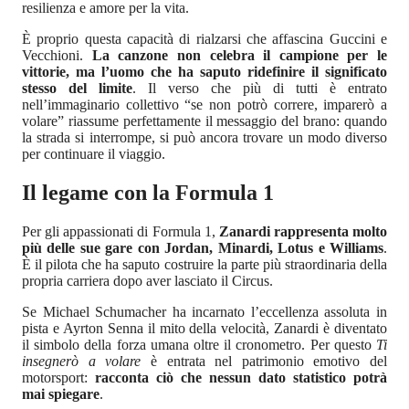
resilienza e amore per la vita.
È proprio questa capacità di rialzarsi che affascina Guccini e
Vecchioni.
La canzone non celebra il campione per le
vittorie, ma l’uomo che ha saputo ridefinire il significato
stesso del limite
. Il verso che più di tutti è entrato
nell’immaginario collettivo “se non potrò correre, imparerò a
volare” riassume perfettamente il messaggio del brano: quando
la strada si interrompe, si può ancora trovare un modo diverso
per continuare il viaggio.
Il legame con la Formula 1
Per gli appassionati di Formula 1,
Zanardi rappresenta molto
più delle sue gare con Jordan, Minardi, Lotus e Williams
.
È il pilota che ha saputo costruire la parte più straordinaria della
propria carriera dopo aver lasciato il Circus.
Se Michael Schumacher ha incarnato l’eccellenza assoluta in
pista e Ayrton Senna il mito della velocità, Zanardi è diventato
il simbolo della forza umana oltre il cronometro. Per questo
Ti
insegnerò a volare
è entrata nel patrimonio emotivo del
motorsport:
racconta ciò che nessun dato statistico potrà
mai spiegare
.