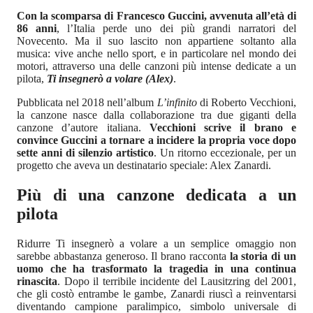
Con la scomparsa di Francesco Guccini, avvenuta all’età di
86 anni
, l’Italia perde uno dei più grandi narratori del
Novecento. Ma il suo lascito non appartiene soltanto alla
musica: vive anche nello sport, e in particolare nel mondo dei
motori, attraverso una delle canzoni più intense dedicate a un
pilota,
Ti insegnerò a volare (Alex)
.
Pubblicata nel 2018 nell’album
L’infinito
di Roberto Vecchioni,
la canzone nasce dalla collaborazione tra due giganti della
canzone d’autore italiana.
Vecchioni scrive il brano e
convince Guccini a tornare a incidere la propria voce dopo
sette anni di silenzio artistico
. Un ritorno eccezionale, per un
progetto che aveva un destinatario speciale: Alex Zanardi.
Più di una canzone dedicata a un
pilota
Ridurre Ti insegnerò a volare a un semplice omaggio non
sarebbe abbastanza generoso. Il brano racconta
la storia di un
uomo che ha trasformato la tragedia in una continua
rinascita
. Dopo il terribile incidente del Lausitzring del 2001,
che gli costò entrambe le gambe, Zanardi riuscì a reinventarsi
diventando campione paralimpico, simbolo universale di