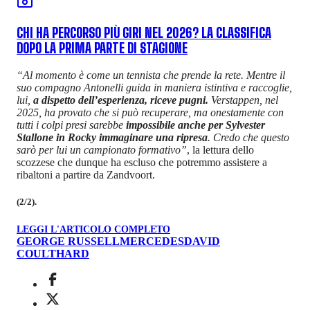
CHI HA PERCORSO PIÙ GIRI NEL 2026? LA CLASSIFICA
DOPO LA PRIMA PARTE DI STAGIONE
“Al momento è come un tennista che prende la rete. Mentre il
suo compagno Antonelli guida in maniera istintiva e raccoglie,
lui,
a dispetto dell’esperienza, riceve pugni.
Verstappen, nel
2025, ha provato che si può recuperare, ma onestamente con
tutti i colpi presi sarebbe
impossibile anche per Sylvester
Stallone in Rocky immaginare una ripresa
. Credo che questo
sarò per lui un campionato formativo”
, la lettura dello
scozzese che dunque ha escluso che potremmo assistere a
ribaltoni a partire da Zandvoort.
(2/2).
LEGGI L'ARTICOLO COMPLETO
GEORGE RUSSELL
MERCEDES
DAVID
COULTHARD