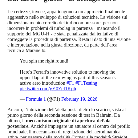
Le certezze, invece, appartengono a un approccio finalmente
aggressivo nello sviluppo di soluzioni tecniche. La visione sul
dimensionamento corretto del turbocompressore, per non
incorrere in problemi di turbolag in partenza - mancando il
supporto del MGU-H - è stata penalizzata dal tentativo di
correggere la procedura di partenza. Resta il dato di una visione
e interpretazione nella giusta direzione, da parte dell’area
tecnica a Maranello.
You spin me right round! ‍
Here's Ferrari's innovative solution to moving the
upper flap of the rear wing as part of this season's
active aero introduction
#F1
#F1Testing
pic.twitter.com/yY0ZcI1Kph
—
Formula 1
(@F1)
February 19, 2026
Ancora, l’intuizione dell’aletta posta dietro lo scarico, vista al
primo giorno della seconda sessione di test in Bahrain. Da
ultimo, il
meccanismo originale di apertura del’ala
posteriore.
Anziché impiegare un attuatore al centro del profilo
principale, il meccanismo di regolazione dell'aerodinamica
attiva, per passare dalla modalità Corner alla modalità Straight,