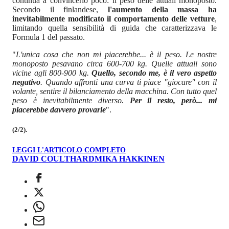
continua a convincerlo poco: il peso delle attuali monoposto.
Secondo il finlandese,
l'aumento della massa ha
inevitabilmente modificato il comportamento delle vetture
,
limitando quella sensibilità di guida che caratterizzava le
Formula 1 del passato.
"
L'unica cosa che non mi piacerebbe... è il peso. Le nostre
monoposto pesavano circa 600-700 kg. Quelle attuali sono
vicine agli 800-900 kg.
Quello, secondo me, è il vero aspetto
negativo
. Quando affronti una curva ti piace "giocare" con il
volante, sentire il bilanciamento della macchina. Con tutto quel
peso è inevitabilmente diverso.
Per il resto, però... mi
piacerebbe davvero provarle
".
(2/2).
LEGGI L'ARTICOLO COMPLETO
DAVID COULTHARD
MIKA HAKKINEN