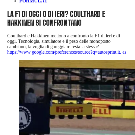
FORMULA1
LA F1 DI OGGI O DI IERI? COULTHARD E
HAKKINEN SI CONFRONTANO
Coulthard e Hakkinen mettono a confronto la F1 di ieri e di
oggi. Tecnologia, simulatore e il peso delle monoposto
cambiano, la voglia di gareggiare resta la stessa?
https://www.google.com/preferences/source?q=autosprint.it
,
as