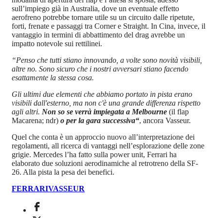
sull’impiego già in Australia, dove un eventuale effetto
aerofreno potrebbe tornare utile su un circuito dalle ripetute,
forti, frenate e passaggi tra Corner e Straight. In Cina, invece, il
vantaggio in termini di abbattimento del drag avrebbe un
impatto notevole sui rettilinei.
“Penso che tutti stiano innovando, a volte sono novità visibili,
altre no. Sono sicuro che i nostri avversari stiano facendo
esattamente la stessa cosa.
Gli ultimi due elementi che abbiamo portato in pista erano
visibili dall'esterno, ma non c'è una grande differenza rispetto
agli altri.
Non so se verrà impiegata a Melbourne
(il flap
Macarena; ndr)
o per la gara successiva“
, ancora Vasseur.
Quel che conta è un approccio nuovo all’interpretazione dei
regolamenti, all ricerca di vantaggi nell’esplorazione delle zone
grigie. Mercedes l’ha fatto sulla power unit, Ferrari ha
elaborato due soluzioni aerodinamiche al retrotreno della SF-
26. Alla pista la pesa dei benefici.
FERRARI
VASSEUR