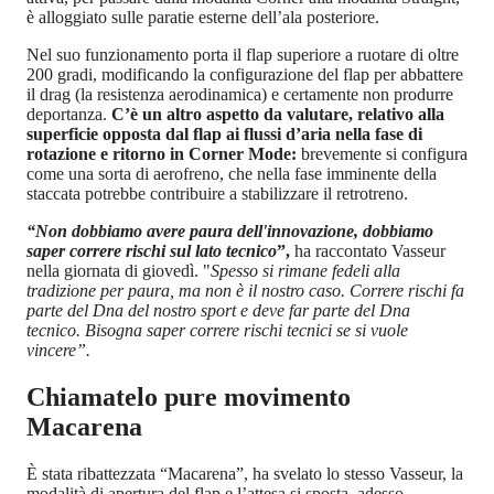
è alloggiato sulle paratie esterne dell’ala posteriore.
Nel suo funzionamento porta il flap superiore a ruotare di oltre
200 gradi, modificando la configurazione del flap per abbattere
il drag (la resistenza aerodinamica) e certamente non produrre
deportanza.
C’è un altro aspetto da valutare, relativo alla
superficie opposta dal flap ai flussi d’aria nella fase di
rotazione e ritorno in Corner Mode:
brevemente si configura
come una sorta di aerofreno, che nella fase imminente della
staccata potrebbe contribuire a stabilizzare il retrotreno.
“Non dobbiamo avere paura dell'innovazione, dobbiamo
saper correre rischi sul lato tecnico
”,
ha raccontato Vasseur
nella giornata di giovedì. "
Spesso si rimane fedeli alla
tradizione per paura, ma non è il nostro caso. Correre rischi fa
parte del Dna del nostro sport e deve far parte del Dna
tecnico. Bisogna saper correre rischi tecnici se si vuole
vincere”.
Chiamatelo pure movimento
Macarena
È stata ribattezzata “Macarena”, ha svelato lo stesso Vasseur, la
modalità di apertura del flap e l’attesa si sposta, adesso