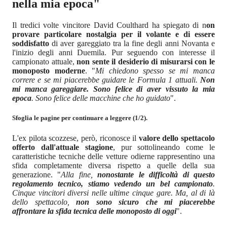
nella mia epoca"
Il tredici volte vincitore David Coulthard ha spiegato di n
on
provare particolare nostalgia per il volante e di essere
soddisfatto
di aver gareggiato tra la fine degli anni Novanta e
l'inizio degli anni Duemila. Pur seguendo con interesse il
campionato attuale,
non sente il desiderio di misurarsi con le
monoposto moderne
. "
Mi chiedono spesso se mi manca
correre e se mi piacerebbe guidare le Formula 1 attuali.
Non
mi manca gareggiare. Sono felice di aver vissuto la mia
epoca
. Sono felice delle macchine che ho guidato
".
Sfoglia le pagine per continuare a leggere (1/2).
L'ex pilota scozzese, però, riconosce il
valore dello spettacolo
offerto dall'attuale stagione
, pur sottolineando come le
caratteristiche tecniche delle vetture odierne rappresentino una
sfida completamente diversa rispetto a quelle della sua
generazione. "
Alla fine,
nonostante le difficoltà di questo
regolamento tecnico, stiamo vedendo un bel campionato
.
Cinque vincitori diversi nelle ultime cinque gare. Ma, al di là
dello spettacolo,
non sono sicuro che mi piacerebbe
affrontare la sfida tecnica delle monoposto di oggi
".