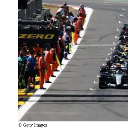
©
Getty Images