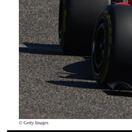
©
Getty Images