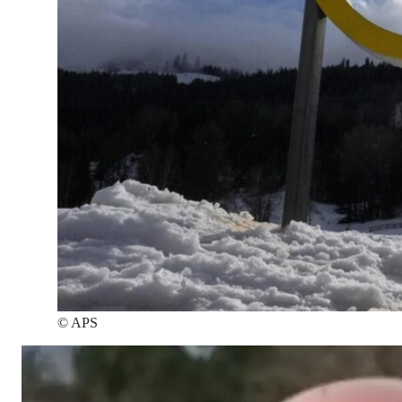
©
APS