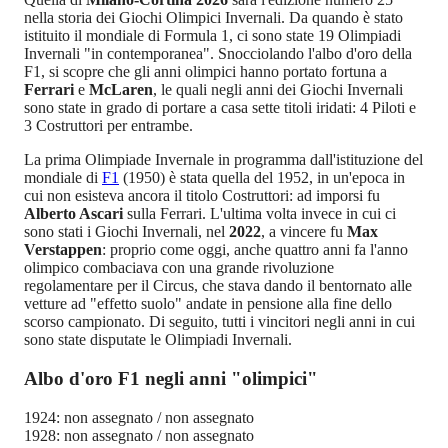
nella storia dei Giochi Olimpici Invernali. Da quando è stato
istituito il mondiale di Formula 1, ci sono state 19 Olimpiadi
Invernali "in contemporanea". Snocciolando l'albo d'oro della
F1, si scopre che gli anni olimpici hanno portato fortuna a
Ferrari
e
McLaren
, le quali negli anni dei Giochi Invernali
sono state in grado di portare a casa sette titoli iridati: 4 Piloti e
3 Costruttori per entrambe.
La prima Olimpiade Invernale in programma dall'istituzione del
mondiale di
F1
(1950) è stata quella del 1952, in un'epoca in
cui non esisteva ancora il titolo Costruttori: ad imporsi fu
Alberto Ascari
sulla Ferrari. L'ultima volta invece in cui ci
sono stati i Giochi Invernali, nel
2022
, a vincere fu
Max
Verstappen
: proprio come oggi, anche quattro anni fa l'anno
olimpico combaciava con una grande rivoluzione
regolamentare per il Circus, che stava dando il bentornato alle
vetture ad "effetto suolo" andate in pensione alla fine dello
scorso campionato. Di seguito, tutti i vincitori negli anni in cui
sono state disputate le Olimpiadi Invernali.
Albo d'oro F1 negli anni "olimpici"
1924: non assegnato / non assegnato
1928: non assegnato / non assegnato