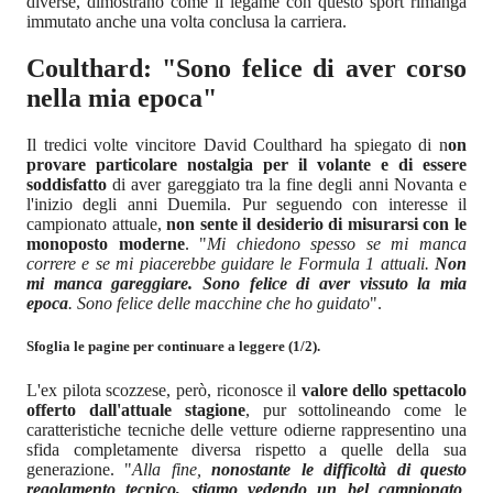
diverse, dimostrano come il legame con questo sport rimanga
immutato anche una volta conclusa la carriera.
Coulthard: "Sono felice di aver corso
nella mia epoca"
Il tredici volte vincitore David Coulthard ha spiegato di n
on
provare particolare nostalgia per il volante e di essere
soddisfatto
di aver gareggiato tra la fine degli anni Novanta e
l'inizio degli anni Duemila. Pur seguendo con interesse il
campionato attuale,
non sente il desiderio di misurarsi con le
monoposto moderne
. "
Mi chiedono spesso se mi manca
correre e se mi piacerebbe guidare le Formula 1 attuali.
Non
mi manca gareggiare. Sono felice di aver vissuto la mia
epoca
. Sono felice delle macchine che ho guidato
".
Sfoglia le pagine per continuare a leggere (1/2).
L'ex pilota scozzese, però, riconosce il
valore dello spettacolo
offerto dall'attuale stagione
, pur sottolineando come le
caratteristiche tecniche delle vetture odierne rappresentino una
sfida completamente diversa rispetto a quelle della sua
generazione. "
Alla fine,
nonostante le difficoltà di questo
regolamento tecnico, stiamo vedendo un bel campionato
.