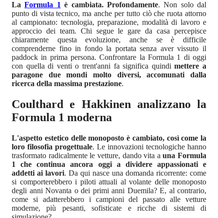
La
Formula 1
è cambiata. Profondamente
. Non solo dal
punto di vista tecnico, ma anche per tutto ciò che ruota attorno
al campionato: tecnologia, preparazione, modalità di lavoro e
approccio dei team. Chi segue le gare da casa percepisce
chiaramente questa evoluzione, anche se è difficile
comprenderne fino in fondo la portata senza aver vissuto il
paddock in prima persona. Confrontare la Formula 1 di oggi
con quella di venti o trent'anni fa significa quindi
mettere a
paragone due mondi molto diversi, accomunati dalla
ricerca della massima prestazione
.
Coulthard e Hakkinen analizzano la
Formula 1 moderna
L'aspetto estetico delle monoposto è cambiato, così come la
loro filosofia progettuale
. Le innovazioni tecnologiche hanno
trasformato radicalmente le vetture, dando vita a
una Formula
1 che continua ancora oggi a dividere appassionati e
addetti ai lavori
. Da qui nasce una domanda ricorrente: come
si comporterebbero i piloti attuali al volante delle monoposto
degli anni Novanta o dei primi anni Duemila? E, al contrario,
come si adatterebbero i campioni del passato alle vetture
moderne, più pesanti, sofisticate e ricche di sistemi di
simulazione?