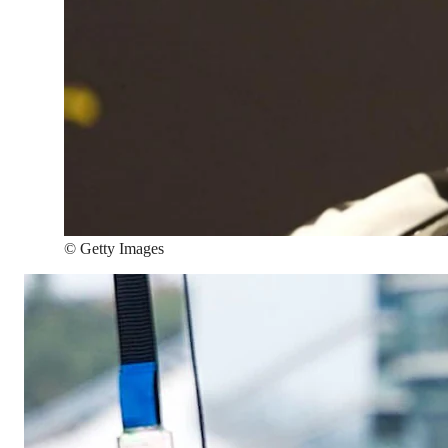
©
Getty Images