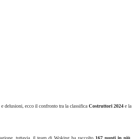
e delusioni, ecco il confronto tra la classifica
Costruttori 2024
e la
stagione, tuttavia, il team di Woking ha raccolto
167 punti in più
,