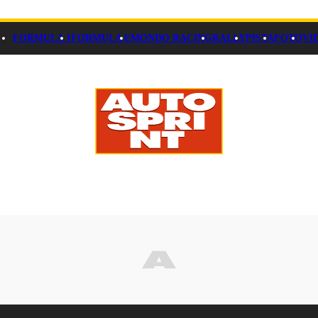
FORMULA 1
FORMULA E
MONDO RACING
RALLY
PISTA
FOTO
VI