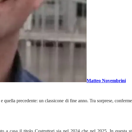
Matteo Novembrini
 e quella precedente: un classicone di fine anno. Tra sorprese, conferme 
ato a casa il titolo Costruttori sia nel 2024 che nel 2025. In questa 