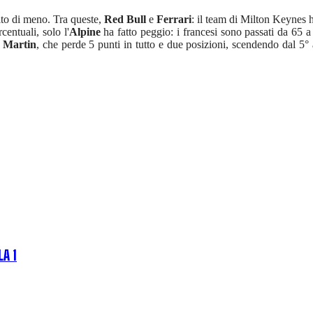
olto di meno. Tra queste,
Red Bull
e
Ferrari
: il team di Milton Keynes h
rcentuali, solo l'
Alpine
ha fatto peggio: i francesi sono passati da 65 a
 Martin
, che perde 5 punti in tutto e due posizioni, scendendo dal 5° a
LA 1