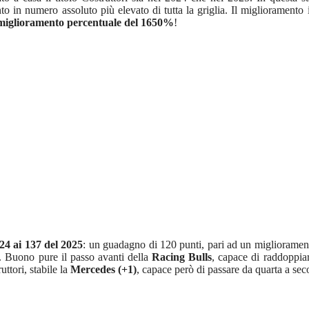
to in numero assoluto più elevato di tutta la griglia. Il miglioramento i
miglioramento percentuale del 1650%
!
24 ai 137 del 2025
: un guadagno di 120 punti, pari ad un migliorame
o. Buono pure il passo avanti della
Racing Bulls
, capace di raddoppia
ttori, stabile la
Mercedes (+1)
, capace però di passare da quarta a seco