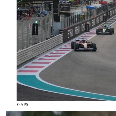
©
APS