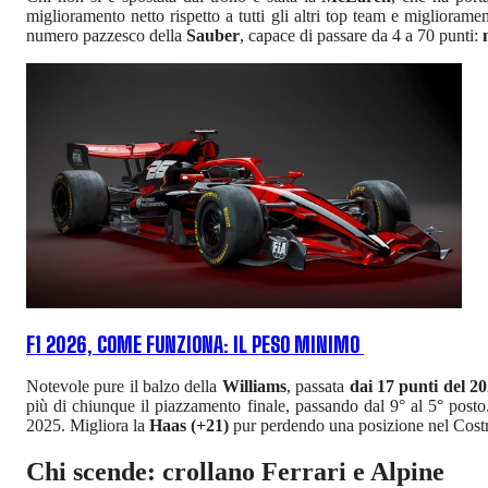
miglioramento netto rispetto a tutti gli altri top team e miglioramen
numero pazzesco della
Sauber
, capace di passare da 4 a 70 punti:
F1 2026, COME FUNZIONA: IL PESO MINIMO
Notevole pure il balzo della
Williams
, passata
dai 17 punti del 20
più di chiunque il piazzamento finale, passando dal 9° al 5° post
2025. Migliora la
Haas (+21)
pur perdendo una posizione nel Costru
Chi scende: crollano Ferrari e Alpine