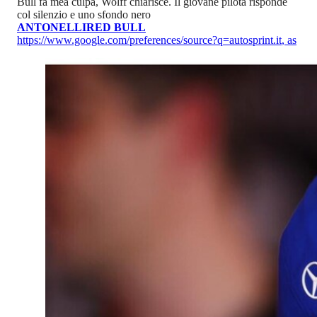
Bull fa mea culpa, Wolff chiarisce. Il giovane pilota risponde
col silenzio e uno sfondo nero
ANTONELLI
RED BULL
https://www.google.com/preferences/source?q=autosprint.it
,
as