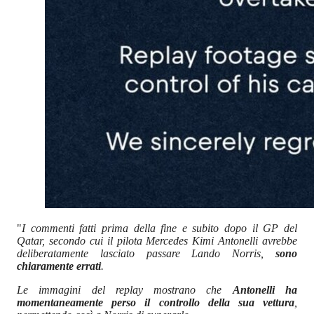
"
I commenti fatti prima della fine e subito dopo il GP del
Qatar, secondo cui il pilota Mercedes Kimi Antonelli avrebbe
deliberatamente lasciato passare Lando Norris,
sono
chiaramente errati
.
Le immagini del replay mostrano che
Antonelli ha
momentaneamente perso il controllo della sua vettura
,