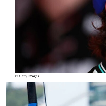
©
Getty Images