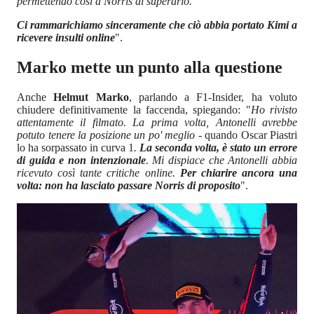
permettendo così a Norris di superarlo.
Ci rammarichiamo sinceramente che ciò abbia portato Kimi a
ricevere insulti online
".
Marko mette un punto alla questione
Anche
Helmut Marko
, parlando a F1-Insider, ha voluto
chiudere definitivamente la faccenda, spiegando: "
Ho rivisto
attentamente il filmato. La prima volta, Antonelli avrebbe
potuto tenere la posizione un po' meglio
- quando Oscar Piastri
lo ha sorpassato in curva 1
.
La seconda volta, è stato un errore
di guida e non intenzionale
. Mi dispiace che Antonelli abbia
ricevuto così tante critiche online.
Per chiarire ancora una
volta: non ha lasciato passare Norris di proposito
".