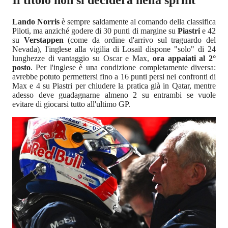
Il titolo non si deciderà nella sprint
Lando Norris
è sempre saldamente al comando della classifica
Piloti, ma anziché godere di 30 punti di margine su
Piastri
e 42
su
Verstappen
(come da ordine d'arrivo sul traguardo del
Nevada), l'inglese alla vigilia di Losail dispone "solo" di 24
lunghezze di vantaggio su Oscar e Max,
ora appaiati al 2°
posto
. Per l'inglese è una condizione completamente diversa:
avrebbe potuto permettersi fino a 16 punti persi nei confronti di
Max e 4 su Piastri per chiudere la pratica già in Qatar, mentre
adesso deve guadagnarne almeno 2 su entrambi se vuole
evitare di giocarsi tutto all'ultimo GP.