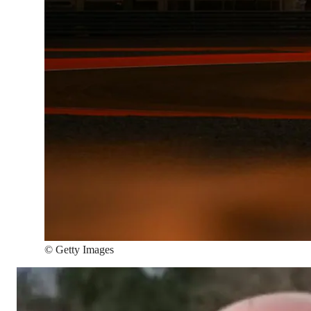
©
Getty Images