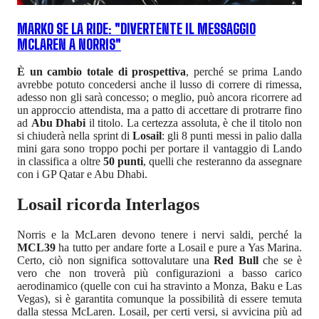
MARKO SE LA RIDE: "DIVERTENTE IL MESSAGGIO
MCLAREN A NORRIS"
È un cambio totale di prospettiva
, perché se prima Lando
avrebbe potuto concedersi anche il lusso di correre di rimessa,
adesso non gli sarà concesso; o meglio, può ancora ricorrere ad
un approccio attendista, ma a patto di accettare di protrarre fino
ad
Abu Dhabi
il titolo. La certezza assoluta, è che il titolo non
si chiuderà nella sprint di
Losail
: gli 8 punti messi in palio dalla
mini gara sono troppo pochi per portare il vantaggio di Lando
in classifica a oltre
50 punti
, quelli che resteranno da assegnare
con i GP Qatar e Abu Dhabi.
Losail ricorda Interlagos
Norris e la McLaren devono tenere i nervi saldi, perché la
MCL39
ha tutto per andare forte a Losail e pure a Yas Marina.
Certo, ciò non significa sottovalutare una
Red Bull
che se è
vero che non troverà più configurazioni a basso carico
aerodinamico (quelle con cui ha stravinto a Monza, Baku e Las
Vegas), si è garantita comunque la possibilità di essere temuta
dalla stessa McLaren. Losail, per certi versi, si avvicina più ad