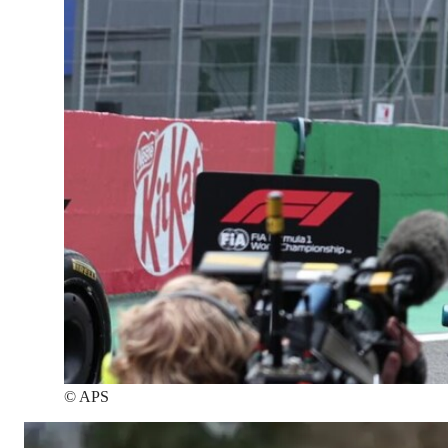
©
APS