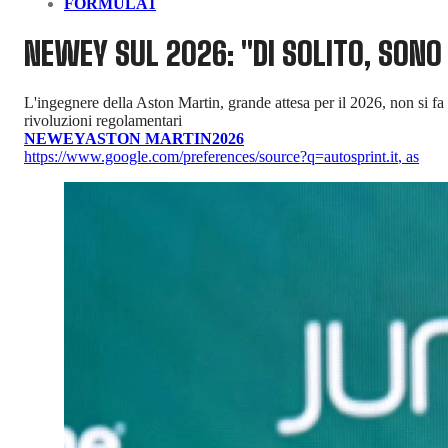
FORMULA1
NEWEY SUL 2026: "DI SOLITO, SONO
L'ingegnere della Aston Martin, grande attesa per il 2026, non si fa 
rivoluzioni regolamentari
NEWEY
ASTON MARTIN
2026
https://www.google.com/preferences/source?q=autosprint.it
,
as