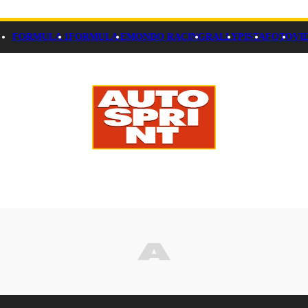
FORMULA 1
FORMULA E
MONDO RACING
RALLY
PISTA
FOTO
VI