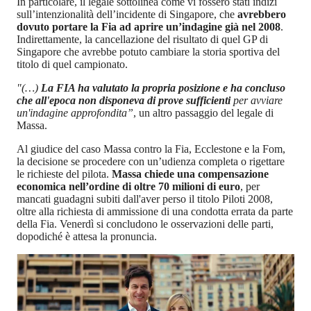
In particolare, il legale sottolinea come vi fossero stati indizi
sull’intenzionalità dell’incidente di Singapore, che
avrebbero
dovuto portare la Fia ad aprire un’indagine già nel 2008
.
Indirettamente, la cancellazione del risultato di quel GP di
Singapore che avrebbe potuto cambiare la storia sportiva del
titolo di quel campionato.
"(…)
La FIA ha valutato la propria posizione e ha concluso
che all'epoca non disponeva di prove sufficienti
per avviare
un'indagine approfondita”
, un altro passaggio del legale di
Massa.
Al giudice del caso Massa contro la Fia, Ecclestone e la Fom,
la decisione se procedere con un’udienza completa o rigettare
le richieste del pilota.
Massa chiede una compensazione
economica nell’ordine di oltre 70 milioni di euro
, per
mancati guadagni subiti dall'aver perso il titolo Piloti 2008,
oltre alla richiesta di ammissione di una condotta errata da parte
della Fia. Venerdì si concludono le osservazioni delle parti,
dopodiché è attesa la pronuncia.