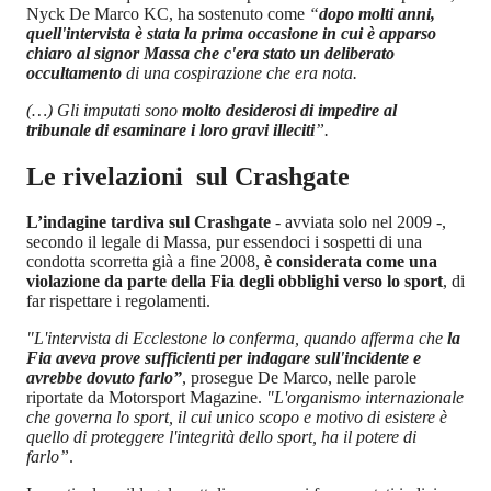
Nyck De Marco KC, ha sostenuto come
“
dopo molti anni,
quell'intervista è stata la prima occasione in cui è apparso
chiaro al signor Massa che c'era stato un deliberato
occultamento
di una cospirazione che era nota.
(…) Gli imputati sono
molto desiderosi di impedire al
tribunale di esaminare i loro gravi illeciti
”.
Le rivelazioni sul Crashgate
L’indagine tardiva sul Crashgate
- avviata solo nel 2009 -,
secondo il legale di Massa, pur essendoci i sospetti di una
condotta scorretta già a fine 2008,
è considerata come una
violazione da parte della Fia degli obblighi verso lo sport
, di
far rispettare i regolamenti.
"L'intervista di Ecclestone lo conferma, quando afferma che
la
Fia aveva prove sufficienti per indagare sull'incidente e
avrebbe dovuto farlo”
, prosegue De Marco, nelle parole
riportate da Motorsport Magazine.
"L'organismo internazionale
che governa lo sport, il cui unico scopo e motivo di esistere è
quello di proteggere l'integrità dello sport, ha il potere di
farlo”
.