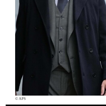
©
APS