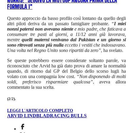
NORRIS: "SEGUIVO LA MOTOGP ANCORA PRIMA DELLA
FORMULA 1"
Questo approccio da basso profilo così lontano da quello degli
altri piloti deriva da un passato famigliare probante.
“
I miei
nonni paterni non avevano niente
e mio padre, che faticava a
consumare tre pasti al giorni, a 11/12 anni già lavorava,
mentre
quelli materni venivano dal Pakistan e un giorno si
sono ritrovati senza più nulla
eccetto i vestiti che indossavano.
Una volta nel Regno Unito sono ripartiti da zero”
, ha svelato.
Se queste potrebbero essere considerate soltanto parole, va
riconosciuto che Arvid ha già dato prova di amare la normalità
quando, di ritorno dal GP del Belgio dello scorso lugli ha
volato con una compagnia low cost.
“Non disponendo di molti
soldi, preferisco risparmiare qualcosa”
, aveva allora
commentato la sua scelta.
(2/2).
LEGGI L'ARTICOLO COMPLETO
ARVID LINDBLAD
RACING BULLS