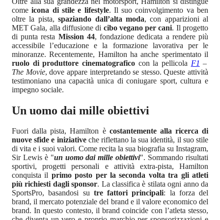
Oltre alla sua grandezza nel motorsport, Hamilton si distingue
come
icona di stile e lifestyle
. Il suo coinvolgimento va ben
oltre la pista,
spaziando dall’alta moda
, con apparizioni al
MET Gala, alla diffusione di
cibo vegano per cani
. Il progetto
di punta resta
Mission 44
, fondazione dedicata a rendere più
accessibile l’educazione e la formazione lavorativa per le
minoranze. Recentemente, Hamilton ha anche sperimentato il
ruolo di produttore cinematografico
con la pellicola
F1
–
The Movie
, dove appare interpretando se stesso. Queste attività
testimoniano una capacità unica di coniugare sport, cultura e
impegno sociale.
Un uomo dai mille obiettivi
Fuori dalla pista, Hamilton è
costantemente alla ricerca di
nuove sfide e iniziative
che riflettano la sua identità, il suo stile
di vita e i suoi valori. Come recita la sua biografia su Instagram,
Sir Lewis è "
un uomo dai mille obiettivi
". Sommando risultati
sportivi, progetti personali e attività extra-pista, Hamilton
conquista il
primo posto per la seconda volta tra gli atleti
più richiesti dagli sponsor
. La classifica è stilata ogni anno da
SportsPro, basandosi su
tre fattori principali
: la forza del
brand, il mercato potenziale del brand e il valore economico del
brand. In questo contesto, il brand coincide con l’atleta stesso,
che diventa un vero e proprio marchio per sponsorizzazioni e