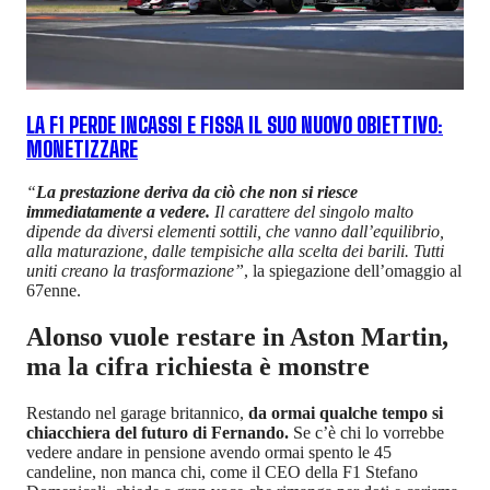
LA F1 PERDE INCASSI E FISSA IL SUO NUOVO OBIETTIVO:
MONETIZZARE
“
La prestazione deriva da ciò che non si riesce
immediatamente a vedere.
Il carattere del singolo malto
dipende da diversi elementi sottili, che vanno dall’equilibrio,
alla maturazione, dalle tempisiche alla scelta dei barili. Tutti
uniti creano la trasformazione”
, la spiegazione dell’omaggio al
67enne.
Alonso vuole restare in Aston Martin,
ma la cifra richiesta è monstre
Restando nel garage britannico,
da ormai qualche tempo si
chiacchiera del futuro di Fernando.
Se c’è chi lo vorrebbe
vedere andare in pensione avendo ormai spento le 45
candeline, non manca chi, come il CEO della F1 Stefano