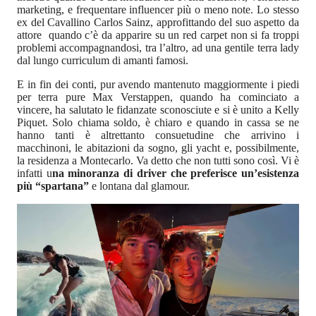
marketing, e frequentare influencer più o meno note. Lo stesso
ex del Cavallino Carlos Sainz, approfittando del suo aspetto da
attore quando c’è da apparire su un red carpet non si fa troppi
problemi accompagnandosi, tra l’altro, ad una gentile terra lady
dal lungo curriculum di amanti famosi.
E in fin dei conti, pur avendo mantenuto maggiormente i piedi
per terra pure Max Verstappen, quando ha cominciato a
vincere, ha salutato le fidanzate sconosciute e si è unito a Kelly
Piquet. Solo chiama soldo, è chiaro e quando in cassa se ne
hanno tanti è altrettanto consuetudine che arrivino i
macchinoni, le abitazioni da sogno, gli yacht e, possibilmente,
la residenza a Montecarlo. Va detto che non tutti sono così. Vi è
infatti u
na minoranza di driver che preferisce un’esistenza
più “spartana”
e lontana dal glamour.