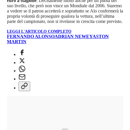
euro a stagione
. Decisamente molto anche per un pilota del
suo livello, che però non vince un Mondiale dal 2006. Staremo
a vedere se il patron accetterà e soprattutto se Alo confermerà la
propria volontà di proseguire qualora la vettura, nell’ultima
parte del campionato, non si rivelasse in crescita come previsto.
LEGGI L'ARTICOLO COMPLETO
FERNANDO ALONSO
ADRIAN NEWEY
ASTON
MARTIN