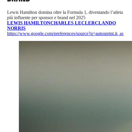
Lewis Hamilton domina oltre la Formula 1, diventando l’atleta
più influente per sponsor e brand nel 2025
LEWIS HAMILTON
CHARLES LECLERC
LANDO
NORRIS
https://www.google.com/preferences/source?q=autosprint.it
,
as