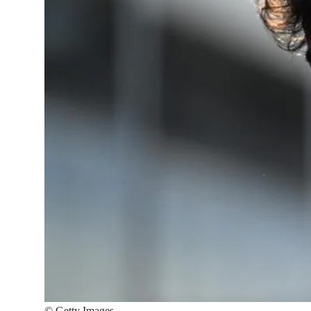
©
Getty Images