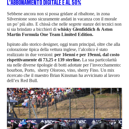
L'ABBONAMENTO DIGITALE È AL 50%
Sebbene ancora non si possa gridare al ribaltone, in zona
Silverstone sono sicuramente andati in vacanza con il morale
un po’ più alto. E chissà che nelle segrete stanze dei tecnici non
si sia brindato a bicchieri di
whisky Glenfiddich & Aston
Martin Formula One Team Limited Edition.
Ispirato allo storico designer, oggi team principal, oltre che alla
colorazione tipica della vettura inglese, l’alcolico è stato
realizzato in due versioni:
per 16enni e per 19enni, dal costo
rispettivamente di 73,25 e 139 sterline.
La sua particolarità
sta nelle diverse tipologie di botti adottate per l’invecchamento:
bourbon, Porto, sherry Oloroso, vino, sherry Fino. Un mix
ricercato che il maestro Brian Kinsman ha avvicinato al lavoro
dell’ex Red Bull.