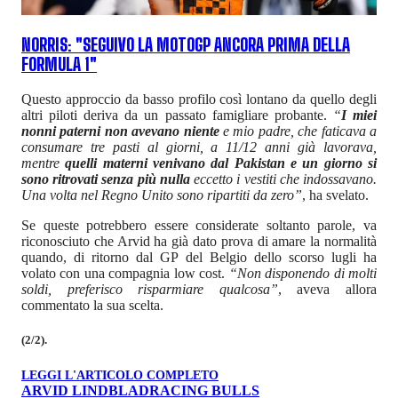
NORRIS: "SEGUIVO LA MOTOGP ANCORA PRIMA DELLA
FORMULA 1"
Questo approccio da basso profilo così lontano da quello degli
altri piloti deriva da un passato famigliare probante.
“
I miei
nonni paterni non avevano niente
e mio padre, che faticava a
consumare tre pasti al giorni, a 11/12 anni già lavorava,
mentre
quelli materni venivano dal Pakistan e un giorno si
sono ritrovati senza più nulla
eccetto i vestiti che indossavano.
Una volta nel Regno Unito sono ripartiti da zero”
, ha svelato.
Se queste potrebbero essere considerate soltanto parole, va
riconosciuto che Arvid ha già dato prova di amare la normalità
quando, di ritorno dal GP del Belgio dello scorso lugli ha
volato con una compagnia low cost.
“Non disponendo di molti
soldi, preferisco risparmiare qualcosa”
, aveva allora
commentato la sua scelta.
(2/2).
LEGGI L'ARTICOLO COMPLETO
ARVID LINDBLAD
RACING BULLS