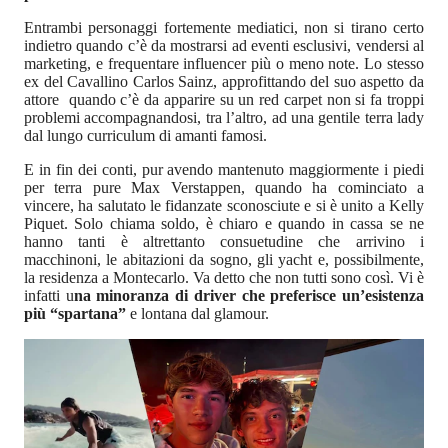
Entrambi personaggi fortemente mediatici, non si tirano certo
indietro quando c’è da mostrarsi ad eventi esclusivi, vendersi al
marketing, e frequentare influencer più o meno note. Lo stesso
ex del Cavallino Carlos Sainz, approfittando del suo aspetto da
attore quando c’è da apparire su un red carpet non si fa troppi
problemi accompagnandosi, tra l’altro, ad una gentile terra lady
dal lungo curriculum di amanti famosi.
E in fin dei conti, pur avendo mantenuto maggiormente i piedi
per terra pure Max Verstappen, quando ha cominciato a
vincere, ha salutato le fidanzate sconosciute e si è unito a Kelly
Piquet. Solo chiama soldo, è chiaro e quando in cassa se ne
hanno tanti è altrettanto consuetudine che arrivino i
macchinoni, le abitazioni da sogno, gli yacht e, possibilmente,
la residenza a Montecarlo. Va detto che non tutti sono così. Vi è
infatti u
na minoranza di driver che preferisce un’esistenza
più “spartana”
e lontana dal glamour.