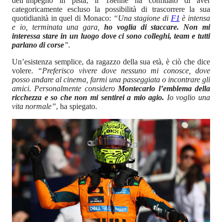
dell’impegno in pista, il 18enne ha confidato di aver
categoricamente escluso la possibilità di trascorrere la sua
quotidianità in quel di Monaco:
“Una stagione di
F1
è intensa
e io, terminata una gara,
ho voglia di staccare. Non mi
interessa stare in un luogo dove ci sono colleghi, team e tutti
parlano di corse
”.
Un’esistenza semplice, da ragazzo della sua età, è ciò che dice
volere.
“Preferisco vivere dove nessuno mi conosce, dove
posso andare al cinema, farmi una passeggiata o incontrare gli
amici. Personalmente considero
Montecarlo l’emblema della
ricchezza e so che non mi sentirei a mio agio.
Io voglio una
vita normale”
, ha spiegato.