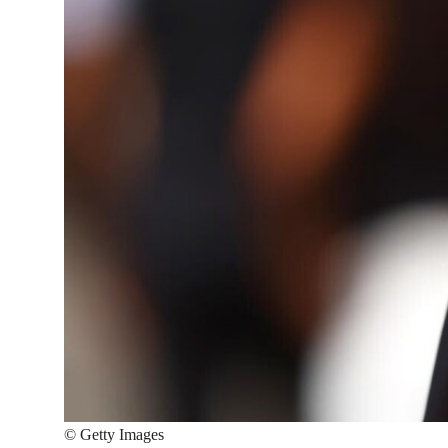
©
Getty Images