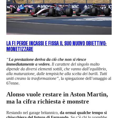
LA F1 PERDE INCASSI E FISSA IL SUO NUOVO OBIETTIVO:
MONETIZZARE
“
La prestazione deriva da ciò che non si riesce
immediatamente a vedere.
Il carattere del singolo malto
dipende da diversi elementi sottili, che vanno dall’equilibrio,
alla maturazione, dalle tempisiche alla scelta dei barili. Tutti
uniti creano la trasformazione”
, la spiegazione dell’omaggio al
67enne.
Alonso vuole restare in Aston Martin,
ma la cifra richiesta è monstre
Restando nel garage britannico,
da ormai qualche tempo si
chiacchiera del futuro di Fernando.
Se c’è chi lo vorrebbe