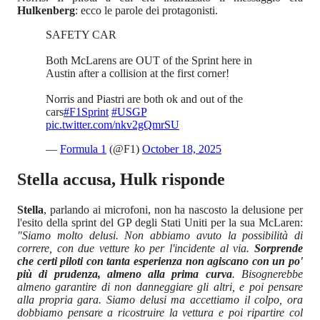
Hulkenberg
: ecco le parole dei protagonisti.
SAFETY CAR
Both McLarens are OUT of the Sprint here in
Austin after a collision at the first corner!
Norris and Piastri are both ok and out of the
cars
#F1Sprint
#USGP
pic.twitter.com/nkv2gQmrSU
—
Formula 1
(@F1)
October 18, 2025
Stella accusa, Hulk risponde
Stella
, parlando ai microfoni, non ha nascosto la delusione per
l'esito della sprint del GP degli Stati Uniti per la sua McLaren:
"Siamo molto delusi. Non abbiamo avuto la possibilità di
correre, con due vetture ko per l'incidente al via.
Sorprende
che certi piloti con tanta esperienza non agiscano con un po'
più di prudenza, almeno alla prima curva
. Bisognerebbe
almeno garantire di non danneggiare gli altri, e poi pensare
alla propria gara. Siamo delusi ma accettiamo il colpo, ora
dobbiamo pensare a ricostruire la vettura e poi ripartire col