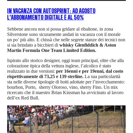
IN VACANZA CON AUTOSPRINT: AD AGOSTO
L'ABBONAMENTO DIGITALE È AL 50%
Sebbene ancora non si possa gridare al ribaltone, in zona
Silverstone sono sicuramente andati in vacanza con il morale
un po’ più alto. E chissà che nelle segrete stanze dei tecnici non
si sia brindato a bicchieri di
whisky Glenfiddich & Aston
Martin Formula One Team Limited Edition.
Ispirato allo storico designer, oggi team principal, oltre che alla
colorazione tipica della vettura inglese, l’alcolico è stato
realizzato in due versioni:
per 16enni e per 19enni, dal costo
rispettivamente di 73,25 e 139 sterline.
La sua particolarità
sta nelle diverse tipologie di botti adottate per l’invecchamento:
bourbon, Porto, sherry Oloroso, vino, sherry Fino. Un mix
ricercato che il maestro Brian Kinsman ha avvicinato al lavoro
dell’ex Red Bull.