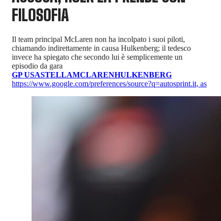
FILOSOFIA
Il team principal McLaren non ha incolpato i suoi piloti,
chiamando indirettamente in causa Hulkenberg; il tedesco
invece ha spiegato che secondo lui è semplicemente un
episodio da gara
GP USA
STELLA
MCLAREN
HULKENBERG
https://www.google.com/preferences/source?q=autosprint.it
,
as