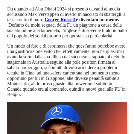
Da quando ad Abu Dhabi 2024 si presentò davanti ai media
accusando Max Verstappen di averlo minacciato di sbattergli la
testa contro il muro
George Russell
è diventato un meme.
Definito da molti seguaci della
F1
un piagnone a causa della
sua abitudine alla lamentela, l’inglese è di sovente tirato in ballo
dal popolo dei social proprio per questa sua particolarità.
Un modo di fare e di esprimersi che quest’anno potrebbe avere
una giustificazione visto che, effettivamente, non ha quasi mai
avuto la sorte dalla sua. Illuso dal successo strappato al debutto
stagionale in Australia seguito alla pole position firmata al
sabato pomeriggio, si è infatti dovuto arrendere a problemi
tecnici in Cina, ad una safety car entrata nel momento meno
opportuno per lui in Giappone, alle diverse penalità subite a
Montecarlo, al doloroso guasto alla power unit subito in
Canada quando era al comando, quindi a nuovi guai alla PU in
Belgio.