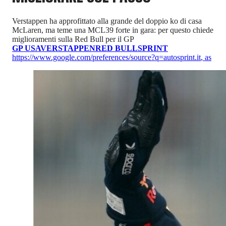
Verstappen ha approfittato alla grande del doppio ko di casa
McLaren, ma teme una MCL39 forte in gara: per questo chiede
miglioramenti sulla Red Bull per il GP
GP USA
VERSTAPPEN
RED BULL
SPRINT
https://www.google.com/preferences/source?q=autosprint.it
,
as