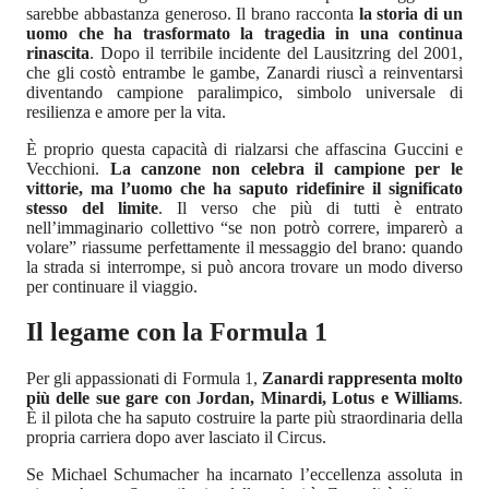
sarebbe abbastanza generoso. Il brano racconta
la storia di un
uomo che ha trasformato la tragedia in una continua
rinascita
. Dopo il terribile incidente del Lausitzring del 2001,
che gli costò entrambe le gambe, Zanardi riuscì a reinventarsi
diventando campione paralimpico, simbolo universale di
resilienza e amore per la vita.
È proprio questa capacità di rialzarsi che affascina Guccini e
Vecchioni.
La canzone non celebra il campione per le
vittorie, ma l’uomo che ha saputo ridefinire il significato
stesso del limite
. Il verso che più di tutti è entrato
nell’immaginario collettivo “se non potrò correre, imparerò a
volare” riassume perfettamente il messaggio del brano: quando
la strada si interrompe, si può ancora trovare un modo diverso
per continuare il viaggio.
Il legame con la Formula 1
Per gli appassionati di Formula 1,
Zanardi rappresenta molto
più delle sue gare con Jordan, Minardi, Lotus e Williams
.
È il pilota che ha saputo costruire la parte più straordinaria della
propria carriera dopo aver lasciato il Circus.
Se Michael Schumacher ha incarnato l’eccellenza assoluta in