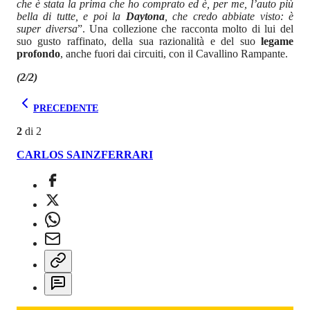
che è stata la prima che ho comprato ed è, per me, l’auto più
bella di tutte, e poi la
Daytona
, che credo abbiate visto: è
super diversa
”. Una collezione che racconta molto di lui del
suo gusto raffinato, della sua razionalità e del suo
legame
profondo
, anche fuori dai circuiti, con il Cavallino Rampante.
(2/2)
PRECEDENTE
2
di
2
CARLOS SAINZ
FERRARI