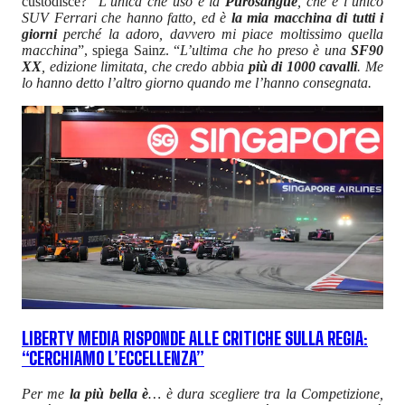
custodisce? “
L’unica che uso è la
Purosangue
, che è l’unico
SUV Ferrari che hanno fatto, ed è
la mia macchina di tutti i
giorni
perché la adoro, davvero mi piace moltissimo quella
macchina
”, spiega Sainz. “
L’ultima che ho preso è una
SF90
XX
, edizione limitata, che credo abbia
più di 1000 cavalli
. Me
lo hanno detto l’altro giorno quando me l’hanno consegnata.
LIBERTY MEDIA RISPONDE ALLE CRITICHE SULLA REGIA:
“CERCHIAMO L’ECCELLENZA”
Per me
la più bella è
… è dura scegliere tra la Competizione,