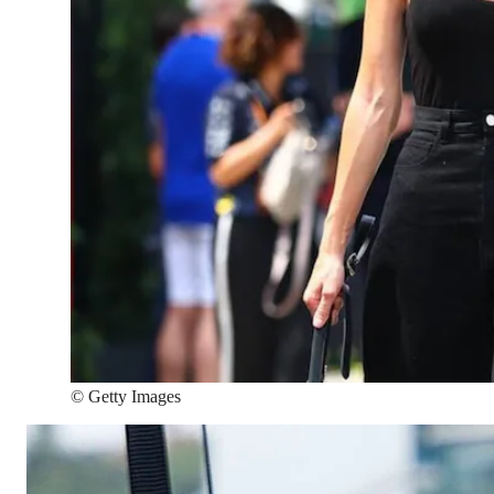
©
Getty Images