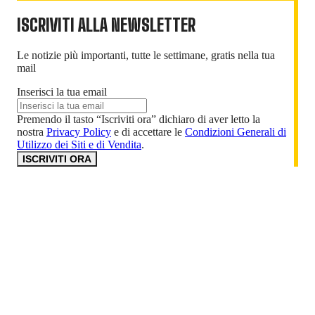
ISCRIVITI ALLA NEWSLETTER
Le notizie più importanti, tutte le settimane, gratis nella tua
mail
Inserisci la tua email
Premendo il tasto “Iscriviti ora” dichiaro di aver letto la
nostra
Privacy Policy
e di accettare le
Condizioni Generali di
Utilizzo dei Siti e di Vendita
.
ISCRIVITI ORA