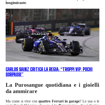
lungimirante
.
CARLOS SAINZ CRITICA LA REGIA: “TROPPI VIP, POCHI
SORPASSI”
La Purosangue quotidiana e i gioielli
da ammirare
Ma come si vive con
quattro Ferrari in garage
? Le usa o le