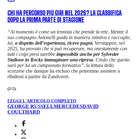
CHI HA PERCORSO PIÙ GIRI NEL 2026? LA CLASSIFICA
DOPO LA PRIMA PARTE DI STAGIONE
“Al momento è come un tennista che prende la rete. Mentre il
suo compagno Antonelli guida in maniera istintiva e raccoglie,
lui,
a dispetto dell’esperienza, riceve pugni.
Verstappen, nel
2025, ha provato che si può recuperare, ma onestamente con
tutti i colpi presi sarebbe
impossibile anche per Sylvester
Stallone in Rocky immaginare una ripresa
. Credo che questo
sarò per lui un campionato formativo”
, la lettura dello
scozzese che dunque ha escluso che potremmo assistere a
ribaltoni a partire da Zandvoort.
(2/2).
LEGGI L'ARTICOLO COMPLETO
GEORGE RUSSELL
MERCEDES
DAVID
COULTHARD