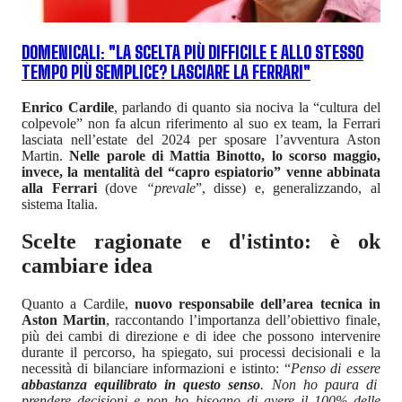
DOMENICALI: "LA SCELTA PIÙ DIFFICILE E ALLO STESSO
TEMPO PIÙ SEMPLICE? LASCIARE LA FERRARI"
Enrico Cardile
, parlando di quanto sia nociva la “cultura del
colpevole” non fa alcun riferimento al suo ex team, la Ferrari
lasciata nell’estate del 2024 per sposare l’avventura Aston
Martin.
Nelle parole di Mattia Binotto, lo scorso maggio,
invece, la mentalità del “capro espiatorio” venne abbinata
alla Ferrari
(dove
“prevale
”, disse) e, generalizzando, al
sistema Italia.
Scelte ragionate e d'istinto: è ok
cambiare idea
Quanto a Cardile,
nuovo
responsabile dell’area tecnica in
Aston Martin
, raccontando l’importanza dell’obiettivo finale,
più dei cambi di direzione e di idee che possono intervenire
durante il percorso, ha spiegato, sui processi decisionali e la
necessità di bilanciare informazioni e istinto: “
Penso di essere
abbastanza equilibrato in questo senso
. Non ho paura di
prendere decisioni e non ho bisogno di avere il 100% delle