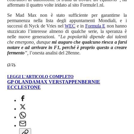
affermato il quattro volte iridato al sito Formule1.nl.
Se Mad Max non è stato sufficiente per garantirne la
permanenza nella lista degli appuntamenti Mondiali, e i
successi di Nyck de Vries nel
WEC
e in
Formula E
non hanno
stuzzicato l’interesse almeno di qualche serie, la speranza è
nelle nuove generazioni.
“La popolarità dipende dai talenti
che emergono, dunque
mi auguro che qualcuno riesca a farsi
notare e ad arrivare in F1, perché è proprio questo a creare
fermento
”,
l’onesta analisi del 28enne.
(2/2).
LEGGI L'ARTICOLO COMPLETO
GP OLANDA
MAX VERSTAPPEN
BERNIE
ECCLESTONE