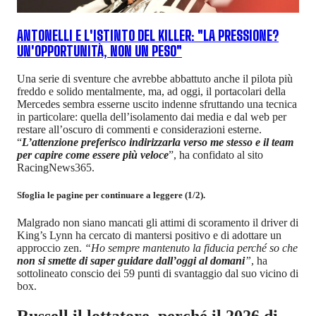
ANTONELLI E L'ISTINTO DEL KILLER: "LA PRESSIONE?
UN'OPPORTUNITÀ, NON UN PESO"
Una serie di sventure che avrebbe abbattuto anche il pilota più
freddo e solido mentalmente, ma, ad oggi, il portacolari della
Mercedes sembra esserne uscito indenne sfruttando una tecnica
in particolare: quella dell’isolamento dai media e dal web per
restare all’oscuro di commenti e considerazioni esterne.
“
L’attenzione preferisco indirizzarla verso me stesso e il team
per capire come essere più veloce
”, ha confidato al sito
RacingNews365.
Sfoglia le pagine per continuare a leggere (1/2).
Malgrado non siano mancati gli attimi di scoramento il driver di
King’s Lynn ha cercato di mantersi positivo e di adottare un
approccio zen.
“Ho sempre mantenuto la fiducia perché so che
non si smette di saper guidare dall’oggi al domani
”
, ha
sottolineato conscio dei 59 punti di svantaggio dal suo vicino di
box.